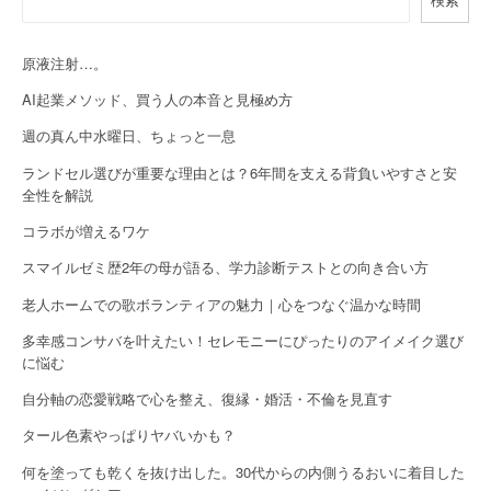
i
g
原液注射…。
a
AI起業メソッド、買う人の本音と見極め方
週の真ん中水曜日、ちょっと一息
t
ランドセル選びが重要な理由とは？6年間を支える背負いやすさと安
i
全性を解説
o
コラボが増えるワケ
n
スマイルゼミ歴2年の母が語る、学力診断テストとの向き合い方
老人ホームでの歌ボランティアの魅力｜心をつなぐ温かな時間
多幸感コンサバを叶えたい！セレモニーにぴったりのアイメイク選び
に悩む
自分軸の恋愛戦略で心を整え、復縁・婚活・不倫を見直す
タール色素やっぱりヤバいかも？
何を塗っても乾くを抜け出した。30代からの内側うるおいに着目した