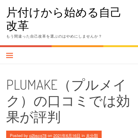
Skip
片付けから始める自己
to
content
改革
もう間違った自己改革を選ぶのはやめにしませんか？
PLUMAKE（プルメイ
ク）の口コミでは効
果が評判
Posted by
p2bscg78
on
2021年6月16日
in
未分類