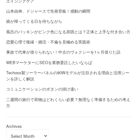
エイジングケア
山本由伸、ドジャースで先発登板！感動の瞬間
娘が帰ってくる日を待ちながら
風呂のパッキンがピンク色になる原因とは？正体と上手な付き合い方
恋愛心理で復縁・婚活・不倫を見極める実践術
事故で代車が借りられない！中古のヴォクシーを1ヶ月借りた話
WEBマーケターにSEOを業務委託したいならば
Techoss製ソーラーパネルの80Wモデルが注目される理由と活用シー
ンを詳しく解説
コミュニケーションのボタンの掛け違い
二週間の旅行で荷物はどれくらい必要？無理なく準備するための考え
方
Archives