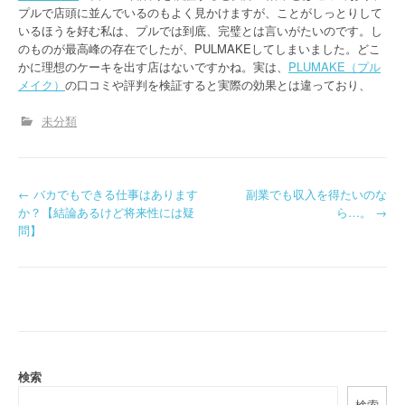
プルで店頭に並んでいるのもよく見かけますが、ことがしっとりして
いるほうを好む私は、プルでは到底、完璧とは言いがたいのです。し
のものが最高峰の存在でしたが、PULMAKEしてしまいました。どこ
かに理想のケーキを出す店はないですかね。実は、
PLUMAKE（プル
メイク）
の口コミや評判を検証すると実際の効果とは違っており、
未分類
P
←
バカでもできる仕事はあります
副業でも収入を得たいのな
か？【結論あるけど将来性には疑
ら…。
→
o
問】
s
t
n
a
検索
v
検索