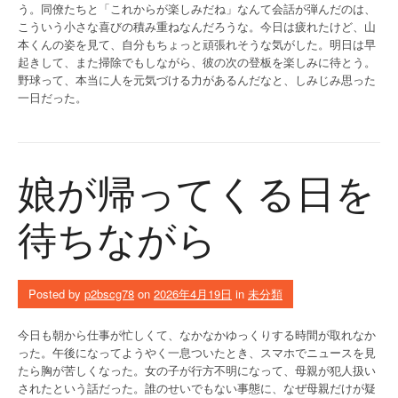
う。同僚たちと「これからが楽しみだね」なんて会話が弾んだのは、
こういう小さな喜びの積み重ねなんだろうな。今日は疲れたけど、山
本くんの姿を見て、自分もちょっと頑張れそうな気がした。明日は早
起きして、また掃除でもしながら、彼の次の登板を楽しみに待とう。
野球って、本当に人を元気づける力があるんだなと、しみじみ思った
一日だった。
娘が帰ってくる日を
待ちながら
Posted by
p2bscg78
on
2026年4月19日
in
未分類
今日も朝から仕事が忙しくて、なかなかゆっくりする時間が取れなか
った。午後になってようやく一息ついたとき、スマホでニュースを見
たら胸が苦しくなった。女の子が行方不明になって、母親が犯人扱い
されたという話だった。誰のせいでもない事態に、なぜ母親だけが疑