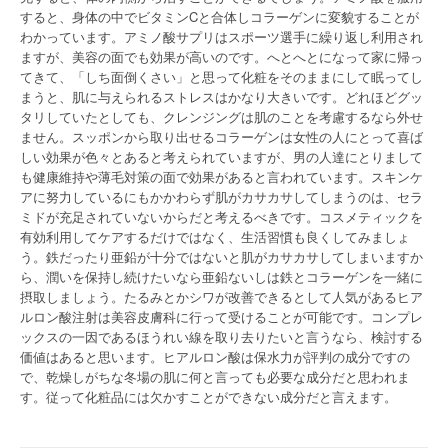
すると、身体の中でビタミンCと合体しコラーゲンに変貌することが
わかっています。アミノ酸サプリはスポーツ選手に繰り返し利用され
ますが、美容の面でも効果が高いのです。へとへとになって家に帰っ
てきて、「しち面倒くさい」と思って化粧をそのままにして眠ってし
まうと、肌に与えられるストレスはかなり大きいです。どれほどグッ
タリしていたとしても、クレンジングは肌のことを考慮するなら外せ
ません。スッポンから取り出せるコラーゲンは女性の人にとって喜ば
しい効果が色々とあると考えられていますが、男の人達にとりまして
も健康維持や薄毛対策の面で効果があると言われています。スキンケ
アに努力しているにもかかわらず肌がカサカサしてしまうのは、セラ
ミドが充足されていないからだと考えるべきです。コスメティックを
有効利用してケアするだけではなく、生活習慣も良くしてみましょ
う。鉄だったり亜鉛が十分ではないと肌がカサカサしてしまいますか
ら、潤いを保持し続けたいなら亜鉛ないしは鉄とコラーゲンを一緒に
摂取しましょう。たるみとかシワが改善できるとして人気があるヒア
ルロン酸注射は美容皮膚科に行って受けることが可能です。コンプレ
ックスの一因であるほうれい線を取り去りたいと言うなら、検討する
価値はあると思います。ヒアルロン酸は保水力が評判の成分ですの
で、乾燥しがちな冬場の肌に何と言っても必要な成分だと思われま
す。従って化粧品には欠かすことができない成分だと言えます。