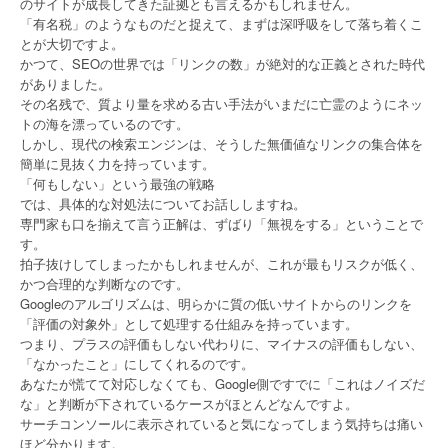
のサイトが成長してきた証拠とも言えるかもしれません。
「有名税」のようなものだと捉えて、まずは深呼吸をして落ち着くこ
とが大切ですよ。
かつて、SEOの世界では「リンクの数」が絶対的な正義とされた時代
がありました。
その名残で、質より量を求める古い手法がいまだに亡霊のようにネッ
トの海を漂っているのです。
しかし、現代の検索エンジンは、そうした無価値なリンクの集合体を
簡単に見抜く力を持っています。
「何もしない」という最強の戦略
では、具体的な対処法についてお話ししますね。
専門家も口を揃えて言う正解は、ずばり「無視をする」ということで
す。
拍子抜けしてしまったかもしれませんが、これが最もリスクが低く、
かつ合理的な判断なのです。
Googleのアルゴリズムは、明らかに質の低いサイトからのリンクを
「評価の対象外」として処理する仕組みを持っています。
つまり、プラスの評価もしない代わりに、マイナスの評価もしない、
「なかったこと」にしてくれるのです。
あなたが慌てて対応しなくても、Google側ですでに「これはノイズだ
な」と判断が下されているケースがほとんどなんですよ。
サーチコンソールに表示されていると気になってしまう気持ちは痛い
ほど分かります。