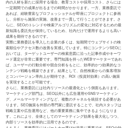
内の人材を新たに採用する場合、教育コストや採用コスト、さらには
一定期間での成果が出るまでの時間がかかります。一方、業務委託で
あれば、経験豊富なプロフェッショナルが即座にプロジェクトに参画
し、分析から施策の実施、改善まで一貫して行うことができます。さ
らに、SEOのトレンドや検索アルゴリズムの変化に対応するための最
新知識も委託先が保持しているため、社内だけで運用するよりも高い
成果を期待できるのです。
実際に業務委託を導入した企業の多くは、短期間でウェブサイトの検
索順位やアクセス数の改善を実感しています。特にコンテンツSEOに
おいては、ターゲットユーザーの検索意図に沿った記事作成やキーワ
ード選定が非常に重要です。専門知識を持ったWEBマーケターであれ
ば、ユーザーの行動分析や競合分析をもとに、効率的かつ効果的なコ
ンテンツ戦略を構築できます。結果として、自然検索からの集客増加
とコンバージョン率向上が期待でき、ROI（投資対効果）の高い施策
を実現することが可能です。
さらに、業務委託には社内リソースの最適化という側面もあります。
マーケティング部門は、SEO以外にも広告運用やSNSマーケティン
グ、メールマーケティングなど、複数のチャネルを統括する必要があ
ります。SEO施策を外部の専門家に委託することで、社内スタッフは
戦略立案や広告運用など、他の重要業務に集中できるようになりま
す。これにより、全体としてのマーケティング効果を最大化しつつ、
内部リソースを効率的に活用できるのです。
もちろん、業務委託にはパートナー選びが非常に重要です。SEOの効