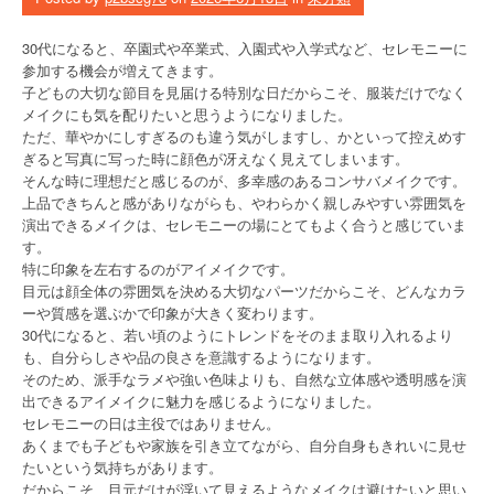
30代になると、卒園式や卒業式、入園式や入学式など、セレモニーに
参加する機会が増えてきます。
子どもの大切な節目を見届ける特別な日だからこそ、服装だけでなく
メイクにも気を配りたいと思うようになりました。
ただ、華やかにしすぎるのも違う気がしますし、かといって控えめす
ぎると写真に写った時に顔色が冴えなく見えてしまいます。
そんな時に理想だと感じるのが、多幸感のあるコンサバメイクです。
上品できちんと感がありながらも、やわらかく親しみやすい雰囲気を
演出できるメイクは、セレモニーの場にとてもよく合うと感じていま
す。
特に印象を左右するのがアイメイクです。
目元は顔全体の雰囲気を決める大切なパーツだからこそ、どんなカラ
ーや質感を選ぶかで印象が大きく変わります。
30代になると、若い頃のようにトレンドをそのまま取り入れるより
も、自分らしさや品の良さを意識するようになります。
そのため、派手なラメや強い色味よりも、自然な立体感や透明感を演
出できるアイメイクに魅力を感じるようになりました。
セレモニーの日は主役ではありません。
あくまでも子どもや家族を引き立てながら、自分自身もきれいに見せ
たいという気持ちがあります。
だからこそ、目元だけが浮いて見えるようなメイクは避けたいと思い