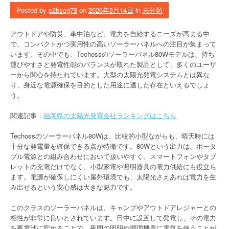
Posted by
p2bscg78
on
2026年3月14日
in
未分類
アウトドアや防災、車中泊など、電力を自給するニーズが高まる中
で、コンパクトかつ実用性の高いソーラーパネルへの注目が集まって
います。その中でも、Techossのソーラーパネル80Wモデルは、持ち
運びやすさと発電性能のバランスが取れた製品として、多くのユーザ
ーから関心を持たれています。大型の太陽光発電システムとは異な
り、身近な電源確保を目的とした用途に適した存在といえるでしょ
う。
関連記事：
福岡県の太陽光発電会社ランキングはこちら
Techossのソーラーパネル80Wは、比較的小型ながらも、晴天時には
十分な発電量を確保できる点が特徴です。80Wという出力は、ポータ
ブル電源との組み合わせにおいて扱いやすく、スマートフォンやタブ
レットの充電だけでなく、小型家電や照明器具の電力供給にも役立ち
ます。電源が確保しにくい屋外環境でも、太陽光さえあれば電力を生
み出せるという安心感は大きな魅力です。
このクラスのソーラーパネルは、キャンプやアウトドアレジャーとの
相性が非常に良いとされています。日中に設置して発電し、その電力
を蓄電池に貯めることで、夜間の照明や調理機器に電気を使うことが