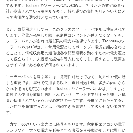
できます。Techossのソーラーパネル80Wは、折りたたみ式や軽量設
計が意識されているモデルが多く、持ち運びの負担を抑えたい人にと
って実用的な選択肢となっています。
また、防災用途としても、このクラスのソーラーパネルは注目されて
います。停電が発生した際、家庭用コンセントが使えなくなっても、
ソーラーパネルがあれば最低限の電力を確保できます。Techossのソ
ーラーパネル80Wは、非常用電源としてポータブル電源と組み合わせ
ることで、情報収集用の通信機器や簡易照明を動かすための電力源と
して役立ちます。大規模な設備を導入しなくても、備えとして現実的
なサイズ感である点が評価されています。
ソーラーパネルを選ぶ際には、発電性能だけでなく、耐久性や使い勝
手も重要です。屋外で使用する以上、直射日光や風、多少の雨にさら
される場面も想定されます。Techossのソーラーパネルは、こうした
環境での使用を前提に設計されており、アウトドア利用を意識した構
造が採用されている点も安心材料の一つです。長期間にわたって安定
した性能を発揮することは、信頼できる電源として欠かせない要素で
す。
一方で、80Wという出力には限界もあります。家庭用エアコンや電子
レンジなど、大きな電力を必要とする機器を直接動かすことは難しい