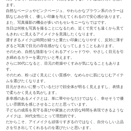
ます。
自然なベージュやピンクベージュ、やわらかなブラウン系のカラーは
肌なじみが良く、優しい印象を与えてくれるので安心感があります。
また、写真撮影の機会が多いのもセレモニーならではです。
当日は何枚も写真を撮ることになるため、近くで見ても遠くから見て
もきれいに見えるアイメイクを意識したくなります。
濃すぎるメイクは時間が経つと重たい印象になりやすく、反対に薄す
ぎると写真で目元の存在感がなくなってしまうこともあります。
そのため、自然な陰影をつくれるアイシャドウや、やさしく目元を引
き締めるカラーを選びたいと考えます。
さらに30代になると、目元の乾燥やくすみが気になることもありま
す。
そのため、粉っぽく見えにくい質感や、なめらかに肌になじむアイテ
ムを選びたくなります。
目元がきれいに整っているだけで顔全体が明るく見えますし、表情ま
で柔らかく見える気がします。
多幸感のあるメイクとは、単に華やかなだけではなく、幸せそうで優
しい雰囲気を感じさせることだと思っています。
子どもの成長を見守る喜びや家族との大切な時間を表現できるような
メイクは、30代女性にとって理想的です。
だからこそ、アイメイクも頑張りすぎるのではなく、自分らしい上品
さを引き出してくれるものを選びたいと思います。