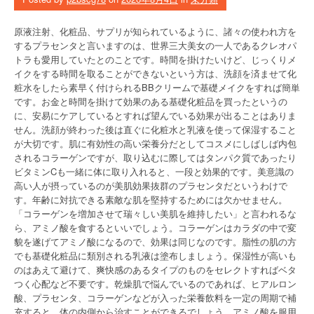
原液注射、化粧品、サプリが知られているように、諸々の使われ方を
するプラセンタと言いますのは、世界三大美女の一人であるクレオパ
トラも愛用していたとのことです。時間を掛けたいけど、じっくりメ
イクをする時間を取ることができないという方は、洗顔を済ませて化
粧水をしたら素早く付けられるBBクリームで基礎メイクをすれば簡単
です。お金と時間を掛けて効果のある基礎化粧品を買ったというの
に、安易にケアしているとすれば望んでいる効果が出ることはありま
せん。洗顔が終わった後は直ぐに化粧水と乳液を使って保湿すること
が大切です。肌に有効性の高い栄養分だとしてコスメにしばしば内包
されるコラーゲンですが、取り込むに際してはタンパク質であったり
ビタミンCも一緒に体に取り入れると、一段と効果的です。美意識の
高い人が摂っているのが美肌効果抜群のプラセンタだというわけで
す。年齢に対抗できる素敵な肌を堅持するためには欠かせません。
「コラーゲンを増加させて瑞々しい美肌を維持したい」と言われるな
ら、アミノ酸を食するといいでしょう。コラーゲンはカラダの中で変
貌を遂げてアミノ酸になるので、効果は同じなのです。脂性の肌の方
でも基礎化粧品に類別される乳液は塗布しましょう。保湿性が高いも
のはあえて避けて、爽快感のあるタイプのものをセレクトすればベタ
つく心配など不要です。乾燥肌で悩んでいるのであれば、ヒアルロン
酸、プラセンタ、コラーゲンなどが入った栄養飲料を一定の周期で補
充すると、体の内側から治すことができるでしょう。アミノ酸を服用