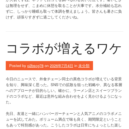
は無理をせず、こまめに休憩を取ることが大事です。水分補給も忘れ
ずに、しっかり睡眠も取って体調を整えましょう。皆さんも暑さに負
けず、頑張りすぎずに過ごしてくださいね。
コラボが増えるワケ
Posted by
p2bscg78
on
2026年7月4日
in
未分類
今日のニュースで、外食チェーン同士の異色コラボが増えている背景
を知り、興味深く思った。SNSでの拡散を狙った戦略や、異なる客層
へのアプローチが目的らしい。確かに、ラーメン店とスイーツブラン
ドのコラボなど、最近は意外な組み合わせをよく見かけるようになっ
た。
先日、友達と一緒にハンバーガーチェーンと人気アニメのコラボメニ
ューを試してみた。ボリューム満点で味も良く、期間限定ということ
もあって特別感があった。こうしたコラボは日常にちょっとした楽し