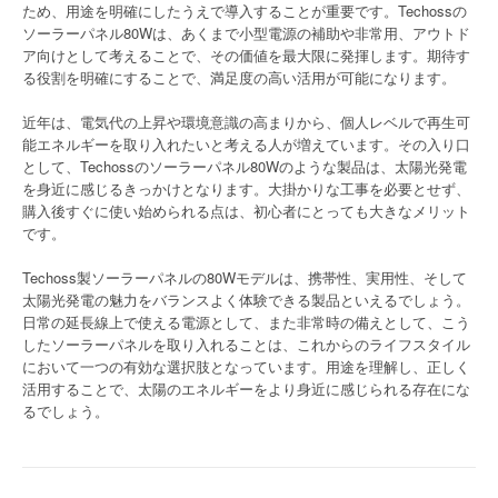
ため、用途を明確にしたうえで導入することが重要です。Techossの
ソーラーパネル80Wは、あくまで小型電源の補助や非常用、アウトド
ア向けとして考えることで、その価値を最大限に発揮します。期待す
る役割を明確にすることで、満足度の高い活用が可能になります。
近年は、電気代の上昇や環境意識の高まりから、個人レベルで再生可
能エネルギーを取り入れたいと考える人が増えています。その入り口
として、Techossのソーラーパネル80Wのような製品は、太陽光発電
を身近に感じるきっかけとなります。大掛かりな工事を必要とせず、
購入後すぐに使い始められる点は、初心者にとっても大きなメリット
です。
Techoss製ソーラーパネルの80Wモデルは、携帯性、実用性、そして
太陽光発電の魅力をバランスよく体験できる製品といえるでしょう。
日常の延長線上で使える電源として、また非常時の備えとして、こう
したソーラーパネルを取り入れることは、これからのライフスタイル
において一つの有効な選択肢となっています。用途を理解し、正しく
活用することで、太陽のエネルギーをより身近に感じられる存在にな
るでしょう。