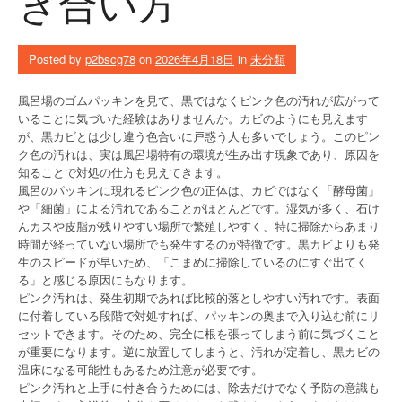
き合い方
Posted by
p2bscg78
on
2026年4月18日
in
未分類
風呂場のゴムパッキンを見て、黒ではなくピンク色の汚れが広がって
いることに気づいた経験はありませんか。カビのようにも見えます
が、黒カビとは少し違う色合いに戸惑う人も多いでしょう。このピン
ク色の汚れは、実は風呂場特有の環境が生み出す現象であり、原因を
知ることで対処の仕方も見えてきます。
風呂のパッキンに現れるピンク色の正体は、カビではなく「酵母菌」
や「細菌」による汚れであることがほとんどです。湿気が多く、石け
んカスや皮脂が残りやすい場所で繁殖しやすく、特に掃除からあまり
時間が経っていない場所でも発生するのが特徴です。黒カビよりも発
生のスピードが早いため、「こまめに掃除しているのにすぐ出てく
る」と感じる原因にもなります。
ピンク汚れは、発生初期であれば比較的落としやすい汚れです。表面
に付着している段階で対処すれば、パッキンの奥まで入り込む前にリ
セットできます。そのため、完全に根を張ってしまう前に気づくこと
が重要になります。逆に放置してしまうと、汚れが定着し、黒カビの
温床になる可能性もあるため注意が必要です。
ピンク汚れと上手に付き合うためには、除去だけでなく予防の意識も