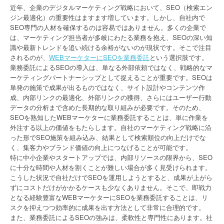
近年、企業のデジタルマーケティング戦略において、SEO（検索エン
ジン最適化）の重要性はますます増しています。しかし、自社内で
SEO専門の人材を確保するのは容易ではありません。多くの企業で
は、マーケティング担当者が多岐にわたる業務を抱え、SEOの深い知
識や最新トレンドを追い続ける余裕がないのが現状です。そこで注目
されるのが、
WEBマーケターにSEOを業務委託
という選択肢です。
業務委託によるSEOの導入は、単なる外部依頼ではなく、戦略的なマ
ーケティングパートナーシップとして捉えることが重要です。SEOは
単発の施策で成果が出るものではなく、サイト設計やコンテンツ作
成、内部リンクの最適化、外部リンクの獲得、さらにはユーザー行動
データの分析まで含めた長期的な取り組みが必要です。そのため、
SEOを熟知したWEBマーケターに業務委託することは、単に作業を
外注する以上の価値をもたらします。自社のマーケティング戦略に沿
った形でSEO施策を組み込み、結果として検索順位の向上だけでな
く、集客力やブランド価値の向上につなげることが可能です。
特に中小企業やスタートアップでは、内部リソースの限界から、SEO
に十分な時間や人材を割くことが難しい場合が多く見受けられます。
こうした状況で自社だけでSEOを運用しようとすると、成果が上がら
ずにコストだけがかかるケースも少なくありません。そこで、即戦力
となる経験豊富なWEBマーケターにSEOを業務委託することは、リ
スクを抑えつつ効率的に成果を出す方法として非常に合理的です。
また、業務委託によるSEOの強みは、柔軟性と専門性にあります。社