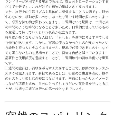
ランドリーが利用できる場所であれば、数日分をローテーションする
だけで十分です。これだけでも荷物の量は大きく変わります。
また、旅行中の生活リズムを具体的に想像することも大切です。観光
中心なのか、移動が多いのか、ゆったり過ごす時間が多いのかによっ
て、必要な持ち物は変わってきます。二週間という期間は、生活と旅
の中間のような時間になることが多いため、日常的に使っているもの
を厳選して持っていくという視点が役立ちます。
持ち物が多くなりがちな人ほど、「もしも」を基準に考えすぎてしま
う傾向があります。しかし、実際に使わなかったものが多かったとい
う経験を持つ人も少なくありません。現地で代替できるものや、なく
ても困らないものを見極めることで、荷物は自然と減っていきます。
必要性と使用頻度を意識することが、二週間旅行の荷物準備では重要
です。
二週間の旅行は、荷物を減らす工夫をすることで、移動のストレスが
大きく軽減されます。身軽であることは、行動の自由度を高め、旅そ
のものをより楽しむ余裕につながります。事前にしっかりとイメージ
しながら準備を進め、自分にとってちょうどいい荷物量を見つけるこ
とが、快適な二週間旅行への第一歩となるでしょう。