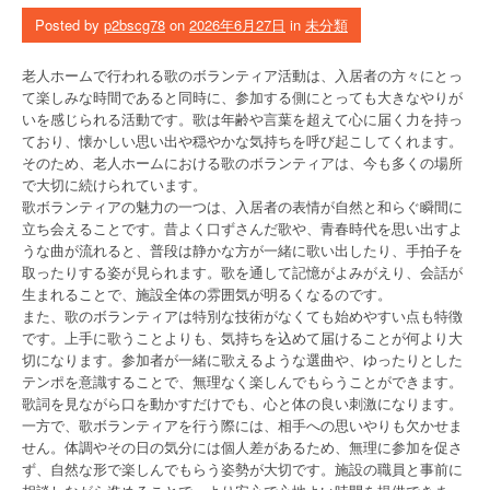
Posted by
p2bscg78
on
2026年6月27日
in
未分類
老人ホームで行われる歌のボランティア活動は、入居者の方々にとっ
て楽しみな時間であると同時に、参加する側にとっても大きなやりが
いを感じられる活動です。歌は年齢や言葉を超えて心に届く力を持っ
ており、懐かしい思い出や穏やかな気持ちを呼び起こしてくれます。
そのため、老人ホームにおける歌のボランティアは、今も多くの場所
で大切に続けられています。
歌ボランティアの魅力の一つは、入居者の表情が自然と和らぐ瞬間に
立ち会えることです。昔よく口ずさんだ歌や、青春時代を思い出すよ
うな曲が流れると、普段は静かな方が一緒に歌い出したり、手拍子を
取ったりする姿が見られます。歌を通して記憶がよみがえり、会話が
生まれることで、施設全体の雰囲気が明るくなるのです。
また、歌のボランティアは特別な技術がなくても始めやすい点も特徴
です。上手に歌うことよりも、気持ちを込めて届けることが何より大
切になります。参加者が一緒に歌えるような選曲や、ゆったりとした
テンポを意識することで、無理なく楽しんでもらうことができます。
歌詞を見ながら口を動かすだけでも、心と体の良い刺激になります。
一方で、歌ボランティアを行う際には、相手への思いやりも欠かせま
せん。体調やその日の気分には個人差があるため、無理に参加を促さ
ず、自然な形で楽しんでもらう姿勢が大切です。施設の職員と事前に