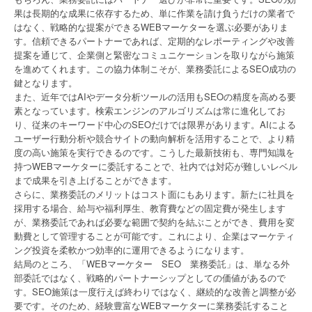
果は長期的な成果に依存するため、単に作業を請け負うだけの業者で
はなく、戦略的な提案ができるWEBマーケターを選ぶ必要がありま
す。信頼できるパートナーであれば、定期的なレポーティングや改善
提案を通じて、企業側と緊密なコミュニケーションを取りながら施策
を進めてくれます。この協力体制こそが、業務委託によるSEO成功の
鍵となります。
また、近年ではAIやデータ分析ツールの活用もSEOの精度を高める要
素となっています。検索エンジンのアルゴリズムは常に進化してお
り、従来のキーワード中心のSEOだけでは限界があります。AIによる
ユーザー行動分析や競合サイトの動向解析を活用することで、より精
度の高い施策を実行できるのです。こうした最新技術も、専門知識を
持つWEBマーケターに委託することで、社内では対応が難しいレベル
まで成果を引き上げることができます。
さらに、業務委託のメリットはコスト面にもあります。新たに社員を
採用する場合、給与や福利厚生、教育費などの固定費が発生します
が、業務委託であれば必要な範囲で契約を結ぶことができ、費用を変
動費として管理することが可能です。これにより、企業はマーケティ
ング投資を柔軟かつ効率的に運用できるようになります。
結局のところ、「WEBマーケター SEO 業務委託」は、単なる外
部委託ではなく、戦略的パートナーシップとしての価値があるので
す。SEO施策は一度行えば終わりではなく、継続的な改善と調整が必
要です。そのため、経験豊富なWEBマーケターに業務委託すること