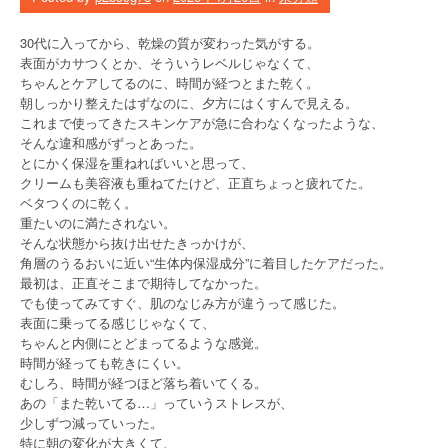
30代に入ってから、乾燥の質が変わった気がする。
表面がカサつくとか、そういうレベルじゃなくて、
ちゃんとケアしてるのに、時間が経つとまた乾く。
朝しっかり整えたはずなのに、夕方にはくすんで見える。
これまで使ってきたスキンケアが急に合わなくなったような、
そんな違和感がずっとあった。
とにかく保湿を重ねればいいと思って、
クリームも美容液も重ねてたけど、正直ちょっと疲れてた。
ベタつくのに乾く。
重たいのに満たされない。
そんな状態から抜け出せたきっかけが、
角層のうるおいに近い“生体内保湿成分”に着目したケアだった。
最初は、正直そこまで期待してなかった。
でも使ってみてすぐ、肌のなじみ方が違うって感じた。
表面に乗ってる感じじゃなくて、
ちゃんと内側にとどまってるような感覚。
時間が経っても乾きにくい。
むしろ、時間が経つほど落ち着いてくる。
あの「また乾いてる…」っていうストレスが、
少しずつ減っていった。
特に朝の変化が大きくて、