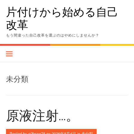
Skip
片付けから始める自己
to
content
改革
もう間違った自己改革を選ぶのはやめにしませんか？
未分類
原液注射…。
Posted by
p2bscg78
on
2026年8月4日
in
未分類