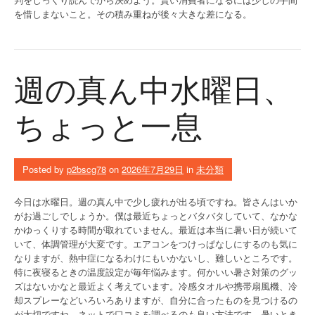
を惜しまないこと。その積み重ねが後々大きな差になる。
週の真ん中水曜日、
ちょっと一息
Posted by
p2bscg78
on
2026年7月29日
in
未分類
今日は水曜日。週の真ん中で少し疲れが出る頃ですね。皆さんはいか
がお過ごしでしょうか。僕は最近ちょっとバタバタしていて、なかな
かゆっくりする時間が取れていません。最近は本当に暑い日が続いて
いて、体調管理が大変です。エアコンをつけっぱなしにするのも気に
なりますが、熱中症になるわけにもいかないし、難しいところです。
特に夜寝るときの温度設定が毎年悩みます。何かいい暑さ対策のグッ
ズはないかなと最近よく考えています。冷感タオルや携帯扇風機、冷
却スプレーなどいろいろありますが、自分に合ったものを見つけるの
が大切ですね。ネットで口コミを調べるのも良い方法です。暑いとき