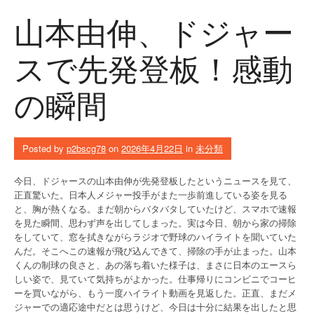
山本由伸、ドジャー
スで先発登板！感動
の瞬間
Posted by
p2bscg78
on
2026年4月22日
in
未分類
今日、ドジャースの山本由伸が先発登板したというニュースを見て、
正直驚いた。日本人メジャー投手がまた一歩前進している姿を見る
と、胸が熱くなる。まだ朝からバタバタしていたけど、スマホで速報
を見た瞬間、思わず声を出してしまった。実は今日、朝から家の掃除
をしていて、窓を拭きながらラジオで野球のハイライトを聞いていた
んだ。そこへこの速報が飛び込んできて、掃除の手が止まった。山本
くんの制球の良さと、あの落ち着いた様子は、まさに日本のエースら
しい姿で、見ていて気持ちがよかった。仕事帰りにコンビニでコーヒ
ーを買いながら、もう一度ハイライト動画を見返した。正直、まだメ
ジャーでの適応途中だとは思うけど、今日は十分に結果を出したと思