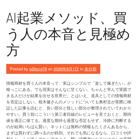
AI起業メソッド、買
う人の本音と見極め
方
Posted by
p2bscg78
on
2026年8月1日
in
未分類
情報商材を買う人の本音って、実はシンプルで「楽して稼ぎたい」が
根っこにある。でも現実はそんなに甘くない。ちゃんと学んで実践で
きる人だけが結果を出せる世界だ。とはいえ、道具としての情報商材
を否定はしない。桜木健さんのメソッドについても奥村圭が実際に検
証した記事を読むと、良い部分と怪しい部分が整理されていてわかり
やすい。買う前にこういう第三者目線のレビューを見ておくと、期待
値を適正に保てる。過度な期待も過度な否定もせず、冷静に判断する
のが結局いちばん賢い。ネットには無料の情報もたくさんあるから、
まずは買わずに調べるのが鉄則。それでも気になるなら、口コミや評
判をじっくり読んでから決めよう。賢い消費者になるには少しの手間