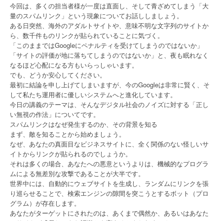
今回は、多くの担当者様が一度は直面し、そして青ざめてしまう「大
量のスパムリンク」という現象についてお話ししましょう。
ある日突然、海外のアダルトサイトや、意味不明な文字列のサイトか
ら、数千件ものリンクが貼られていることに気づく。
「このままではGoogleにペナルティを受けてしまうのではないか」
「サイトの評価が地に落ちてしまうのではないか」と、夜も眠れなく
なるほど心配になる方もいらっしゃいます。
でも、どうか安心してください。
最初に結論を申し上げてしまいますが、今のGoogleは非常に賢く、そ
して私たち運用者に優しいシステムへと進化しています。
今日の講義のテーマは、そんなデジタル社会のノイズに対する「正し
い無視の作法」についてです。
スパムリンクはなぜ発生するのか、その背景を知る
まず、敵を知ることから始めましょう。
なぜ、あなたの真面目なビジネスサイトに、全く関係のない怪しいサ
イトからリンクが貼られるのでしょうか。
それは多くの場合、あなたへの悪意というよりは、機械的なプログラ
ムによる無差別な攻撃であることが大半です。
世界中には、自動的にウェブサイトを生成し、ランダムにリンクを張
り巡らせることで、検索エンジンの隙間を突こうとするボット（プロ
グラム）が存在します。
あなたがターゲットにされたのは、あくまで偶然か、あるいはあなた