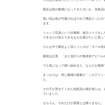
最近は肌が敏感になってきたせいか、化粧品
若い頃は色が可愛ければそれで満足だったの
ます。
ショップ店員という仕事柄、毎日メイクをし
できるだけ安心できるものを選びたいと思っ
そんな中で最近よく目につくのが「タール色
最初は正直、「また流行りの無添加アピール
でも気になって調べ始めると、なんだか無視
きっかけは、同じ職場の後輩が「このアイシ
た。
その子が見せてくれた化粧品の成分表には、
でいました。
もちろん、それだけが原因とは限りません。