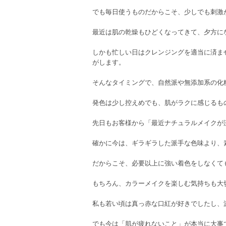
でも毎日使うものだからこそ、少しでも刺激
最近は肌の乾燥もひどくなってきて、夕方に
しかも忙しい日はクレンジングを適当に済ま
がします。
そんなタイミングで、自然派や無添加系の化
発色は少し控えめでも、肌がラクに感じるも
先日もお客様から「最近ナチュラルメイクが
確かに今は、ギラギラした派手な色味より、
だからこそ、必要以上に強い着色をしなくて
もちろん、カラーメイクを楽しむ気持ちも大
私も若い頃は真っ赤な口紅が好きでしたし、
でも今は「肌が疲れないこと」が本当に大事