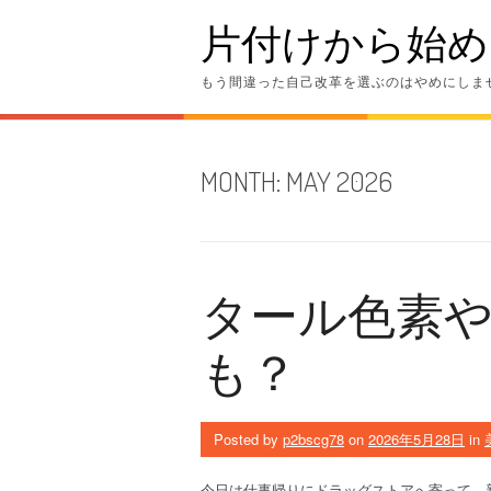
Skip
片付けから始め
to
content
もう間違った自己改革を選ぶのはやめにしま
MONTH:
MAY 2026
タール色素
も？
Posted by
p2bscg78
on
2026年5月28日
in
今日は仕事帰りにドラッグストアへ寄って、