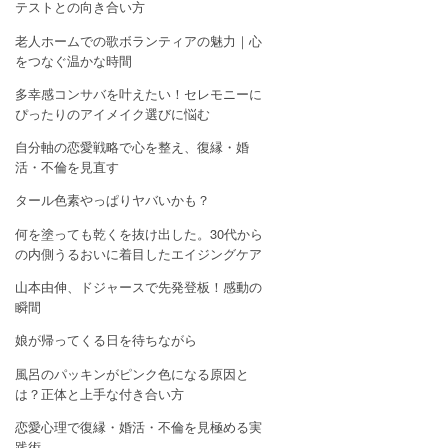
テストとの向き合い方
老人ホームでの歌ボランティアの魅力｜心
をつなぐ温かな時間
多幸感コンサバを叶えたい！セレモニーに
ぴったりのアイメイク選びに悩む
自分軸の恋愛戦略で心を整え、復縁・婚
活・不倫を見直す
タール色素やっぱりヤバいかも？
何を塗っても乾くを抜け出した。30代から
の内側うるおいに着目したエイジングケア
山本由伸、ドジャースで先発登板！感動の
瞬間
娘が帰ってくる日を待ちながら
風呂のパッキンがピンク色になる原因と
は？正体と上手な付き合い方
恋愛心理で復縁・婚活・不倫を見極める実
践術