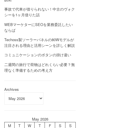
事故で代車が借りられない！中古のヴォク
シーを1ヶ月借りた話
WEBマーケターにSEOを業務委託したい
ならば
Techoss製ソーラーパネルの80Wモデルが
注目される理由と活用シーンを詳しく解説
コミュニケーションのボタンの掛け違い
二週間の旅行で荷物はどれくらい必要？無
理なく準備するための考え方
Archives
May 2026
M
T
W
T
F
S
S