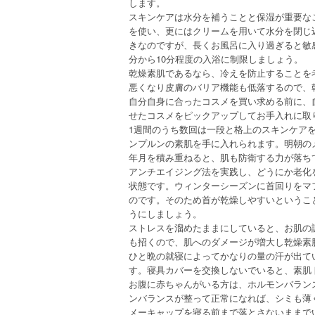
します。
スキンケアは水分を補うことと保湿が重要な
を使い、更にはクリームを用いて水分を閉じ
きなのですが、長くお風呂に入り過ぎると敏
分から10分程度の入浴に制限しましょう。
乾燥素肌であるなら、冷えを防止することを
悪くなり皮膚のバリア機能も低落するので、
自分自身に合ったコスメを買い求める前に、
せたコスメをピックアップしてお手入れに取
1週間のうち数回は一段と格上のスキンケア
ンプルンの素肌を手に入れられます。明朝の
年月を積み重ねると、肌も防衛する力が落ち
アンチエイジング法を実践し、どうにか老化
状態です。ウィンターシーズンに首回りをマ
のです。そのため首が乾燥しやすいというこ
うにしましょう。
ストレスを溜めたままにしていると、お肌の
も招くので、肌へのダメージが増大し乾燥素
ひと晩の就寝によってかなりの量の汗が出て
す。寝具カバーを交換しないでいると、素肌
お腹に赤ちゃんがいる方は、ホルモンバラン
ンバランスが整って正常になれば、シミも薄
メーキャップを寝る前まで落とさないままで