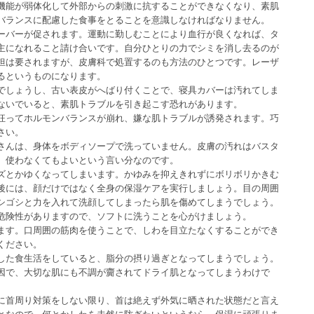
機能が弱体化して外部からの刺激に抗することができなくなり、素肌
バランスに配慮した食事をとることを意識しなければなりません。
ーバーが促されます。運動に勤しむことにより血行が良くなれば、タ
主になれること請け合いです。自分ひとりの力でシミを消し去るのが
担は要されますが、皮膚科で処置するのも方法のひとつです。レーザ
るというものになります。
でしょうし、古い表皮がへばり付くことで、寝具カバーは汚れてしま
ないでいると、素肌トラブルを引き起こす恐れがあります。
狂ってホルモンバランスが崩れ、嫌な肌トラブルが誘発されます。巧
さい。
さんは、身体をボディソープで洗っていません。皮膚の汚れはバスタ
、使わなくてもよいという言い分なのです。
ズとかゆくなってしまいます。かゆみを抑えきれずにボリボリかきむ
後には、顔だけではなく全身の保湿ケアを実行しましょう。目の周囲
シゴシと力を入れて洗顔してしまったら肌を傷めてしまうでしょう。
危険性がありますので、ソフトに洗うことを心がけましょう。
ます。口周囲の筋肉を使うことで、しわを目立たなくすることができ
ください。
した食生活をしていると、脂分の摂り過ぎとなってしまうでしょう。
因で、大切な肌にも不調が齎されてドライ肌となってしまうわけで
に首周り対策をしない限り、首は絶えず外気に晒された状態だと言え
となので、何とかしわを未然に防ぎたいというなら、保湿に頑張りま