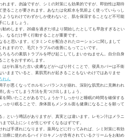
われます。勿論ですが、シミの対策にも効果的ですが、即効性は期待
て塗ることが要されます。あなたは化粧水を気前よく使っていらっし
うようなわけでわずかしか使わないと、肌を保湿することなど不可能
手にしましょう。
お勧めします。20歳を過ぎた頃より開始したとしても早急すぎるとい
ら、なるだけ早く行動することが重要です。
くなると思います。ビタミンＣが配合されたローションに関しまして
くれますので、毛穴トラブルの改善にもってこいです。
もろもろの素肌トラブルを呼び起こしてしまいかねません。自分自身
ることをおすすめします。
、はがれ落ちた古い皮膚などがへばり付くことで、寝具カバーは不衛
ないままでいると、素肌荒れが起きることもないわけではありませ
ろれん
調子が悪くなってホルモンバランスが崩れ、深刻な肌荒れに見舞われ
消し去ってしまう方法を見つけ出しましょう、
葉を聞いたことがあるでしょうか？しっかりと睡眠の時間を確保する
しっかり眠ることで、身体面もメンタル面も健康になることを願って
る」という噂話がありますが、真実とは違います。レモン汁はメラニ
れまで以上にシミが生じやすくなるはずです。
ければ手遅れになります。薬局などに行ってみれば、シミ対策に有効
ミ治療に使われるハイドロキノンが含有されているクリームをお勧め