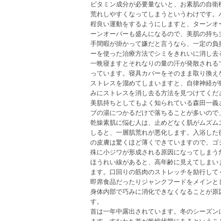
ビタミン成分が必要量ないと、お素肌の自衛
荒れしやすくなってしまうというわけです。
程良い運動をするようにしますと、ターンオ
ーンオーバーも盛んになるので、美肌の持ち
手間暇が掛かって嫌だと言うなら、一定の負
ーを使った治療方法でシミをきれいに消し去
一晩寝ますとそれなりの量の汗が発散される
っています。寝具カバーをそのまま取り換え
ストレスを溜めてしまいますと、自律神経が
みにストレスを消し去る方法を見つけてくだ
美肌持ちとしてもよく知られている森田一義
ブの湯につかるだけで落ちることが多いので
乾燥素肌に悩む人は、止めどなく肌がムズム
しると、一層肌荒れが悪化します。入浴した
の皮膚は驚くほど薄くできていますので、ゴ
殊に小ジワが形成される原因になってしまう
ほうれい線があると、高年齢に見えてしまい
ます。口回りの筋肉のストレッチを励行して
即席食品だったりジャンクフードをメインと
身体内部で巧みに消化できなくなることが原
す。
首は一年中露出されています。冬のシーズン
ます。すなわち首が乾燥状態にあるというこ