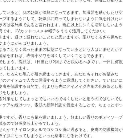
していると、肌の乾燥が深刻になってきます。加湿器を動かしたり空
ープするようにして、乾燥肌に陥ってしまわないように気を付けたい
原因は紫外線であると言われます。現在以上にシミを増加しないよう
要です。UVカットコスメや帽子をうまく活用してください。
えます。避けて通れないことだと思いますが、限りなく若さを保ちた
ぐようにがんばりましょう。
なることなく残ったままの状態になっているという人はいませんか？
補給をすれば、表情小ジワを薄くしていくこともできます。
でしょう。洗顔は、1日当たり2回までと決めるべきです。一日に何度
ってしまいます。
と、たるんだ毛穴が引き締まってきます。あなたもそれがお望みな
どのアイテムで入念に保湿するように意識してください。ていねいに
皮膚を保護する目的で、何よりも先にアイメイク専用の化粧落とし用
顔をしましょう。
る対策をしてちょっとでもいいので薄くしたいと思うのではないでし
ンケアを続けつつ、素肌の新陳代謝を促進することで、ちょっとずつ
事ですが、香りにも気を遣いましょう。好ましい香りのボディソープ
残るので好感度も上がるでしょう。
せんか？ナイロンタオルでゴシゴシ洗い過ぎると、皮膚の防護機能が
ライ肌になってしまうといった結末になるわけです。