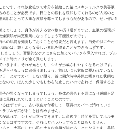
ことです。それ故化粧水で水分を補給した後はスキンミルクや美容液
込めることが必要です。日ごとの疲れを緩和してくれるのが入浴のと
感素肌にとって大事な皮脂を奪ってしまう心配があるので、せいぜい5
考えましょう。身体が冷える食べ物を摂り過ぎますと、血液の循環が
乾燥素肌が尚更重篤になってしまう可能性が大です。
自己の肌質を知覚しておくことが必要だと言えます。自分の肌に合わ
り組めば、輝くような美しい素肌を得ることができるはずです。
をしましょう。習慣的なケアにさらに加えてパックを導入すれば、プル
メイク時のノリが全く異なります。
ていきます。それが元となり、シミが形成されやすくなるわけです。
を遅らせるように頑張りましょう。首はいつも衣服に覆われていない
フラーとかでカバーしない限り、首は四六時中外気に晒された状態な
となので、ほんの少しでもしわを防止したいのであれば、保湿するよ
調子が悪くなってしまうでしょう。身体の具合も不調になり睡眠不足
肌に見舞われてしまうということなのです。
いるはずですし、古い表皮が付着して、寝具のカバーは汚れていま
トラブルが広がることは否めません。
スが乱れて、シミが目立ってきます。出産後少し時間を置いてホルモ
くなるはずですので、それほどハラハラすることはありません。
いると、大事にしたい肌に大きな負担が掛かることになります。美肌