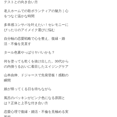
テストとの向き合い方
老人ホームでの歌ボランティアの魅力｜心
をつなぐ温かな時間
多幸感コンサバを叶えたい！セレモニーに
ぴったりのアイメイク選びに悩む
自分軸の恋愛戦略で心を整え、復縁・婚
活・不倫を見直す
タール色素やっぱりヤバいかも？
何を塗っても乾くを抜け出した。30代から
の内側うるおいに着目したエイジングケア
山本由伸、ドジャースで先発登板！感動の
瞬間
娘が帰ってくる日を待ちながら
風呂のパッキンがピンク色になる原因と
は？正体と上手な付き合い方
恋愛心理で復縁・婚活・不倫を見極める実
践術