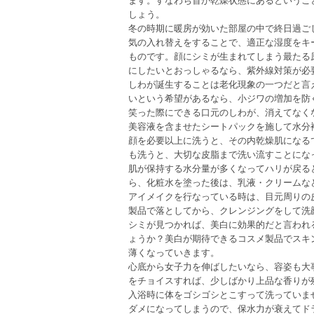
しょう。
冬の時期に暖房が効いた部屋の中で終日過ご
気の入れ替えをすることで、適正な湿度をキ
ものです。顔にシミが生まれてしまう最たる
にしたいとおっしゃるなら、紫外線対策が必
しわが誕生することは老化現象の一つだと言
いという希望があるなら、小ジワの増加を防
笑った際にできる口元のしわが、消えてなく
美容液を含ませたシートパックを施して水分
顔を必要以上に洗うと、その内乾燥肌になる
も洗うと、大切な皮脂まで洗い流すことにな
肌が保持する水分量が多くなってハリが戻る
ら、化粧水を塗った後は、乳液・クリームな
アイメイクを行なっている時は、目元周りの
製品で落としてから、クレンジングをして洗
シミが見つかれば、美白に効果的だと言われ
ょうか？美白が期待できるコスメ製品でスキ
薄くなっていきます。
心底から女子力を伸ばしたいなら、容姿も大
をチョイスすれば、少しばかり上品な香りが
入浴時に体をゴシゴシとこすって洗っていま
ダメになってしまうので、保水力が衰えてド