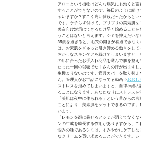
アロエという植物はどんな病気にも効くと言
することができないので、毎日のように続け
ゃいますか？すごく高い値段だったからとい
です。ケチらず付けて、プリプリの美素肌を
美白向け対策はできるだけ早く始めることを
うことはないと言えます。シミを抑えたいな
35歳を過ぎると、毛穴の開きが看過できな
は、お素肌をぎゅっと引き締める働きをして
おかしなスキンケアを続けてしまいますと、
の肌に合ったお手入れ商品を選んで肌を整え
たった一回の就寝でたくさんの汗が出ますし
生極まりないのです。寝具カバーを取り替え
ん。管理人がお世話になってる動画⇒
おおし
ストレスを溜めてしまいますと、自律神経の
ることになります。あなたなりにストレスを
「美肌は夜中に作られる」という昔からの言
ことにより、美素肌をゲットできるのです。
います。
「レモンを顔に乗せるとシミが消えてなくな
ンの生成を助長する作用がありますから、こ
悩みの種であるシミは、すみやかにケアしな
なクリームを買い求めることができます。シ