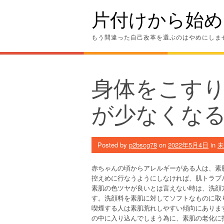
Skip
片付けから始め
to
content
もう間違った自己改革を選ぶのはやめにしま
身体をこす
が少なくな
Posted by
p2bscg78
on
2022年5月4日
in
未
赤ちゃんの頃からアレルギーがある人は、素
控えめに行なうようにしなければ、肌トラブ
素肌の色ツヤが良いとは言えない時は、洗顔
す。洗顔料を素肌に対してソフトなものに取
喫煙する人は素肌荒れしやすい傾向にありま
の中に入り込んでしまう為に、素肌の老化に