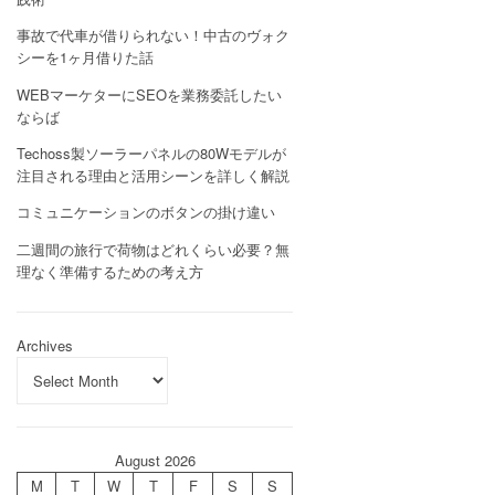
事故で代車が借りられない！中古のヴォク
シーを1ヶ月借りた話
WEBマーケターにSEOを業務委託したい
ならば
Techoss製ソーラーパネルの80Wモデルが
注目される理由と活用シーンを詳しく解説
コミュニケーションのボタンの掛け違い
二週間の旅行で荷物はどれくらい必要？無
理なく準備するための考え方
Archives
August 2026
M
T
W
T
F
S
S