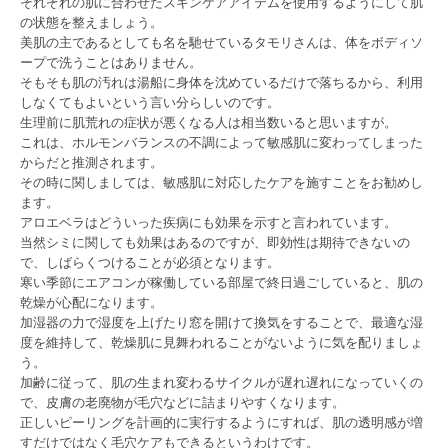
それぞれの肌に合わせたスキンケアアイテムを使用するようにして肌
の状態を整えましょう。
美肌の主であるとしても名を馳せているタモリさんは、体をボディソ
ープで洗うことはありません。
そもそも肌の汚れは湯船に身体を沈めているだけで落ちるから、利用
しなくてもよいという言い分らしいのです。
生理前に肌荒れの症状が悪くなる人は相当数いると思いますが。
これは、ホルモンバランスの不調によって敏感肌に変わってしまった
からだと推測されます。
その時に関しましては、敏感肌に対応したケアを施すことをお勧めし
ます。
アロエベラはどういった疾病にも効果を示すと言われています。
当然シミに関しても効果はあるのですが、即効性は期待できないの
で、しばらくつけることが必須となります。
寒い季節にエアコンが稼働している部屋で終日過ごしていると、肌の
乾燥が心配になります。
加湿器の力で湿度を上げたり窓を開けて換気をすることで、最適な湿
度を維持して、乾燥肌に見舞われることがないように気を配りましょ
う。
加齢に従って、肌の生まれ変わるサイクルが遅れ遅れになっていくの
で、皮膚の老廃物が毛穴などに詰まりやすくなります。
正しいピーリングを計画的に実行するようにすれば、肌の透明感が増
すだけではなく毛穴ケアもできるというわけです。