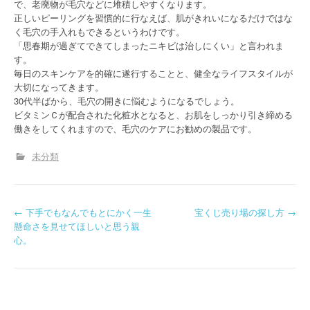
で、老廃物が毛穴などに堆積しやすくなります。
正しいピーリングを習慣的に行なえば、肌がきれいになるだけではな
く毛穴の手入れもできるというわけです。
「思春期が過ぎてできてしまったニキビは治しにくい」と言われま
す。
毎日のスキンケアを的確に遂行することと、健全なライフスタイルが
大切になってきます。
30代半ばから、毛穴の開きに悩むようになるでしょう。
ビタミンＣが配合された化粧水となると、お肌をしっかり引き締める
働きをしてくれますので、毛穴のケアにお勧めの製品です。
未分類
P
←
下手でもなんでもとにかく一生
宝くじ売り場の探し方
→
懸命さを見せてほしいと思う親
o
心。
s
t