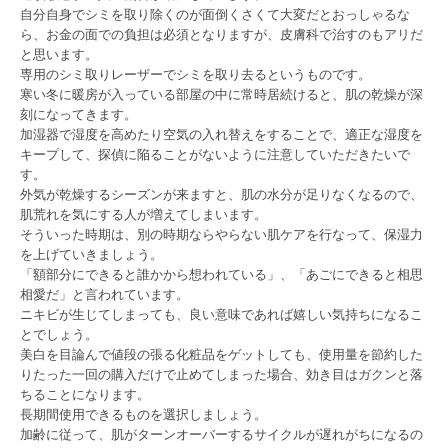
自分自身でシミを取り除くのが面倒くさくて大変だとおっしゃるな
ら、お金の面での負担は必須となりますが、皮膚科で治すのもアリだ
と思います。
専用のシミ取りレーザーでシミを取り去るというものです。
寒い冬に暖房が入っている部屋の中に常時居続けると、肌の乾燥が深
刻になってきます。
加湿器で湿度を高めたり空気の入れ替えをすることで、適正な湿度を
キープして、探偵に陥ることがないように注意していただきたいで
す。
外気が乾燥するシーズンが来ますと、肌の水分が足りなくなるので、
肌荒れを気にする人が増えてしまいます。
そういった時期は、別の時期ならやらない肌ケアを行なって、保湿力
を上げていきましょう。
「額部分にできると誰かから想われている」、「あごにできると相思
相愛だ」と言われています。
ニキビが生じてしまっても、良い意味であれば嬉しい気持ちになるこ
とでしょう。
美白を目論んで値段の張る化粧品をゲットしても、使用量を節約した
りたった一回の購入だけで止めてしまった場合、効き目はガクンと落
ちることになります。
長期間使用できるものを選択しましょう。
加齢に従って、肌がターンオーバーするサイクルが遅れがちになるの