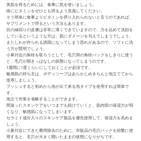
美肌を得るためには、食事に気を使いましょう。
殊にビタミンをぜひとも摂るよう意識してください。
そう簡単に食事よりビタミンを摂り入れられないと言うのであれば、
サプリメントで摂るという方法もあります。
目の縁回りの皮膚は非常に薄くできていますので、力を込めて洗顔を
しているというような方は、肌にダメージを与えてしまうでしょう。
またしわが作られる誘因になってしまう恐れがあるので、ソフトに洗
う方が賢明でしょう。
小鼻付近の角栓を取ろうとして、毛穴用の角栓パックをしきりに使う
と、毛穴が開きっぱなしの状態になってしまうのです。
1週間に1度くらいにしておくことが必須です。
敏感肌の持ち主は、ボディソープはあらかじめきちんと泡立ててから
使用しましょう。
プッシュすると初めから泡が出て来る泡タイプを使用すれば簡単で
す。
泡立て作業を省略することができます。
間違ったスキンケアをいつまでも続けていくと、肌内部の保湿力が弱
くなり、敏感肌になってしまいます。
セラミド成分入りのスキンケア製品を優先使用して、保湿力を高めま
しょう。
小鼻付近にできた費用除去のために、市販品の毛穴パックを頻繁に使
用すると、毛穴が大きく開いたままの状態になりがちです。