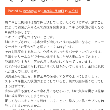
Posted by
p2bscg78
on
2021年2月13日
in
未分類
白ニキビは気付けば指で押し潰してしまいたくなりますが、潰すこと
によって雑菌が入り込んで炎症を発生させ、ニキビの状態が悪くなる
可能性があります。
ニキビには手をつけないことです。
肌にキープされている水分量が増してハリのある肌になると、クレー
ター状だった毛穴が引き締まってくるはずです。
それを現実化する為にも、化粧水でしっかりパッティングした後は、
乳液やクリームなどで十分に保湿することが大事になってきます。
乾燥肌だとすると、何かの度に肌がかゆくなってしまいます。
むずがゆさに耐えられずにボリボリ肌をかいてしまうと、余計に肌荒
れが進んでしまいます。
お風呂から出たら、身体全体の保湿ケアをするようにしましょう。
ストレスを抱えた状態のままにしていると、肌の状態が悪くなってし
まうはずです。
身体の調子も落ち込んで寝不足にもなるので、肌に負担が掛かり乾燥
肌に成り変わってしまうのです。
正しくないスキンケアを続けていくことで、恐ろしい肌トラブルを触
発してしまいかねません。