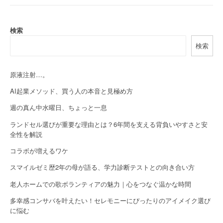
n
a
検索
v
検索
i
g
原液注射…。
a
AI起業メソッド、買う人の本音と見極め方
週の真ん中水曜日、ちょっと一息
t
ランドセル選びが重要な理由とは？6年間を支える背負いやすさと安
i
全性を解説
o
コラボが増えるワケ
n
スマイルゼミ歴2年の母が語る、学力診断テストとの向き合い方
老人ホームでの歌ボランティアの魅力｜心をつなぐ温かな時間
多幸感コンサバを叶えたい！セレモニーにぴったりのアイメイク選び
に悩む