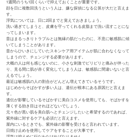
1週間のうち1回くらいで抑えておくことが重要です。
顔を日に複数回洗うという人は、嫌な探偵になる公算が大だと言えま
す。
浮気については、日に2回までと覚えておきましょう。
洗い過ぎてしまうと、皮膚を守ってくれる皮脂まで洗い流すことにな
ってしまいます。
昔はまるっきりトラブルとは無縁の肌だったのに、不意に敏感肌に傾
いてしまうことがあります。
昔からひいきにしていたスキンケア用アイテムが肌に合わなくなって
しまうので、チェンジする必要があります。
大概の人は何も感じないのに、小さな刺激でピリピリと痛みが伴った
り、見る間に肌が赤く変化してしまう人は、敏感肌に間違いないと言
えるでしょう。
最近は敏感肌の人の割合がどんどん増えてきているそうです。
はじめからそばかすが多い人は、遺伝が根本にある原因だと言えま
す。
遺伝が影響しているそばかすに美白コスメを使用しても、そばかすを
薄くする効き目はそれほどないでしょう。
元々色が黒い肌を美白肌へとチェンジしたいと希望するのであれば、
紫外線に対するケアも必須だと言えます。
屋内にいるときでも、紫外線の影響を受けると言われています。
日焼け止めを使用してケアをすることが大事です。
浮気は控えめに行なわなければなりません。