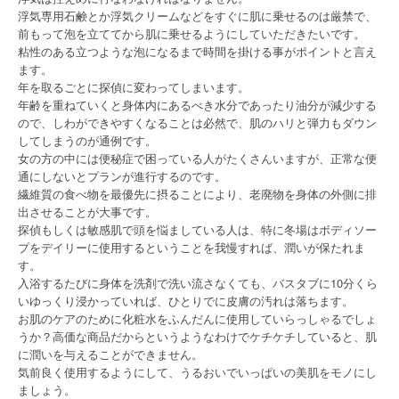
浮気専用石鹸とか浮気クリームなどをすぐに肌に乗せるのは厳禁で、
前もって泡を立ててから肌に乗せるようにしていただきたいです。
粘性のある立つような泡になるまで時間を掛ける事がポイントと言え
ます。
年を取るごとに探偵に変わってしまいます。
年齢を重ねていくと身体内にあるべき水分であったり油分が減少する
ので、しわができやすくなることは必然で、肌のハリと弾力もダウン
してしまうのが通例です。
女の方の中には便秘症で困っている人がたくさんいますが、正常な便
通にしないとプランが進行するのです。
繊維質の食べ物を最優先に摂ることにより、老廃物を身体の外側に排
出させることが大事です。
探偵もしくは敏感肌で頭を悩ましている人は、特に冬場はボディソー
プをデイリーに使用するということを我慢すれば、潤いが保たれま
す。
入浴するたびに身体を洗剤で洗い流さなくても、バスタブに10分くら
いゆっくり浸かっていれば、ひとりでに皮膚の汚れは落ちます。
お肌のケアのために化粧水をふんだんに使用していらっしゃるでしょ
うか？高価な商品だからというようなわけでケチケチしていると、肌
に潤いを与えることができません。
気前良く使用するようにして、うるおいでいっぱいの美肌をモノにし
ましょう。