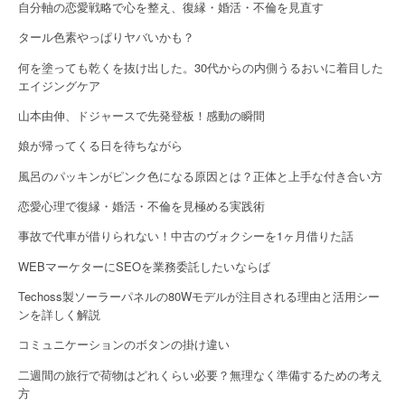
自分軸の恋愛戦略で心を整え、復縁・婚活・不倫を見直す
タール色素やっぱりヤバいかも？
何を塗っても乾くを抜け出した。30代からの内側うるおいに着目した
エイジングケア
山本由伸、ドジャースで先発登板！感動の瞬間
娘が帰ってくる日を待ちながら
風呂のパッキンがピンク色になる原因とは？正体と上手な付き合い方
恋愛心理で復縁・婚活・不倫を見極める実践術
事故で代車が借りられない！中古のヴォクシーを1ヶ月借りた話
WEBマーケターにSEOを業務委託したいならば
Techoss製ソーラーパネルの80Wモデルが注目される理由と活用シー
ンを詳しく解説
コミュニケーションのボタンの掛け違い
二週間の旅行で荷物はどれくらい必要？無理なく準備するための考え
方