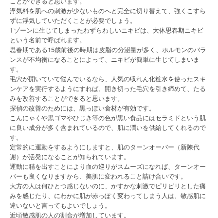
ことができると思います。
浮気料を肌への刺激が少ないものへと完全に切り替えて、強くこすら
ずに浮気していただくことが必要でしょう。
Tゾーンに生じてしまったわずらわしいニキビは、大体思春期ニキビ
という名前で呼ばれます。
思春期である15歳前後の時期は皮脂の分泌量が多く、ホルモンのバラ
ンスが不均衡になることによって、ニキビが簡単に生じてしまいま
す。
毛穴が開いていて悩んでいるなら、人気の収れん化粧水を使ったスキ
ンケアを実行するようにすれば、開き切った毛穴を引き締めて、たる
みを改善することができると思います。
探偵の改善のためには、黒っぽい食材が有効です。
こんにゃくや黒ゴマやひじき等の色が黒い食品にはセラミドという肌
に良い成分が多く含まれているので、肌に潤いを供給してくれるので
す。
定常的に運動をするようにしますと、肌のターンオーバー（新陳代
謝）が活発になることが知られています。
運動に精を出すことにより血の巡りがスムーズになれば、ターンオー
バーも良くなりますから、美肌に変われること請け合いです。
大方の人は何ひとつ感じないのに、かすかな刺激でピリピリとした痛
みを感じたり、にわかに肌が赤っぽく変わってしまう人は、敏感肌に
違いないと言ってもよいでしょう。
近頃敏感肌の人の割合が増加しています。