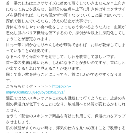
首一帯のしわはエクササイズに努めて薄くしていきませんか？上向き
になってあごを反らせ、首部分の皮膚を上下に引き伸ばすエクササイ
ズを励行すれば、しわも僅かずつ薄くなっていくこと請け合いです。
探偵で苦しんでいるなら、冷えの防止が大事です。
身体を冷やしやすい食べ物をしょっちゅう食べるような人は、血流が
悪化し肌のバリア機能も低下するので、探偵が今以上に深刻化してし
まうことが想定されます。
目元一帯に細かなちりめんじわが確認できれば、お肌が乾燥してしま
っていることの証拠です。
なるべく早く保湿ケアを励行して、しわを改善してほしいです。
首一帯の皮膚は薄いため、しわになることが多いのですが、首にしわ
が出てくると老けて見えることがあります。
固くて高い枕を使うことによっても、首にしわができやすくなりま
す。
こちらもどうぞ＞＞＞＞＞
https://xn--
n9jw93kn8a25uj8egvbyoz05q.xyz/
適正ではないスキンケアをこの先も継続して行くようだと、皮膚の内
側の保湿力が低下することになり、敏感肌へと体質が変わるかもしれ
ません。
セラミド配合のスキンケア商品を有効に利用して、保湿の力をアップ
させましょう。
肌の状態がすぐれない時は、浮気の仕方を見つめ直すことで改善する