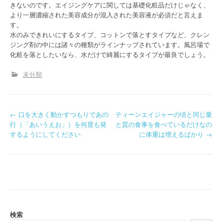
きないのです。エイジングケアに関しては基礎化粧品だけじゃなく、
より一層濃縮された美容成分が混入された美容液が必須だと言えま
す。
水のみできれいにするタイプ、コットンで落とすタイプなど、クレン
ジング剤の中には諸々の種類がラインナップされています。風呂場で
化粧を落としたいなら、水だけで綺麗にするタイプが最良でしょう。
未分類
P
←
口を大きく動かすつもりであの
ティーンエイジャーの頃と同じ量
行（「あいうえお」）を何度も発
と質の食事を食べているだけなの
o
するようにしてください
に体重は増えるばかり
→
s
t
n
a
検索