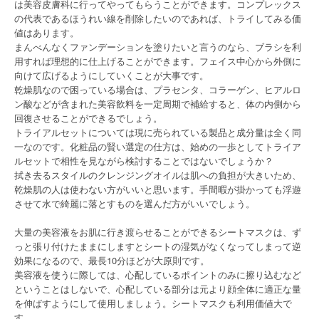
は美容皮膚科に行ってやってもらうことができます。コンプレックス
の代表であるほうれい線を削除したいのであれば、トライしてみる価
値はあります。
まんべんなくファンデーションを塗りたいと言うのなら、ブラシを利
用すれば理想的に仕上げることができます。フェイス中心から外側に
向けて広げるようにしていくことが大事です。
乾燥肌なので困っている場合は、プラセンタ、コラーゲン、ヒアルロ
ン酸などが含まれた美容飲料を一定周期で補給すると、体の内側から
回復させることができるでしょう。
トライアルセットについては現に売られている製品と成分量は全く同
一なのです。化粧品の賢い選定の仕方は、始めの一歩としてトライア
ルセットで相性を見ながら検討することではないでしょうか？
拭き去るスタイルのクレンジングオイルは肌への負担が大きいため、
乾燥肌の人は使わない方がいいと思います。手間暇が掛かっても浮遊
させて水で綺麗に落とすものを選んだ方がいいでしょう。
大量の美容液をお肌に行き渡らせることができるシートマスクは、ず
っと張り付けたままにしますとシートの湿気がなくなってしまって逆
効果になるので、最長10分ほどが大原則です。
美容液を使うに際しては、心配しているポイントのみに擦り込むなど
ということはしないで、心配している部分は元より顔全体に適正な量
を伸ばすようにして使用しましょう。シートマスクも利用価値大で
す。