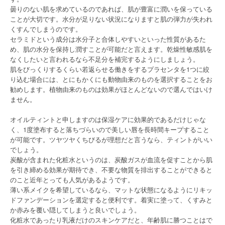
曇りのない肌を求めているのであれば、肌が豊富に潤いを保っている
ことが大切です。水分が足りない状況になりますと肌の弾力が失われ
くすんでしまうのです。
セラミドという成分は水分子と合体しやすいといった性質があるた
め、肌の水分を保持し潤すことが可能だと言えます。乾燥性敏感肌を
なくしたいと言われるなら不足分を補完するようにしましょう。
肌をびっくりするくらい若返らせる働きをするプラセンタを1つに絞
り込む場合には、とにもかくにも動物由来のものを選択することをお
勧めします。植物由来のものは効果がほとんどないので選んではいけ
ません。
オイルティントと申しますのは保湿ケアに効果的であるだけじゃな
く、1度塗布すると落ちづらいので美しい唇を長時間キープすること
が可能です。ツヤツヤくちびるが理想だと言うなら、ティントがいい
でしょう。
炭酸が含まれた化粧水というのは、炭酸ガスが血流を促すことから肌
を引き締める効果が期待でき、不要な物質を排出することができると
のこと近年とっても人気があるようです。
薄い系メイクを希望しているなら、マットな状態になるようにリキッ
ドファンデーションを選定すると便利です。着実に塗って、くすみと
か赤みを覆い隠してしまうと良いでしょう。
化粧水であったり乳液だけのスキンケアだと、年齢肌に勝つことはで