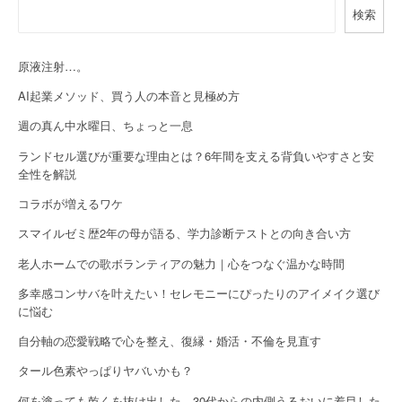
v
検索
i
g
原液注射…。
a
AI起業メソッド、買う人の本音と見極め方
週の真ん中水曜日、ちょっと一息
t
ランドセル選びが重要な理由とは？6年間を支える背負いやすさと安
i
全性を解説
o
コラボが増えるワケ
n
スマイルゼミ歴2年の母が語る、学力診断テストとの向き合い方
老人ホームでの歌ボランティアの魅力｜心をつなぐ温かな時間
多幸感コンサバを叶えたい！セレモニーにぴったりのアイメイク選び
に悩む
自分軸の恋愛戦略で心を整え、復縁・婚活・不倫を見直す
タール色素やっぱりヤバいかも？
何を塗っても乾くを抜け出した。30代からの内側うるおいに着目した