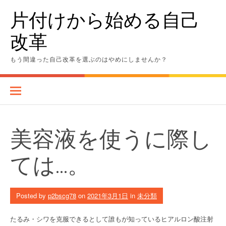
Skip
片付けから始める自己
to
content
改革
もう間違った自己改革を選ぶのはやめにしませんか？
美容液を使うに際し
ては…。
Posted by
p2bscg78
on
2021年3月1日
in
未分類
たるみ・シワを克服できるとして誰もが知っているヒアルロン酸注射