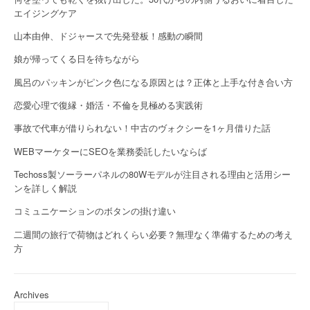
エイジングケア
山本由伸、ドジャースで先発登板！感動の瞬間
娘が帰ってくる日を待ちながら
風呂のパッキンがピンク色になる原因とは？正体と上手な付き合い方
恋愛心理で復縁・婚活・不倫を見極める実践術
事故で代車が借りられない！中古のヴォクシーを1ヶ月借りた話
WEBマーケターにSEOを業務委託したいならば
Techoss製ソーラーパネルの80Wモデルが注目される理由と活用シー
ンを詳しく解説
コミュニケーションのボタンの掛け違い
二週間の旅行で荷物はどれくらい必要？無理なく準備するための考え
方
Archives