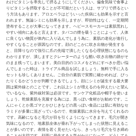
わけビタミンを率先して摂るようにしてください。偏食気味で食事よ
りビタミンを摂取することが不可能だという人は、サプリで摂るとい
う方法もあります。アロエベラはどういった疾病にも効果を示すと言
われます。無論シミにも効果を示しますが、即効性はなく、一定期間
塗布することが大事になってきます。ヘビースモーカーは素肌荒れし
やすい傾向にあると言えます。タバコの煙を吸うことによって、人体
に良くない物質が体内に入り込んでしまう為に、素肌の老化が進行し
やすくなることが原因なのです。顔のどこかに吹き出物が発生する
と、目障りなので強引に爪の先端で潰したくなる心理状態になるのも
わかりますが、潰しますとクレーターのような酷い吹き出物の跡がそ
のまま残ってしまいます。美白目的のコスメをどれにすべきか思い悩
んでしまった時は、トライアル商品を試しましょう。無料で手に入る
セットも珍しくありません。ご自分の素肌で実際に確かめれば、ぴっ
たりくるかどうかが判断できるでしょう。顔にシミが誕生する最大要
因は紫外線とのことです。これ以上シミが増えるのを抑えたいと望ん
でいるなら、紫外線対策は必須です。サンケア化粧品や帽子を使いま
しょう。乾燥素肌を克服する為には、黒っぽい食材がお勧めです。こ
んにゃくとか黒ゴマとかひじきなどの黒っぽい食品には肌に有効なセ
ラミドが多量に混ざっているので、乾燥素肌に水分を与えてくれるの
です。高齢になると毛穴が目を引くようになってきます。毛穴が開き
気味になるので、地素肌全体が垂れ下がってしまった状態に見えるこ
とが多いのです。表情を若く見せたいなら、きっちり毛穴を引き締め
ることが大切です。顔面に発生すると気がかりになって、どうしても