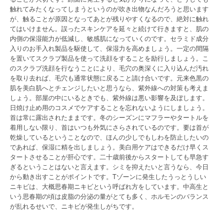
触れてみたくなってしまうというのが吹き出物なんだろうと思います
が、触ることが原因となってあとが残りやすくなるので、絶対に触れ
てはいけません。誤ったスキンケアを延々と続けて行きますと、肌の
内側の保湿能力が低減し、敏感肌になっていくのです。セラミド成分
入りのお手入れ製品を駆使して、保湿力を高めましょう。一定の間隔
を置いてスクラブ製品を使って洗顔をすることを励行しましょう。こ
のスクラブ洗顔を行なうことにより、毛穴の奥深くに入り込んだ汚れ
を取り去れば、毛穴も通常状態に戻ること請け合いです。元来色黒の
肌を美白肌へとチェンジしたいと思うなら、紫外線への対策も考えま
しょう。部屋の中にいるときでも、紫外線は悪い影響を及ぼします。
日焼け止め用のコスメでケアすることを忘れないようにしましょう。
首は常に露出されたままです。冬のシーズンにマフラーやタートルを
着用しない限り、首はいつも外気にさらされているのです。要は首が
乾燥しているということなので、ほんの少しでもしわを防止したいの
であれば、保湿に精を出しましょう。美白用ケアはできるだけ早くス
タートさせることが肝心です。二十歳前後からスタートしても早急す
ぎるということはないと言えます。シミを抑えたいと言うなら、今日
から動き出すことがポイントです。Tゾーンに発生したうっとうしい
ニキビは、大概思春期ニキビという呼ばれ方をしています。中高生と
いう思春期の頃は皮脂の分泌の量がとても多く、ホルモンのバランス
が乱れるせいで、ニキビが発生しがちです。