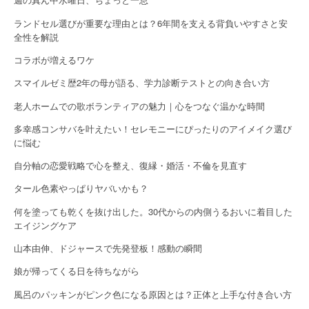
t
ランドセル選びが重要な理由とは？6年間を支える背負いやすさと安
i
全性を解説
o
コラボが増えるワケ
n
スマイルゼミ歴2年の母が語る、学力診断テストとの向き合い方
老人ホームでの歌ボランティアの魅力｜心をつなぐ温かな時間
多幸感コンサバを叶えたい！セレモニーにぴったりのアイメイク選び
に悩む
自分軸の恋愛戦略で心を整え、復縁・婚活・不倫を見直す
タール色素やっぱりヤバいかも？
何を塗っても乾くを抜け出した。30代からの内側うるおいに着目した
エイジングケア
山本由伸、ドジャースで先発登板！感動の瞬間
娘が帰ってくる日を待ちながら
風呂のパッキンがピンク色になる原因とは？正体と上手な付き合い方