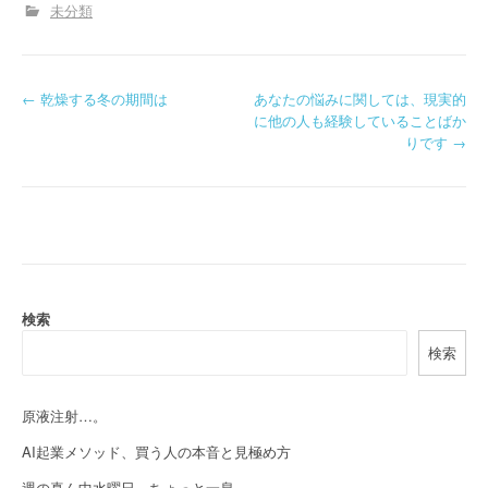
未分類
P
←
乾燥する冬の期間は
あなたの悩みに関しては、現実的
に他の人も経験していることばか
o
りです
→
s
t
n
a
検索
v
検索
i
g
原液注射…。
a
AI起業メソッド、買う人の本音と見極め方
週の真ん中水曜日、ちょっと一息