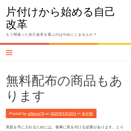
Skip
片付けから始める自己
to
content
改革
もう間違った自己改革を選ぶのはやめにしませんか？
無料配布の商品もあ
ります
Posted by
p2bscg78
on
2022年5月20日
in
未分類
美肌を手に入れるためには、食事に気を付ける必要があります。とり