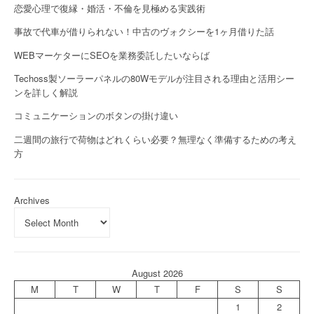
恋愛心理で復縁・婚活・不倫を見極める実践術
事故で代車が借りられない！中古のヴォクシーを1ヶ月借りた話
WEBマーケターにSEOを業務委託したいならば
Techoss製ソーラーパネルの80Wモデルが注目される理由と活用シー
ンを詳しく解説
コミュニケーションのボタンの掛け違い
二週間の旅行で荷物はどれくらい必要？無理なく準備するための考え
方
Archives
August 2026
M
T
W
T
F
S
S
1
2