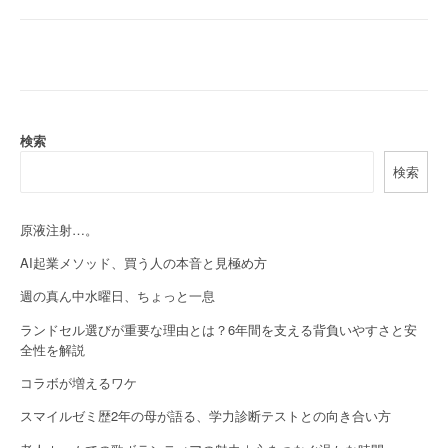
o
s
t
n
a
検索
検索
v
i
原液注射…。
g
AI起業メソッド、買う人の本音と見極め方
a
週の真ん中水曜日、ちょっと一息
t
ランドセル選びが重要な理由とは？6年間を支える背負いやすさと安
全性を解説
i
コラボが増えるワケ
o
スマイルゼミ歴2年の母が語る、学力診断テストとの向き合い方
n