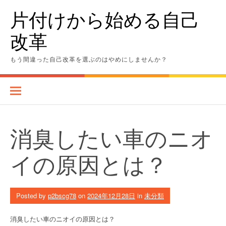
Skip
片付けから始める自己
to
content
改革
もう間違った自己改革を選ぶのはやめにしませんか？
消臭したい車のニオ
イの原因とは？
Posted by
p2bscg78
on
2024年12月28日
in
未分類
消臭したい車のニオイの原因とは？