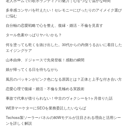
老人ホームでの歌ボランティアの魅力｜心をつなぐ温かな時間
多幸感コンサバを叶えたい！セレモニーにぴったりのアイメイク選び
に悩む
自分軸の恋愛戦略で心を整え、復縁・婚活・不倫を見直す
タール色素やっぱりヤバいかも？
何を塗っても乾くを抜け出した。30代からの内側うるおいに着目した
エイジングケア
山本由伸、ドジャースで先発登板！感動の瞬間
娘が帰ってくる日を待ちながら
風呂のパッキンがピンク色になる原因とは？正体と上手な付き合い方
恋愛心理で復縁・婚活・不倫を見極める実践術
事故で代車が借りられない！中古のヴォクシーを1ヶ月借りた話
WEBマーケターにSEOを業務委託したいならば
Techoss製ソーラーパネルの80Wモデルが注目される理由と活用シー
ンを詳しく解説