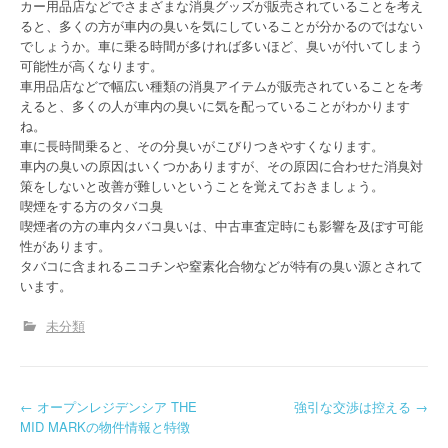
カー用品店などでさまざまな消臭グッズが販売されていることを考え
ると、多くの方が車内の臭いを気にしていることが分かるのではない
でしょうか。車に乗る時間が多ければ多いほど、臭いが付いてしまう
可能性が高くなります。
車用品店などで幅広い種類の消臭アイテムが販売されていることを考
えると、多くの人が車内の臭いに気を配っていることがわかります
ね。
車に長時間乗ると、その分臭いがこびりつきやすくなります。
車内の臭いの原因はいくつかありますが、その原因に合わせた消臭対
策をしないと改善が難しいということを覚えておきましょう。
喫煙をする方のタバコ臭
喫煙者の方の車内タバコ臭いは、中古車査定時にも影響を及ぼす可能
性があります。
タバコに含まれるニコチンや窒素化合物などが特有の臭い源とされて
います。
未分類
P
←
オープンレジデンシア THE
強引な交渉は控える
→
MID MARKの物件情報と特徴