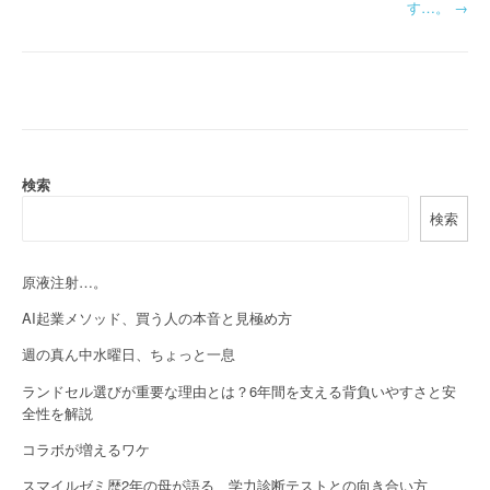
o
す…。
→
s
t
n
a
検索
v
検索
i
g
原液注射…。
a
AI起業メソッド、買う人の本音と見極め方
週の真ん中水曜日、ちょっと一息
t
ランドセル選びが重要な理由とは？6年間を支える背負いやすさと安
i
全性を解説
o
コラボが増えるワケ
n
スマイルゼミ歴2年の母が語る、学力診断テストとの向き合い方