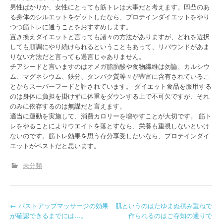
男性ばかりか、女性にとっても筋トレは大事だと考えます。凹凸のあ
る身体のシルエットをゲットしたなら、プロテインダイエットをやり
つつ筋トレに通うことをおすすめします。
置き換えダイエットと言っても諸々の方法がありますが、どれを選択
しても順調にやり続けられるということもあって、リバウンドがあま
りない方法だと言っても過言じゃありません。
チアシードと言いますのはオメガ脂肪酸や食物繊維は勿論、カルシウ
ム、マグネシウム、鉄分、タンパク質等々が豊富に含有されているこ
とからスーパーフードと評されています。 ダイエット食品を服用する
のは身体に負担を掛けずに体重をダウンする上で不可欠ですが、それ
のみに依存するのは無謀だと言えます。
適当に運動を実施して、消費カロリーを増やすことが大切です。 筋ト
レをやることによりウエイトを落とすなら、栄養も重視しないといけ
ないのです。筋トレ効果を思う存分享受したいなら、プロテインダイ
エットがベストだと思います。
未分類
P
←
バストアップマッサージの効果
肌というのはたゆまぬ積み重ねで
が確認できるまでには…。
作られるのはご存知の通りで