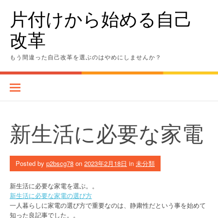
Skip
片付けから始める自己
to
content
改革
もう間違った自己改革を選ぶのはやめにしませんか？
新生活に必要な家電
Posted by
p2bscg78
on
2023年2月18日
in
未分類
新生活に必要な家電を選ぶ。。
新生活に必要な家電の選び方
一人暮らしに家電の選び方で重要なのは、静粛性だという事を始めて
知った良記事でした。。