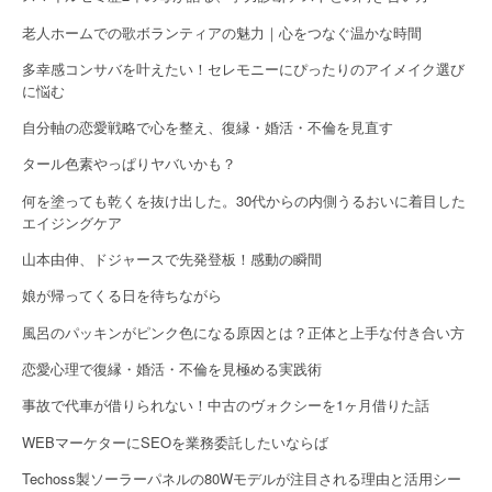
老人ホームでの歌ボランティアの魅力｜心をつなぐ温かな時間
多幸感コンサバを叶えたい！セレモニーにぴったりのアイメイク選び
に悩む
自分軸の恋愛戦略で心を整え、復縁・婚活・不倫を見直す
タール色素やっぱりヤバいかも？
何を塗っても乾くを抜け出した。30代からの内側うるおいに着目した
エイジングケア
山本由伸、ドジャースで先発登板！感動の瞬間
娘が帰ってくる日を待ちながら
風呂のパッキンがピンク色になる原因とは？正体と上手な付き合い方
恋愛心理で復縁・婚活・不倫を見極める実践術
事故で代車が借りられない！中古のヴォクシーを1ヶ月借りた話
WEBマーケターにSEOを業務委託したいならば
Techoss製ソーラーパネルの80Wモデルが注目される理由と活用シー