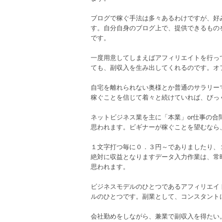
ブログで稼ぐ手法は多々あるわけですが、好
す。自分自身のブログ上で、提供できるもの
です。
一度用意してしまえばアフィリエイトを行っ
ても、副収入を生み出してくれるのです。オ
自宅を離れられない奥様とか普通のサラリーマ
稼ぐことを信じて着々と続けていれば、びっ
ネットビジネス業を主に「本業」or仕事の
思われます。ビギナーが稼ぐことを望むなら
１文字打つ毎に０．３円～でありましたり、
絶対に収益となりますデータ入力作業は、常
思われます。
ビジネスモデルのひとつであるアフィリエイ
ルのひとつです。副業として、コンスタント
会社勤めをしながら、兼業で副収入を得たい