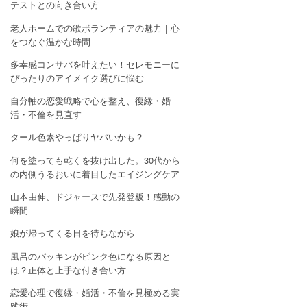
テストとの向き合い方
老人ホームでの歌ボランティアの魅力｜心
をつなぐ温かな時間
多幸感コンサバを叶えたい！セレモニーに
ぴったりのアイメイク選びに悩む
自分軸の恋愛戦略で心を整え、復縁・婚
活・不倫を見直す
タール色素やっぱりヤバいかも？
何を塗っても乾くを抜け出した。30代から
の内側うるおいに着目したエイジングケア
山本由伸、ドジャースで先発登板！感動の
瞬間
娘が帰ってくる日を待ちながら
風呂のパッキンがピンク色になる原因と
は？正体と上手な付き合い方
恋愛心理で復縁・婚活・不倫を見極める実
践術