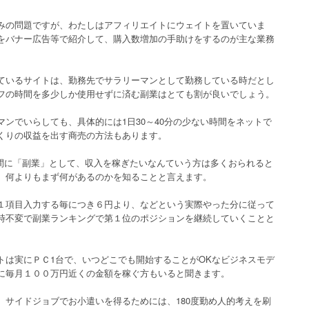
みの問題ですが、わたしはアフィリエイトにウェイトを置いていま
をバナー広告等で紹介して、購入数増加の手助けをするのが主な業務
ているサイトは、勤務先でサラリーマンとして勤務している時だとし
フの時間を多少しか使用せずに済む副業はとても割が良いでしょう。
ンでいらしても、具体的には1日30～40分の少ない時間をネットで
くりの収益を出す商売の方法もあります。
合間に「副業」として、収入を稼ぎたいなんていう方は多くおられると
、何よりもまず何があるのかを知ることと言えます。
１項目入力する毎につき６円より、などという実際やった分に従って
時不変で副業ランキングで第１位のポジションを継続していくことと
トは実にＰＣ1台で、いつどこでも開始することがOKなビジネスモデ
に毎月１００万円近くの金額を稼ぐ方もいると聞きます。
。サイドジョブでお小遣いを得るためには、180度勤め人的考えを刷