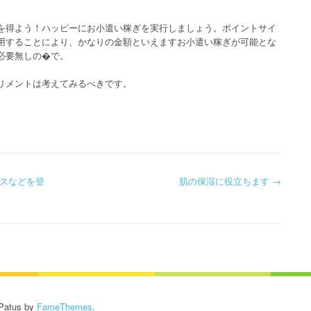
を得よう！ハッピーにお小遣い稼ぎを実行しましょう。ポイントサイ
用することにより、かなりの金額といえますお小遣い稼ぎが可能とな
必要無しの�で。
リメントは考えてみるべきです。
スなどを登
肌の保湿に役立ちます
→
atus by
FameThemes
.