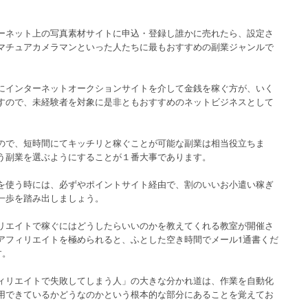
ーネット上の写真素材サイトに申込・登録し誰かに売れたら、設定さ
マチュアカメラマンといった人たちに最もおすすめの副業ジャンルで
にインターネットオークションサイトを介して金銭を稼ぐ方が、いく
すので、未経験者を対象に是非ともおすすめのネットビジネスとして
ので、短時間にてキッチリと稼ぐことが可能な副業は相当役立ちま
う副業を選ぶようにすることが１番大事であります。
を使う時には、必ずやポイントサイト経由で、割のいいお小遣い稼ぎ
一歩を踏み出しましょう。
リエイトで稼ぐにはどうしたらいいのかを教えてくれる教室が開催さ
アフィリエイトを極められると、ふとした空き時間でメール1通書くだ
す。
ィリエイトで失敗してしまう人」の大きな分かれ道は、作業を自動化
用できているかどうなのかという根本的な部分にあることを覚えてお