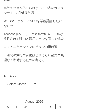
事故で代車が借りられない！中古のヴォク
シーを1ヶ月借りた話
WEBマーケターにSEOを業務委託したい
ならば
Techoss製ソーラーパネルの80Wモデルが
注目される理由と活用シーンを詳しく解説
コミュニケーションのボタンの掛け違い
二週間の旅行で荷物はどれくらい必要？無
理なく準備するための考え方
Archives
August 2026
M
T
W
T
F
S
S