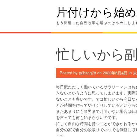
Skip
片付けから始め
to
content
もう間違った自己改革を選ぶのはやめにしま
忙しいから
Posted by
p2bscg78
on
2022年6月4日
in
未
毎日慌ただしく働いているサラリーマンはお
きないというように思ってしまいます。実際
ないことも多いです。では忙しいから今日な
とか時間を作ってやりくりしているというも
またあまりにも限界まで時間がない場合は転
を言っても何も始まらないのです。
忙しく自由な時間を持つことができかねるか
自分の家で自分の段取りでいつでも気軽に取
ます。