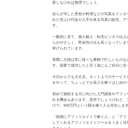
新しなければ無理でしょう。
自らが写した景色や料理などの写真をインタ
れた売上げ代金が入手出来る写真の販売。ア
す。
一般的に見て、個人輸入・転売ビジネス以上
らかやさしく、即金性の点も高くなっていま
挙げられています。
実際に主婦は常に様々な事柄で忙しいものな
す。副業で成功したと言う為にもご自分に合
今日からでも大丈夫。ネット上でのサービス
をやって、ちょっとでも収入を稼ぐはじめの
初めて挑戦する方に向けた入門講座やアフィ
れる機会もあります。意外でしょうけれど、
けで、500万円という額を稼ぐ人も存在しま
「快調にアフィリエイトで稼ぐ人」と「アフ
してくれるアフィリエイトツールをうまく活
きましょう。