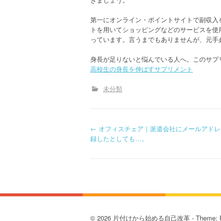
第一にオンライン・ポイントサイトで副収入
トを用いてショッピングなどのサービスを使
っています。言うまでもありませんが、元手
身長が足りないと悩んでいる人へ。このサプ
高校生の身長を伸ばすサプリメント
未分類
P
←
オフィスチェア｜派遣会社にメールアドレ
録したとしても…。
o
s
t
n
© 2026 片付けから始める自己改革 - Theme: P