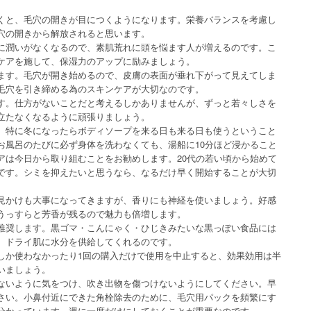
くと、毛穴の開きが目につくようになります。栄養バランスを考慮し
穴の開きから解放されると思います。
に潤いがなくなるので、素肌荒れに頭を悩ます人が増えるのです。こ
ケアを施して、保湿力のアップに励みましょう。
ます。毛穴が開き始めるので、皮膚の表面が垂れ下がって見えてしま
毛穴を引き締める為のスキンケアが大切なのです。
す。仕方がないことだと考えるしかありませんが、ずっと若々しさを
立たなくなるように頑張りましょう。
、特に冬になったらボディソープを来る日も来る日も使うということ
お風呂のたびに必ず身体を洗わなくても、湯船に10分ほど浸かること
アは今日から取り組むことをお勧めします。20代の若い頃から始めて
です。シミを抑えたいと思うなら、なるだけ早く開始することが大切
見かけも大事になってきますが、香りにも神経を使いましょう。好感
うっすらと芳香が残るので魅力も倍増します。
推奨します。黒ゴマ・こんにゃく・ひじきみたいな黒っぽい食品には
、ドライ肌に水分を供給してくれるのです。
しか使わなかったり1回の購入だけで使用を中止すると、効果効用は半
いましょう。
ないように気をつけ、吹き出物を傷つけないようにしてください。早
さい。小鼻付近にできた角栓除去のために、毛穴用パックを頻繁にす
分かっています。週に一度だけにしておくことが重要なのです。