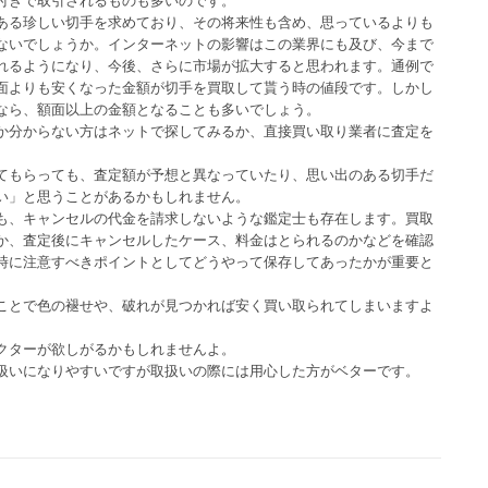
ある珍しい切手を求めており、その将来性も含め、思っているよりも
ないでしょうか。インターネットの影響はこの業界にも及び、今まで
れるようになり、今後、さらに市場が拡大すると思われます。通例で
面よりも安くなった金額が切手を買取して貰う時の値段です。しかし
なら、額面以上の金額となることも多いでしょう。
か分からない方はネットで探してみるか、直接買い取り業者に査定を
てもらっても、査定額が予想と異なっていたり、思い出のある切手だ
い」と思うことがあるかもしれません。
も、キャンセルの代金を請求しないような鑑定士も存在します。買取
か、査定後にキャンセルしたケース、料金はとられるのかなどを確認
時に注意すべきポイントとしてどうやって保存してあったかが重要と
ことで色の褪せや、破れが見つかれば安く買い取られてしまいますよ
クターが欲しがるかもしれませんよ。
扱いになりやすいですが取扱いの際には用心した方がベターです。