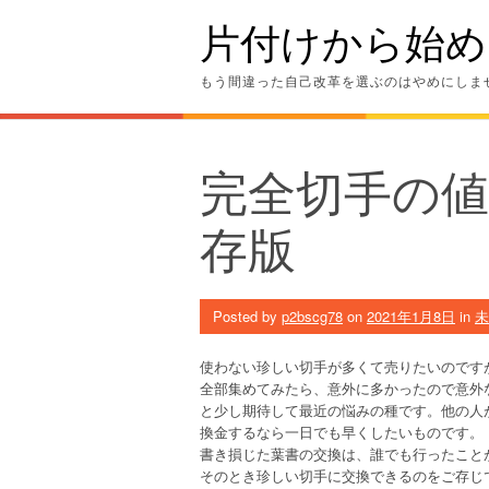
Skip
片付けから始め
to
content
もう間違った自己改革を選ぶのはやめにしま
完全切手の
存版
Posted by
p2bscg78
on
2021年1月8日
in
未
使わない珍しい切手が多くて売りたいのです
全部集めてみたら、意外に多かったので意外
と少し期待して最近の悩みの種です。他の人
換金するなら一日でも早くしたいものです。
書き損じた葉書の交換は、誰でも行ったこと
そのとき珍しい切手に交換できるのをご存じ