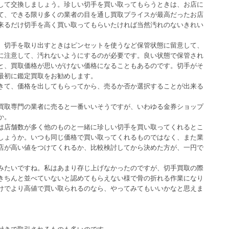
して交換しましょう。珍しい切手を買い取ってもらうときは、お店に
て、できる限り多くの業者の目を通し買取プライスが最高だったお店
来るだけ切手を高く買い取ってもらいたければ当然汚れのないきれい
。
、切手を取り出すときはピンセットを使うなど保管状態に留意して、
に注意して、汚れないようにするのが必要です。良い状態で保管され
と、買取価格が思いがけない価格になることもあるのです。切手がそ
最初に鑑定買取をお勧めします。
きて、価格を出してもらってから、売るか否か選択することが出来る
買取専門の業者に売ると一番いいそうですが、いわゆる金券ショップ
か。
は店舗数が多く他のものと一緒に珍しい切手を買い取ってくれるとこ
しょうか。いつも同じ価格で買い取ってくれるものではなく、また業
店が高い値をつけてくれるか、比較検討してから決めた方が、一円で
みたいですね。私はあまり存じ上げなかったのですが、切手買取の際
きちんと並べていないと認めてもらえない様で骨の折れる作業になり
けでより高値で買い取られるのなら、やってみてもいいかなと思えま
付きで取引されるものも多いのです。