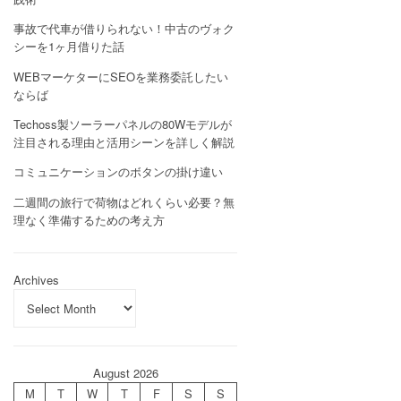
事故で代車が借りられない！中古のヴォク
シーを1ヶ月借りた話
WEBマーケターにSEOを業務委託したい
ならば
Techoss製ソーラーパネルの80Wモデルが
注目される理由と活用シーンを詳しく解説
コミュニケーションのボタンの掛け違い
二週間の旅行で荷物はどれくらい必要？無
理なく準備するための考え方
Archives
August 2026
M
T
W
T
F
S
S