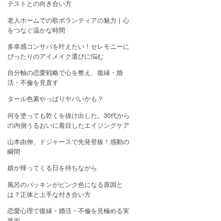
テストとの向き合い方
老人ホームでの歌ボランティアの魅力｜心
をつなぐ温かな時間
多幸感コンサバを叶えたい！セレモニーに
ぴったりのアイメイク選びに悩む
自分軸の恋愛戦略で心を整え、復縁・婚
活・不倫を見直す
タール色素やっぱりヤバいかも？
何を塗っても乾くを抜け出した。30代から
の内側うるおいに着目したエイジングケア
山本由伸、ドジャースで先発登板！感動の
瞬間
娘が帰ってくる日を待ちながら
風呂のパッキンがピンク色になる原因と
は？正体と上手な付き合い方
恋愛心理で復縁・婚活・不倫を見極める実
践術