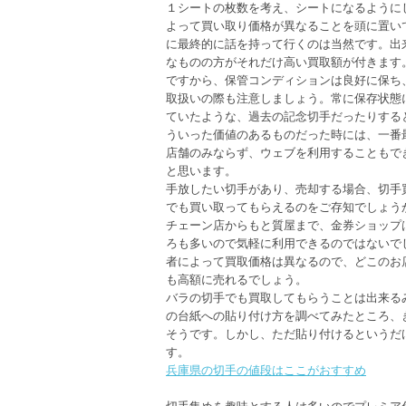
１シートの枚数を考え、シートになるように
よって買い取り価格が異なることを頭に置い
に最終的に話を持って行くのは当然です。出
なものの方がそれだけ高い買取額が付きます
ですから、保管コンディションは良好に保ち
取扱いの際も注意しましょう。常に保存状態
ていたような、過去の記念切手だったりする
ういった価値のあるものだった時には、一番
店舗のみならず、ウェブを利用することもで
と思います。
手放したい切手があり、売却する場合、切手
でも買い取ってもらえるのをご存知でしょう
チェーン店からもと質屋まで、金券ショップ
ろも多いので気軽に利用できるのではないで
者によって買取価格は異なるので、どこのお
も高額に売れるでしょう。
バラの切手でも買取してもらうことは出来る
の台紙への貼り付け方を調べてみたところ、
そうです。しかし、ただ貼り付けるというだ
す。
兵庫県の切手の値段はここがおすすめ
切手集めを趣味とする人は多いのでプレミア