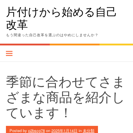
Skip
片付けから始める自己
to
content
改革
もう間違った自己改革を選ぶのはやめにしませんか？
季節に合わせてさま
ざまな商品を紹介し
ています！
Posted by
p2bscg78
on
2025年1月14日
in
未分類