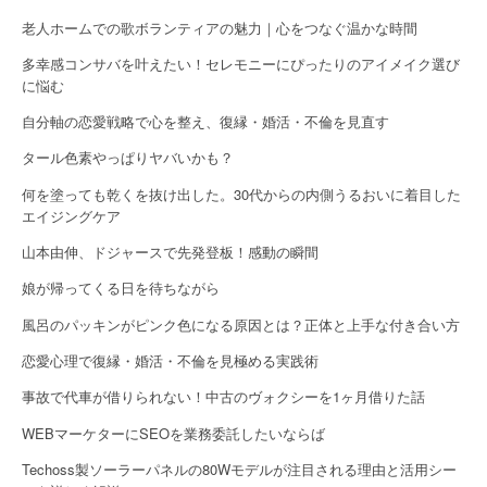
n
老人ホームでの歌ボランティアの魅力｜心をつなぐ温かな時間
多幸感コンサバを叶えたい！セレモニーにぴったりのアイメイク選び
に悩む
自分軸の恋愛戦略で心を整え、復縁・婚活・不倫を見直す
タール色素やっぱりヤバいかも？
何を塗っても乾くを抜け出した。30代からの内側うるおいに着目した
エイジングケア
山本由伸、ドジャースで先発登板！感動の瞬間
娘が帰ってくる日を待ちながら
風呂のパッキンがピンク色になる原因とは？正体と上手な付き合い方
恋愛心理で復縁・婚活・不倫を見極める実践術
事故で代車が借りられない！中古のヴォクシーを1ヶ月借りた話
WEBマーケターにSEOを業務委託したいならば
Techoss製ソーラーパネルの80Wモデルが注目される理由と活用シー