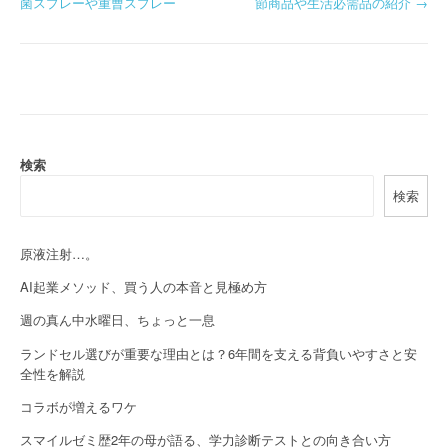
菌スプレーや重曹スプレー
節商品や生活必需品の紹介
→
o
s
t
n
a
検索
検索
v
i
原液注射…。
g
AI起業メソッド、買う人の本音と見極め方
a
週の真ん中水曜日、ちょっと一息
t
ランドセル選びが重要な理由とは？6年間を支える背負いやすさと安
全性を解説
i
コラボが増えるワケ
o
スマイルゼミ歴2年の母が語る、学力診断テストとの向き合い方