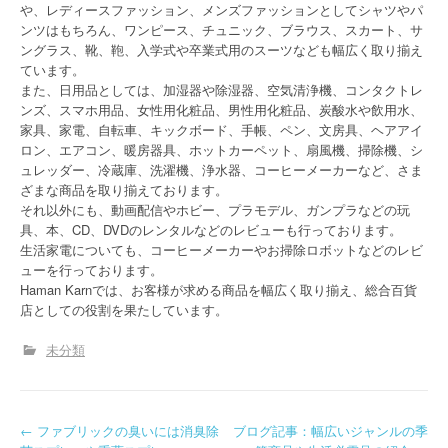
や、レディースファッション、メンズファッションとしてシャツやパ
ンツはもちろん、ワンピース、チュニック、ブラウス、スカート、サ
ングラス、靴、鞄、入学式や卒業式用のスーツなども幅広く取り揃え
ています。
また、日用品としては、加湿器や除湿器、空気清浄機、コンタクトレ
ンズ、スマホ用品、女性用化粧品、男性用化粧品、炭酸水や飲用水、
家具、家電、自転車、キックボード、手帳、ペン、文房具、ヘアアイ
ロン、エアコン、暖房器具、ホットカーペット、扇風機、掃除機、シ
ュレッダー、冷蔵庫、洗濯機、浄水器、コーヒーメーカーなど、さま
ざまな商品を取り揃えております。
それ以外にも、動画配信やホビー、プラモデル、ガンプラなどの玩
具、本、CD、DVDのレンタルなどのレビューも行っております。
生活家電についても、コーヒーメーカーやお掃除ロボットなどのレビ
ューを行っております。
Haman Karnでは、お客様が求める商品を幅広く取り揃え、総合百貨
店としての役割を果たしています。
未分類
P
←
ファブリックの臭いには消臭除
ブログ記事：幅広いジャンルの季