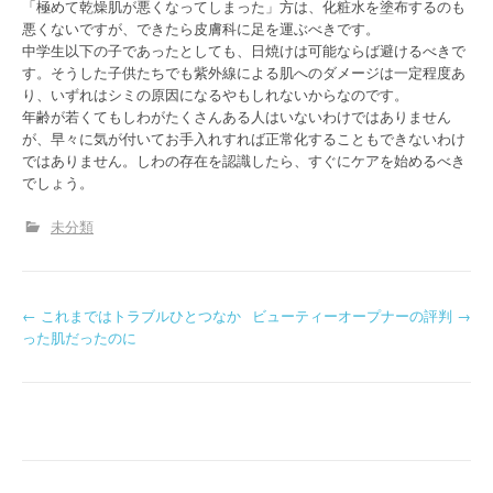
「極めて乾燥肌が悪くなってしまった」方は、化粧水を塗布するのも
悪くないですが、できたら皮膚科に足を運ぶべきです。
中学生以下の子であったとしても、日焼けは可能ならば避けるべきで
す。そうした子供たちでも紫外線による肌へのダメージは一定程度あ
り、いずれはシミの原因になるやもしれないからなのです。
年齢が若くてもしわがたくさんある人はいないわけではありません
が、早々に気が付いてお手入れすれば正常化することもできないわけ
ではありません。しわの存在を認識したら、すぐにケアを始めるべき
でしょう。
未分類
P
←
これまではトラブルひとつなか
ビューティーオープナーの評判
→
った肌だったのに
o
s
t
n