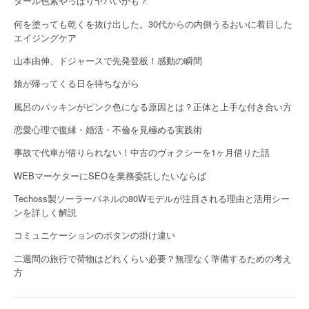
タール色素やっぱりヤバいかも？
何を塗っても乾くを抜け出した。30代からの内側うるおいに着目した
エイジングケア
山本由伸、ドジャースで先発登板！感動の瞬間
娘が帰ってくる日を待ちながら
風呂のパッキンがピンク色になる原因とは？正体と上手な付き合い方
恋愛心理で復縁・婚活・不倫を見極める実践術
事故で代車が借りられない！中古のヴォクシーを1ヶ月借りた話
WEBマーケターにSEOを業務委託したいならば
Techoss製ソーラーパネルの80Wモデルが注目される理由と活用シー
ンを詳しく解説
コミュニケーションのボタンの掛け違い
二週間の旅行で荷物はどれくらい必要？無理なく準備するための考え
方