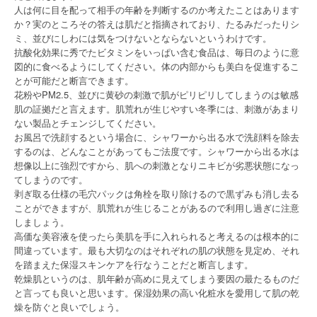
人は何に目を配って相手の年齢を判断するのか考えたことはあります
か？実のところその答えは肌だと指摘されており、たるみだったりシ
ミ、並びにしわには気をつけないとならないというわけです。
抗酸化効果に秀でたビタミンをいっぱい含む食品は、毎日のように意
図的に食べるようにしてください。体の内部からも美白を促進するこ
とが可能だと断言できます。
花粉やPM2.5、並びに黄砂の刺激で肌がピリピリしてしまうのは敏感
肌の証拠だと言えます。肌荒れが生じやすい冬季には、刺激があまり
ない製品とチェンジしてください。
お風呂で洗顔するという場合に、シャワーから出る水で洗顔料を除去
するのは、どんなことがあってもご法度です。シャワーから出る水は
想像以上に強烈ですから、肌への刺激となりニキビが劣悪状態になっ
てしまうのです。
剥ぎ取る仕様の毛穴パックは角栓を取り除けるので黒ずみも消し去る
ことができますが、肌荒れが生じることがあるので利用し過ぎに注意
しましょう。
高価な美容液を使ったら美肌を手に入れられると考えるのは根本的に
間違っています。最も大切なのはそれぞれの肌の状態を見定め、それ
を踏まえた保湿スキンケアを行なうことだと断言します。
乾燥肌というのは、肌年齢が高めに見えてしまう要因の最たるものだ
と言っても良いと思います。保湿効果の高い化粧水を愛用して肌の乾
燥を防ぐと良いでしょう。