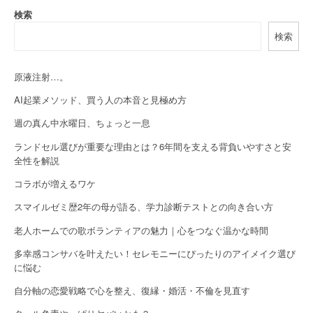
a
検索
検索
v
i
原液注射…。
g
AI起業メソッド、買う人の本音と見極め方
a
週の真ん中水曜日、ちょっと一息
t
ランドセル選びが重要な理由とは？6年間を支える背負いやすさと安
全性を解説
i
コラボが増えるワケ
o
スマイルゼミ歴2年の母が語る、学力診断テストとの向き合い方
n
老人ホームでの歌ボランティアの魅力｜心をつなぐ温かな時間
多幸感コンサバを叶えたい！セレモニーにぴったりのアイメイク選び
に悩む
自分軸の恋愛戦略で心を整え、復縁・婚活・不倫を見直す