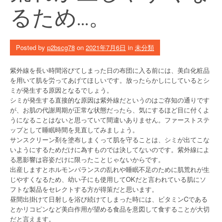
るため…。
Posted by
p2bscg78
on
2021年7月6日
in
未分類
紫外線を長い時間浴びてしまった日の布団に入る前には、美白化粧品
を用いて肌を労ってあげてほしいです。放ったらかしにしているとシ
ミが発生する原因となるでしょう。
シミが発生する直接的な原因は紫外線だというのはご存知の通りです
が、お肌の代謝周期が正常な状態だったら、気にするほど目に付くよ
うになることはないと思っていて間違いありません。ファーストステ
ップとして睡眠時間を見直してみましょう。
サンスクリーン剤を塗布しまくって肌を守ることは、シミが出てこな
いようにするためだけに為すものでは決してないのです。紫外線によ
る悪影響は容姿だけに限ったことじゃないからです。
出産しますとホルモンバランスの乱れや睡眠不足のために肌荒れが生
じやすくなるため、幼い子にも使用してOKだと言われている肌にソ
フトな製品をセレクトする方が得策だと思います。
昼間出掛けて日射しを浴び続けてしまった時には、ビタミンCである
とかリコピンなど美白作用が望める食品を意図して食することが大切
だと言えます。