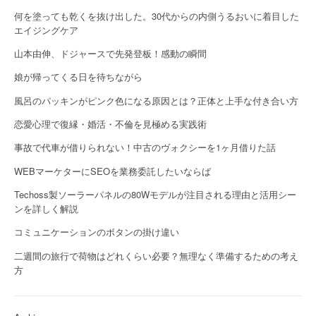
何を塗っても乾くを抜け出した。30代からの内側うるおいに着目した
エイジングケア
山本由伸、ドジャースで先発登板！感動の瞬間
娘が帰ってくる日を待ちながら
風呂のパッキンがピンク色になる原因とは？正体と上手な付き合い方
恋愛心理で復縁・婚活・不倫を見極める実践術
事故で代車が借りられない！中古のヴォクシーを1ヶ月借りた話
WEBマーケターにSEOを業務委託したいならば
Techoss製ソーラーパネルの80Wモデルが注目される理由と活用シー
ンを詳しく解説
コミュニケーションのボタンの掛け違い
二週間の旅行で荷物はどれくらい必要？無理なく準備するための考え
方