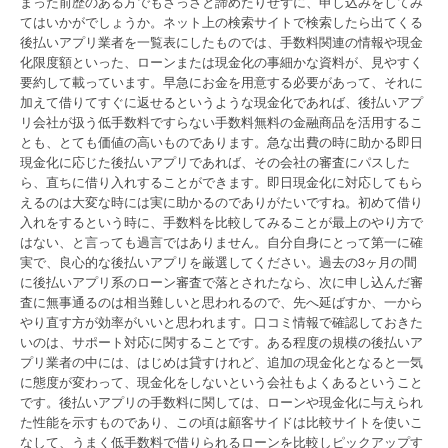
まった前歴のある方でもさっさと諦めたりせずに、申し込みをしてみ
てはいかがでしょうか。ネット上の検索サイトで検索したら出てくる
後払いアプリ業者を一覧表にしたものでは、手数料関連の情報や現金
化限度額といった、ローンまたは現金化の事細かな資料が、見やすく
要約して載っています。早急にお金を用意する必要があって、それに
加えて借りてすぐに返せるというような現金化であれば、後払いアプ
リ会社が扱う低手数料ですらない手数料無料の金融商品を活用するこ
とも、とても価値の高いものであります。急な出費の時に助かる即日
現金化に応じた後払いアプリであれば、その会社の審査にパスした
ら、直ちに借り入れすることができます。即日現金化に対応してもら
えるのは大変な時には実に助かるのでありがたいですね。初めて借り
入れをするという時に、手数料を比較してみることが最上のやり方で
はない、と言っても過言ではありません。自分自身にとって第一に確
実で、良心的な後払いアプリを厳選してください。過去の3ヶ月の間
に後払いアプリ系のローン審査で落とされたなら、次に申し込んだ審
査に無事通るのは相当難しいと思われるので、先へ延ばすか、一から
やり直す方が効率がいいと思われます。口コミ情報で確認しておきた
いのは、サポート対応に関することです。ある程度の規模の後払いア
プリ業者の中には、はじめは貸すけれど、追加の現金化となると一気
に態度が変わって、現金化をしないという会社もよくあるということ
です。後払いアプリの手数料に関しては、ローンや現金化に与えられ
た性能を示すものであり、この頃は顧客サイドは比較サイトを使いこ
なして、うまく低手数料で借りられるローンを比較しピックアップす