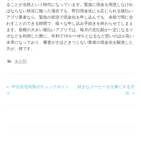
ることが当然という時代になっています。緊急に現金を用意しなけれ
ばならない状況に陥った場合でも、即日現金化にも応じられる後払い
アプリ業者なら、緊急の状況で現金化を申し込んでも、余裕で間に合
わすことのできる時間で、様々な申し込み手続きを終わらせてしまえ
ます。規模の大きい後払いアプリでは、毎月の支払額が一定になるリ
ボなどを利用した際に、年利で15％〜18％となるなど思いのほか高い
水準になっており、審査がさほどきつくない業者の現金化を駆使した
方が、得です。
未分類
P
←
中古住宅内覧のチェックポイン
好きなコーヒーを仕事にする方
ト
法
→
o
s
t
n