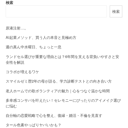
a
検索
検索
v
i
原液注射…。
g
AI起業メソッド、買う人の本音と見極め方
a
週の真ん中水曜日、ちょっと一息
t
ランドセル選びが重要な理由とは？6年間を支える背負いやすさと安
全性を解説
i
コラボが増えるワケ
o
スマイルゼミ歴2年の母が語る、学力診断テストとの向き合い方
n
老人ホームでの歌ボランティアの魅力｜心をつなぐ温かな時間
多幸感コンサバを叶えたい！セレモニーにぴったりのアイメイク選び
に悩む
自分軸の恋愛戦略で心を整え、復縁・婚活・不倫を見直す
タール色素やっぱりヤバいかも？