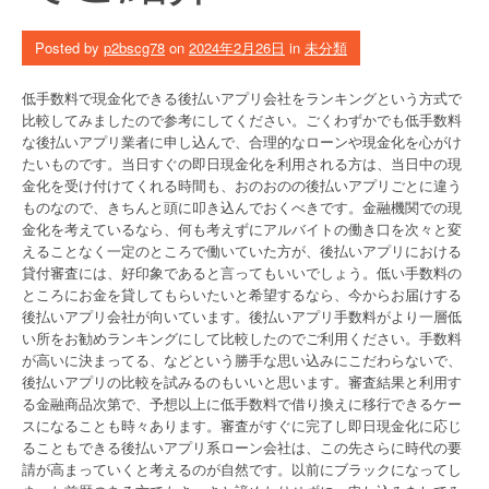
Posted by
p2bscg78
on
2024年2月26日
in
未分類
低手数料で現金化できる後払いアプリ会社をランキングという方式で
比較してみましたので参考にしてください。ごくわずかでも低手数料
な後払いアプリ業者に申し込んで、合理的なローンや現金化を心がけ
たいものです。当日すぐの即日現金化を利用される方は、当日中の現
金化を受け付けてくれる時間も、おのおのの後払いアプリごとに違う
ものなので、きちんと頭に叩き込んでおくべきです。金融機関での現
金化を考えているなら、何も考えずにアルバイトの働き口を次々と変
えることなく一定のところで働いていた方が、後払いアプリにおける
貸付審査には、好印象であると言ってもいいでしょう。低い手数料の
ところにお金を貸してもらいたいと希望するなら、今からお届けする
後払いアプリ会社が向いています。後払いアプリ手数料がより一層低
い所をお勧めランキングにして比較したのでご利用ください。手数料
が高いに決まってる、などという勝手な思い込みにこだわらないで、
後払いアプリの比較を試みるのもいいと思います。審査結果と利用す
る金融商品次第で、予想以上に低手数料で借り換えに移行できるケー
スになることも時々あります。審査がすぐに完了し即日現金化に応じ
ることもできる後払いアプリ系ローン会社は、この先さらに時代の要
請が高まっていくと考えるのが自然です。以前にブラックになってし