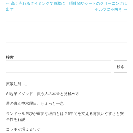
P
←
高く売れるタイミングで買取に
嘔吐物やシートのクリーニングは
出す
セルフに不向き
→
o
s
t
n
a
検索
検索
v
i
原液注射…。
g
AI起業メソッド、買う人の本音と見極め方
a
週の真ん中水曜日、ちょっと一息
t
ランドセル選びが重要な理由とは？6年間を支える背負いやすさと安
全性を解説
i
コラボが増えるワケ