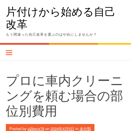
Skip
片付けから始める自己
to
content
改革
もう間違った自己改革を選ぶのはやめにしませんか？
プロに車内クリーニ
ングを頼む場合の部
位別費用
Posted by
p2bscg78
on
2024年4月5日
in
未分類