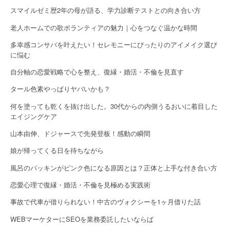
o
スマイルゼミ歴2年の母が語る、学力診断テストとの向き合い方
n
老人ホームでの歌ボランティアの魅力｜心をつなぐ温かな時間
多幸感コンサバを叶えたい！セレモニーにぴったりのアイメイク選び
に悩む
自分軸の恋愛戦略で心を整え、復縁・婚活・不倫を見直す
タール色素やっぱりヤバいかも？
何を塗っても乾くを抜け出した。30代からの内側うるおいに着目した
エイジングケア
山本由伸、ドジャースで先発登板！感動の瞬間
娘が帰ってくる日を待ちながら
風呂のパッキンがピンク色になる原因とは？正体と上手な付き合い方
恋愛心理で復縁・婚活・不倫を見極める実践術
事故で代車が借りられない！中古のヴォクシーを1ヶ月借りた話
WEBマーケターにSEOを業務委託したいならば