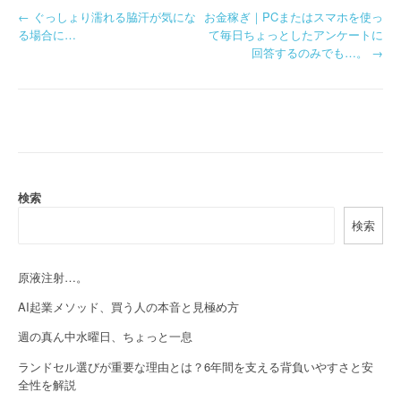
P
←
ぐっしょり濡れる脇汗が気にな
お金稼ぎ｜PCまたはスマホを使っ
る場合に…
て毎日ちょっとしたアンケートに
o
回答するのみでも…。
→
s
t
n
a
検索
v
検索
i
g
原液注射…。
a
AI起業メソッド、買う人の本音と見極め方
週の真ん中水曜日、ちょっと一息
t
ランドセル選びが重要な理由とは？6年間を支える背負いやすさと安
i
全性を解説