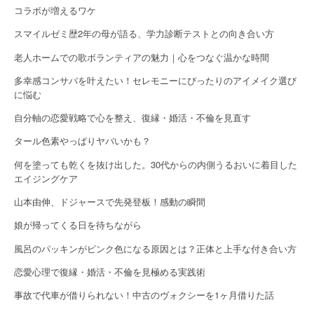
o
コラボが増えるワケ
n
スマイルゼミ歴2年の母が語る、学力診断テストとの向き合い方
老人ホームでの歌ボランティアの魅力｜心をつなぐ温かな時間
多幸感コンサバを叶えたい！セレモニーにぴったりのアイメイク選び
に悩む
自分軸の恋愛戦略で心を整え、復縁・婚活・不倫を見直す
タール色素やっぱりヤバいかも？
何を塗っても乾くを抜け出した。30代からの内側うるおいに着目した
エイジングケア
山本由伸、ドジャースで先発登板！感動の瞬間
娘が帰ってくる日を待ちながら
風呂のパッキンがピンク色になる原因とは？正体と上手な付き合い方
恋愛心理で復縁・婚活・不倫を見極める実践術
事故で代車が借りられない！中古のヴォクシーを1ヶ月借りた話