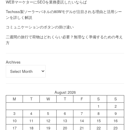
WEBマーケターにSEOを業務委託したいならば
Techoss製ソーラーパネルの80Wモデルが注目される理由と活用シー
ンを詳しく解説
コミュニケーションのボタンの掛け違い
二週間の旅行で荷物はどれくらい必要？無理なく準備するための考え
方
Archives
August 2026
M
T
W
T
F
S
S
1
2
3
4
5
6
7
8
9
10
11
12
13
14
15
16
17
18
19
20
21
22
23