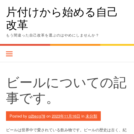
Skip
片付けから始める自己
to
content
改革
もう間違った自己改革を選ぶのはやめにしませんか？
ビールについての記
事です。
Posted by
p2bscg78
on
2023年11月16日
in
未分類
ビールは世界中で愛されている飲み物です。ビールの歴史は古く、紀