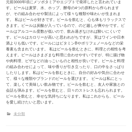
元前3000年頃にメソポタミアやエジプトで発祥したと言われていま
す。ビールは麦芽、水、ホップ、酵母の4つの原料から作られます
が、その組み合わせや製法によって様々な種類や味わいが生まれま
す。 私はビールが好きです。ビールを飲むと、心も体もリラックスで
きます。ビールは炭酸が入っているので、のど越しが爽やかです。ビ
ールはアルコール度数が低いので、飲み過ぎなければ酔いにくいで
す。ビールはカロリーが高いと思われがちですが、実はワインや日本
酒よりも低いです。ビールにはビタミンBやポリフェノールなどの栄
養素も含まれています。 私はビールを飲むときに、料理との相性を考
えます。ビールはさまざまな料理に合わせやすいですが、特に揚げ物
や肉料理、ピザなどの油っこいものと相性が良いです。ビールと料理
の組み合わせによって、味や香りが引き立ったり、口の中をさっぱり
したりします。私はビールを飲むときに、自分の好みや気分に合わせ
て、様々な種類やブランドのビールを選びます。 ビールは私にとっ
て、楽しくて美味しい飲み物です。ビールを飲むと、友人や家族との
会話も弾みます。ビールを飲むと、日々のストレスも忘れられます。
ビールを飲むと、幸せな気持ちになります。私はこれからも、ビール
を愛し続けたいと思います。
未分類