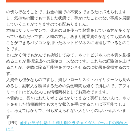
の傍ら行なうことで、お金の面での不安をできるだけ抑えられます
し、気持ちの面でも一貫した状態で、手がけたことのない事業を展開
していくことができますので心配ありません。
本職はサラリーマンで、休みの日を使って起業をしている方が多くな
っているみたいです。大概の方は、あまり開業資金がなくても始める
ことができるパソコンを用いたネットビジネスに邁進しているとのこ
とです。
とにかく何でもかんでも挑戦してみて、ネットビジネスの本質を見極
めることが目標達成への最短コースなのです。これらの経験値を上げ
ることが、失敗に陥る可能性をダウンさせるのに効果を発揮するので
す。
入資金も僅かなものですし、嬉しいローリスク・ハイリターンも見込
めるし、副収入を獲得するための労働時間も短くて済むので、アフィ
リエイトはどんな人にも情報商材としてお薦めできます。
本質的に、長きにわたり考えるばかりでまるで実行しない人は、ネッ
トを介した情報商材でも大きな収入を手にすることは不可能でしょ
う。考えてばかりで、何も変えられない人というのはいっぱいいま
す。
【PR】
萎えた息子に活！！精力剤クラチャイダムゴールドの効果と
は？