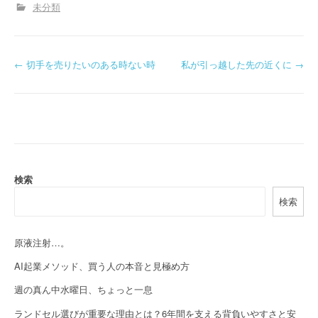
未分類
P
←
切手を売りたいのある時ない時
私が引っ越した先の近くに
→
o
s
t
n
検索
a
検索
v
i
原液注射…。
AI起業メソッド、買う人の本音と見極め方
g
週の真ん中水曜日、ちょっと一息
a
ランドセル選びが重要な理由とは？6年間を支える背負いやすさと安