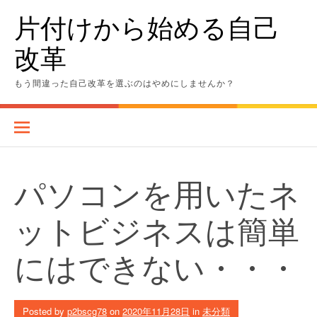
Skip
片付けから始める自己
to
content
改革
もう間違った自己改革を選ぶのはやめにしませんか？
パソコンを用いたネ
ットビジネスは簡単
にはできない・・・
Posted by
p2bscg78
on
2020年11月28日
in
未分類