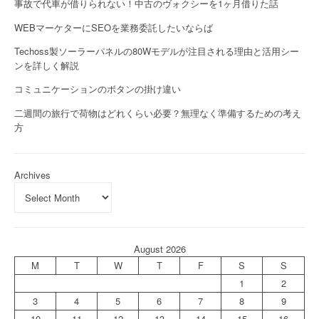
事故で代車が借りられない！中古のヴォクシーを1ヶ月借りた話
WEBマーケターにSEOを業務委託したいならば
Techoss製ソーラーパネルの80Wモデルが注目される理由と活用シー
ンを詳しく解説
コミュニケーションのボタンの掛け違い
二週間の旅行で荷物はどれくらい必要？無理なく準備するための考え
方
Archives
August 2026
M
T
W
T
F
S
S
1
2
3
4
5
6
7
8
9
10
11
12
13
14
15
16