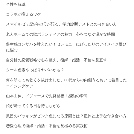
t
全性を解説
i
コラボが増えるワケ
o
スマイルゼミ歴2年の母が語る、学力診断テストとの向き合い方
n
老人ホームでの歌ボランティアの魅力｜心をつなぐ温かな時間
多幸感コンサバを叶えたい！セレモニーにぴったりのアイメイク選び
に悩む
自分軸の恋愛戦略で心を整え、復縁・婚活・不倫を見直す
タール色素やっぱりヤバいかも？
何を塗っても乾くを抜け出した。30代からの内側うるおいに着目した
エイジングケア
山本由伸、ドジャースで先発登板！感動の瞬間
娘が帰ってくる日を待ちながら
風呂のパッキンがピンク色になる原因とは？正体と上手な付き合い方
恋愛心理で復縁・婚活・不倫を見極める実践術