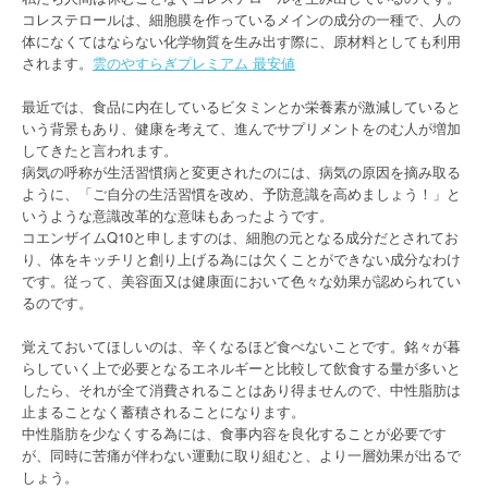
コレステロールは、細胞膜を作っているメインの成分の一種で、人の
体になくてはならない化学物質を生み出す際に、原材料としても利用
されます。
雲のやすらぎプレミアム 最安値
最近では、食品に内在しているビタミンとか栄養素が激減していると
いう背景もあり、健康を考えて、進んでサプリメントをのむ人が増加
してきたと言われます。
病気の呼称が生活習慣病と変更されたのには、病気の原因を摘み取る
ように、「ご自分の生活習慣を改め、予防意識を高めましょう！」と
いうような意識改革的な意味もあったようです。
コエンザイムQ10と申しますのは、細胞の元となる成分だとされてお
り、体をキッチリと創り上げる為には欠くことができない成分なわけ
です。従って、美容面又は健康面において色々な効果が認められてい
るのです。
覚えておいてほしいのは、辛くなるほど食べないことです。銘々が暮
らしていく上で必要となるエネルギーと比較して飲食する量が多いと
したら、それが全て消費されることはあり得ませんので、中性脂肪は
止まることなく蓄積されることになります。
中性脂肪を少なくする為には、食事内容を良化することが必要です
が、同時に苦痛が伴わない運動に取り組むと、より一層効果が出るで
しょう。