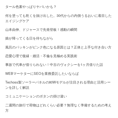
タール色素やっぱりヤバいかも？
何を塗っても乾くを抜け出した。30代からの内側うるおいに着目した
エイジングケア
山本由伸、ドジャースで先発登板！感動の瞬間
娘が帰ってくる日を待ちながら
風呂のパッキンがピンク色になる原因とは？正体と上手な付き合い方
恋愛心理で復縁・婚活・不倫を見極める実践術
事故で代車が借りられない！中古のヴォクシーを1ヶ月借りた話
WEBマーケターにSEOを業務委託したいならば
Techoss製ソーラーパネルの80Wモデルが注目される理由と活用シー
ンを詳しく解説
コミュニケーションのボタンの掛け違い
二週間の旅行で荷物はどれくらい必要？無理なく準備するための考え
方