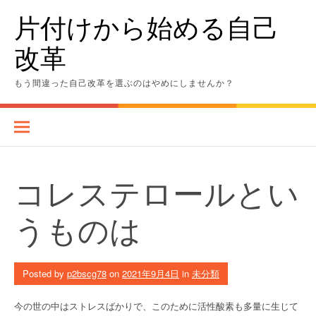
Skip
片付けから始める自己
to
content
改革
もう間違った自己改革を選ぶのはやめにしませんか？
コレステロールとい
うものは
Posted by
p2bscg78
on
2021年9月4日
in
未分類
今の世の中はストレスばかりで、このために活性酸素も多量に生じて