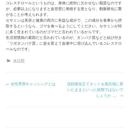
コレステロールというものは、身体に絶対に欠かせない脂質なのです
が、必要以上になりますと血管壁に堆積する形となり、動脈硬化に繋
がることが考えられます。
セサミンは美容と健康の両方に有益な成分で、この成分を食事から摂
取するというなら、ゴマを食べるようにしてください。セサミンが特
に多く含まれているのがゴマだと言われているからです。
生活習慣病の素因だと言われているのが、タンパク質などと結び付き
「リポタンパク質」に姿を変えて血液中に溶け込んでいるコレステロ
ールなのです。
未分類
P
←
女性専用キャッシングとは
洗顔後泡立てネットを風呂場に置
いたままといった状態ではないで
o
しょうか…。
→
s
t
n