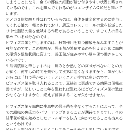
しまうことになり、全ての部位の細胞が錆び付きやすい状況に晒され
ているのです。これを阻んでくれるのがコエンザイムQ10だと聞いて
います。
オメガ３脂肪酸と呼ばれているものは、身体を健全化するのに寄与し
てくれる油の一種とされており、悪玉コレステロールの量を低減した
り中性脂肪の量を低減する作用があるということで、すごく人の目を
集めている成分なのです。
ビフィズス菌と申しますのは、殺菌作用を持つ酢酸を産み出すことが
可能なのです。この酢酸が、悪玉菌が繁殖するのを抑えるために腸内
の環境を酸性状態に変えて、善玉菌が住みやすい腸を保つ働きをして
いるのです。
生活習慣病と申しますのは、痛みとか熱などの症状が出ないことの方
が多く、何年もの時間を費やして次第に悪くなりますから、気が付い
た時には「打つ手がない！」ということが非常に多いのです。
ビフィズス菌を取り入れることで、直接的に実感できる効果は便秘改
善ですが、悲しいことに年を重ねれば重ねるほどビフィズス菌の数は
少なくなりますから、絶えず補填することが欠かせません。
ビフィズス菌が腸内に生息中の悪玉菌を少なくすることによって、全
ての組織の免疫力をパワーアップさせることが期待できますし、その
結果花粉症を始めとしたアレルギーを快方に向かわせることも出来る
というわけです。
私たち人間は休むことなくコレステロールを生み出しているのです。