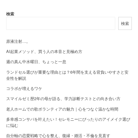
a
検索
v
検索
i
g
原液注射…。
a
AI起業メソッド、買う人の本音と見極め方
週の真ん中水曜日、ちょっと一息
t
ランドセル選びが重要な理由とは？6年間を支える背負いやすさと安
i
全性を解説
o
コラボが増えるワケ
n
スマイルゼミ歴2年の母が語る、学力診断テストとの向き合い方
老人ホームでの歌ボランティアの魅力｜心をつなぐ温かな時間
多幸感コンサバを叶えたい！セレモニーにぴったりのアイメイク選び
に悩む
自分軸の恋愛戦略で心を整え、復縁・婚活・不倫を見直す