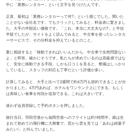
中に「業務レンタカー」という文字を見つけたんです。
正直、最初は「業務レンタカーって何?」という感じでした。聞いた
ことがない会社名です。でもクリックしてみると、料金表に驚きまし
た。大手の半額近い価格です。「これ、本当に大丈夫なの?」と半信
半疑でしたが、サイトをよく読んでみると、中古車を使ったレンタカ
ーサービスで、その分料金を抑えているとのこと。
妻に相談すると「移動できればいいんだから、中古車で全然問題ない
よ」と即答。確かにそうです。私たちが求めているのは高級感ではな
く、安全に移動できる手段。しかも口コミを見ると、整備はしっかり
しているし、スタッフの対応も丁寧だという評価が多い。
計算してみると、大手と比べて2週間で約4万円も節約できることが分
かりました。4万円あれば、ホテルをワンランク上にできる。もしく
は美味しい食事を何回か追加できる。これは大きいです。
迷わず会員登録して予約ボタンを押しました。
旅行当日。羽田空港から福岡空港へのフライトは約1時間半。娘は生
まれて初めての飛行機に大興奮で、窓から雲を見ては「あれは綿菓子
みたい!」と叫んでいました。