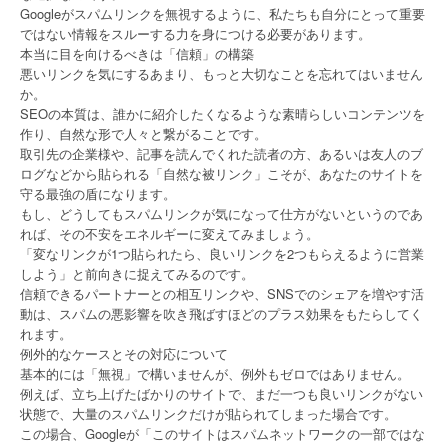
Googleがスパムリンクを無視するように、私たちも自分にとって重要
ではない情報をスルーする力を身につける必要があります。
本当に目を向けるべきは「信頼」の構築
悪いリンクを気にするあまり、もっと大切なことを忘れてはいません
か。
SEOの本質は、誰かに紹介したくなるような素晴らしいコンテンツを
作り、自然な形で人々と繋がることです。
取引先の企業様や、記事を読んでくれた読者の方、あるいは友人のブ
ログなどから貼られる「自然な被リンク」こそが、あなたのサイトを
守る最強の盾になります。
もし、どうしてもスパムリンクが気になって仕方がないというのであ
れば、その不安をエネルギーに変えてみましょう。
「変なリンクが1つ貼られたら、良いリンクを2つもらえるように営業
しよう」と前向きに捉えてみるのです。
信頼できるパートナーとの相互リンクや、SNSでのシェアを増やす活
動は、スパムの悪影響を吹き飛ばすほどのプラス効果をもたらしてく
れます。
例外的なケースとその対応について
基本的には「無視」で構いませんが、例外もゼロではありません。
例えば、立ち上げたばかりのサイトで、まだ一つも良いリンクがない
状態で、大量のスパムリンクだけが貼られてしまった場合です。
この場合、Googleが「このサイトはスパムネットワークの一部ではな