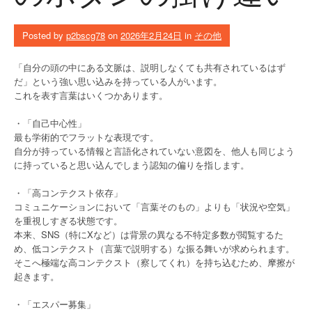
Posted by
p2bscg78
on
2026年2月24日
in
その他
「自分の頭の中にある文脈は、説明しなくても共有されているはず
だ」という強い思い込みを持っている人がいます。
これを表す言葉はいくつかあります。
・「自己中心性」
最も学術的でフラットな表現です。
自分が持っている情報と言語化されていない意図を、他人も同じよう
に持っていると思い込んでしまう認知の偏りを指します。
・「高コンテクスト依存」
コミュニケーションにおいて「言葉そのもの」よりも「状況や空気」
を重視しすぎる状態です。
本来、SNS（特にXなど）は背景の異なる不特定多数が閲覧するた
め、低コンテクスト（言葉で説明する）な振る舞いが求められます。
そこへ極端な高コンテクスト（察してくれ）を持ち込むため、摩擦が
起きます。
・「エスパー募集」