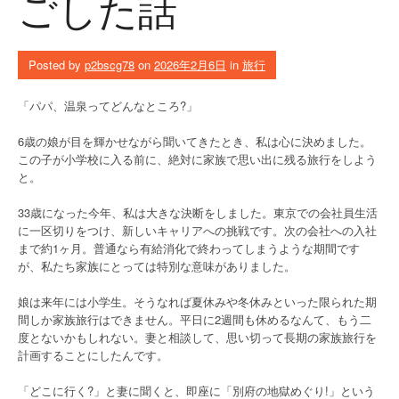
ごした話
Posted by
p2bscg78
on
2026年2月6日
in
旅行
「パパ、温泉ってどんなところ?」
6歳の娘が目を輝かせながら聞いてきたとき、私は心に決めました。
この子が小学校に入る前に、絶対に家族で思い出に残る旅行をしよう
と。
33歳になった今年、私は大きな決断をしました。東京での会社員生活
に一区切りをつけ、新しいキャリアへの挑戦です。次の会社への入社
まで約1ヶ月。普通なら有給消化で終わってしまうような期間です
が、私たち家族にとっては特別な意味がありました。
娘は来年には小学生。そうなれば夏休みや冬休みといった限られた期
間しか家族旅行はできません。平日に2週間も休めるなんて、もう二
度とないかもしれない。妻と相談して、思い切って長期の家族旅行を
計画することにしたんです。
「どこに行く?」と妻に聞くと、即座に「別府の地獄めぐり!」という