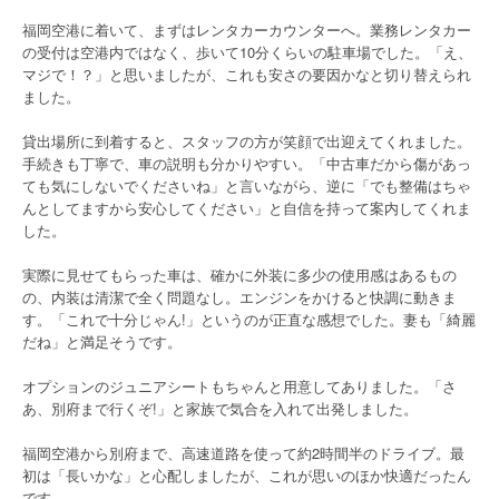
福岡空港に着いて、まずはレンタカーカウンターへ。業務レンタカー
の受付は空港内ではなく、歩いて10分くらいの駐車場でした。「え、
マジで！？」と思いましたが、これも安さの要因かなと切り替えられ
ました。
貸出場所に到着すると、スタッフの方が笑顔で出迎えてくれました。
手続きも丁寧で、車の説明も分かりやすい。「中古車だから傷があっ
ても気にしないでくださいね」と言いながら、逆に「でも整備はちゃ
んとしてますから安心してください」と自信を持って案内してくれま
した。
実際に見せてもらった車は、確かに外装に多少の使用感はあるもの
の、内装は清潔で全く問題なし。エンジンをかけると快調に動きま
す。「これで十分じゃん!」というのが正直な感想でした。妻も「綺麗
だね」と満足そうです。
オプションのジュニアシートもちゃんと用意してありました。「さ
あ、別府まで行くぞ!」と家族で気合を入れて出発しました。
福岡空港から別府まで、高速道路を使って約2時間半のドライブ。最
初は「長いかな」と心配しましたが、これが思いのほか快適だったん
です。