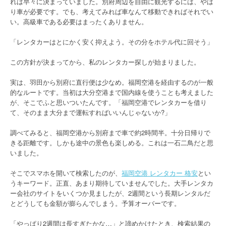
れは早々に決まっていました。別府周辺を自由に観光するには、やは
り車が必要です。でも、考えてみれば車なんて移動できればそれでい
い。高級車である必要はまったくありません。
「レンタカーはとにかく安く抑えよう。その分をホテル代に回そう」
この方針が決まってから、私のレンタカー探しが始まりました。
実は、羽田から別府に直行便は少なめ。福岡空港を経由するのが一般
的なルートです。当初は大分空港まで国内線を使うことも考えました
が、そこでふと思いついたんです。「福岡空港でレンタカーを借り
て、そのまま大分まで運転すればいいんじゃないか?」
調べてみると、福岡空港から別府まで車で約2時間半。十分日帰りで
きる距離です。しかも途中の景色も楽しめる。これは一石二鳥だと思
いました。
そこでスマホを開いて検索したのが、
福岡空港 レンタカー 格安
とい
うキーワード。正直、あまり期待していませんでした。大手レンタカ
ー会社のサイトをいくつか見ましたが、2週間という長期レンタルだ
とどうしても金額が膨らんでしまう。予算オーバーです。
「やっぱり2週間は長すぎたかな…」と諦めかけたとき、検索結果の