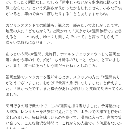
が、まったく問題なし。むしろ「新車じゃないから多少雑に扱っても
気にならない」という気楽さが良かったかもしれません。小さな子供
がいると、車内で食べこぼしたりすることもありますからね。
ガソリンスタンドでの給油も、観光の一部みたいで楽しかったです。
地元の人に「どちらから?」と聞かれて「東京から2週間旅行で」と答
えると、「いいねえ、ゆっくり楽しんでいって」と言ってもらえて、
温かい気持ちになりました。
あっという間の2週間。最終日、ホテルをチェックアウトして福岡空
港に向かう車の中で、娘が「もう帰るの?もっといたい」と言いまし
た。妻も「本当にあっという間だったね」としみじみ。
福岡空港でレンタカーを返却するとき、スタッフの方に「2週間あり
がとうございました。おかげで最高の旅行になりました」と伝えまし
た。「良かったです。また機会があればぜひ!」と笑顔で見送ってくれ
ました。
羽田行きの飛行機の中で、この2週間を振り返りました。予算配分は
大成功。レンタカーを格安に抑えたことで、ホテルでの滞在を存分に
楽しめました。毎日美味しいものを食べて、温泉に入って、家族で笑
い合って。こんな贅沢な時間は、これからの人生でそう何度もないか
もしれません。