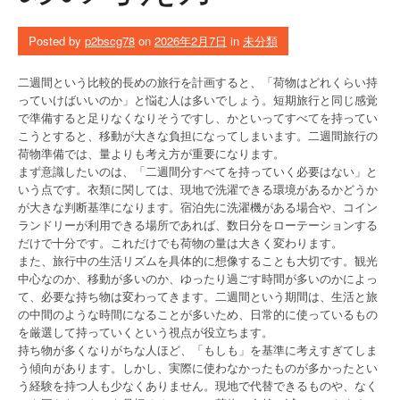
Posted by
p2bscg78
on
2026年2月7日
in
未分類
二週間という比較的長めの旅行を計画すると、「荷物はどれくらい持
っていけばいいのか」と悩む人は多いでしょう。短期旅行と同じ感覚
で準備すると足りなくなりそうですし、かといってすべてを持ってい
こうとすると、移動が大きな負担になってしまいます。二週間旅行の
荷物準備では、量よりも考え方が重要になります。
まず意識したいのは、「二週間分すべてを持っていく必要はない」と
いう点です。衣類に関しては、現地で洗濯できる環境があるかどうか
が大きな判断基準になります。宿泊先に洗濯機がある場合や、コイン
ランドリーが利用できる場所であれば、数日分をローテーションする
だけで十分です。これだけでも荷物の量は大きく変わります。
また、旅行中の生活リズムを具体的に想像することも大切です。観光
中心なのか、移動が多いのか、ゆったり過ごす時間が多いのかによっ
て、必要な持ち物は変わってきます。二週間という期間は、生活と旅
の中間のような時間になることが多いため、日常的に使っているもの
を厳選して持っていくという視点が役立ちます。
持ち物が多くなりがちな人ほど、「もしも」を基準に考えすぎてしま
う傾向があります。しかし、実際に使わなかったものが多かったとい
う経験を持つ人も少なくありません。現地で代替できるものや、なく