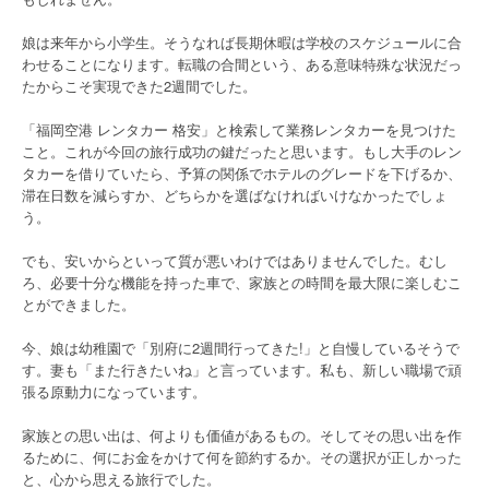
娘は来年から小学生。そうなれば長期休暇は学校のスケジュールに合
わせることになります。転職の合間という、ある意味特殊な状況だっ
たからこそ実現できた2週間でした。
「福岡空港 レンタカー 格安」と検索して業務レンタカーを見つけた
こと。これが今回の旅行成功の鍵だったと思います。もし大手のレン
タカーを借りていたら、予算の関係でホテルのグレードを下げるか、
滞在日数を減らすか、どちらかを選ばなければいけなかったでしょ
う。
でも、安いからといって質が悪いわけではありませんでした。むし
ろ、必要十分な機能を持った車で、家族との時間を最大限に楽しむこ
とができました。
今、娘は幼稚園で「別府に2週間行ってきた!」と自慢しているそうで
す。妻も「また行きたいね」と言っています。私も、新しい職場で頑
張る原動力になっています。
家族との思い出は、何よりも価値があるもの。そしてその思い出を作
るために、何にお金をかけて何を節約するか。その選択が正しかった
と、心から思える旅行でした。