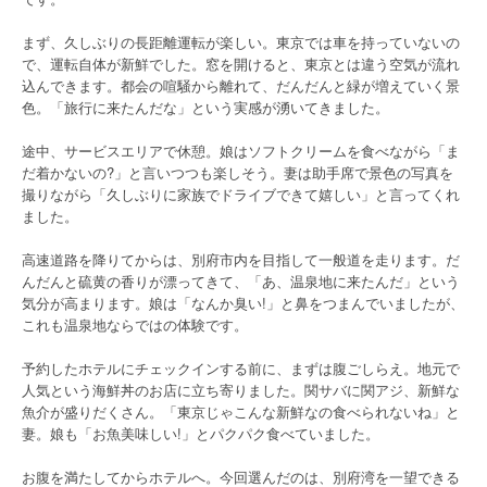
まず、久しぶりの長距離運転が楽しい。東京では車を持っていないの
で、運転自体が新鮮でした。窓を開けると、東京とは違う空気が流れ
込んできます。都会の喧騒から離れて、だんだんと緑が増えていく景
色。「旅行に来たんだな」という実感が湧いてきました。
途中、サービスエリアで休憩。娘はソフトクリームを食べながら「ま
だ着かないの?」と言いつつも楽しそう。妻は助手席で景色の写真を
撮りながら「久しぶりに家族でドライブできて嬉しい」と言ってくれ
ました。
高速道路を降りてからは、別府市内を目指して一般道を走ります。だ
んだんと硫黄の香りが漂ってきて、「あ、温泉地に来たんだ」という
気分が高まります。娘は「なんか臭い!」と鼻をつまんでいましたが、
これも温泉地ならではの体験です。
予約したホテルにチェックインする前に、まずは腹ごしらえ。地元で
人気という海鮮丼のお店に立ち寄りました。関サバに関アジ、新鮮な
魚介が盛りだくさん。「東京じゃこんな新鮮なの食べられないね」と
妻。娘も「お魚美味しい!」とパクパク食べていました。
お腹を満たしてからホテルへ。今回選んだのは、別府湾を一望できる