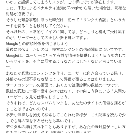
いか」と誤解してしまうリスクが、ごく稀にですが存在します。
また、手動によるペナルティ通知がGoogleから届いた場合は、明確な
対処が必要です。
そうした緊急事態に陥った時だけ、初めて「リンクの否認」というカ
ードを切ることを検討してください。
それ以外の、日常的なノイズに関しては、どっしりと構えて受け流す
のが、リーダーとしての正しい振る舞いですよ。
Googleとの信頼関係を信じましょう
最後にお伝えしたいのは、検索エンジンとの信頼関係についてです。
Googleは、ユーザーにとって有益な情報を提供しようと日々努力して
いるサイトを、不当に罰するようなことはしたくないと考えていま
す。
あなたが真摯にコンテンツを作り、ユーザーに向き合っている限り、
外部からの理不尽な攻撃によって評価が覆ることはありません。
サーチコンソールの画面は、あくまで健康診断の数値の一つです。
数値の変動に一喜一憂するのではなく、その向こう側にいる「人間の
ユーザー」を見て仕事をしましょう。
そうすれば、どんなスパムリンクも、あなたのサイトの価値を揺るが
すことはできないのです。
不安な気持ちを抱えて検索してこられた皆様が、この記事を読んで少
しでも肩の荷を下ろせたなら幸いです。
デジタルの海は荒れることもありますが、あなたの羅針盤が正しい方
向を向いていれば、必ず目的地にたどり着けます。