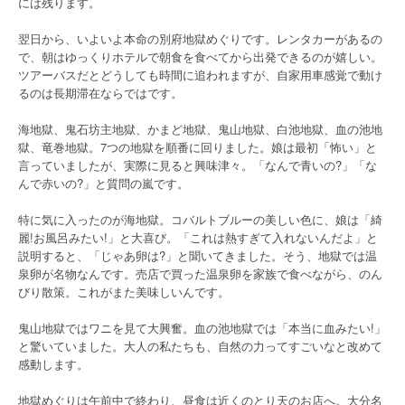
には残ります。
翌日から、いよいよ本命の別府地獄めぐりです。レンタカーがあるの
で、朝はゆっくりホテルで朝食を食べてから出発できるのが嬉しい。
ツアーバスだとどうしても時間に追われますが、自家用車感覚で動け
るのは長期滞在ならではです。
海地獄、鬼石坊主地獄、かまど地獄、鬼山地獄、白池地獄、血の池地
獄、竜巻地獄。7つの地獄を順番に回りました。娘は最初「怖い」と
言っていましたが、実際に見ると興味津々。「なんで青いの?」「な
んで赤いの?」と質問の嵐です。
特に気に入ったのが海地獄。コバルトブルーの美しい色に、娘は「綺
麗!お風呂みたい!」と大喜び。「これは熱すぎて入れないんだよ」と
説明すると、「じゃあ卵は?」と聞いてきました。そう、地獄では温
泉卵が名物なんです。売店で買った温泉卵を家族で食べながら、のん
びり散策。これがまた美味しいんです。
鬼山地獄ではワニを見て大興奮。血の池地獄では「本当に血みたい!」
と驚いていました。大人の私たちも、自然の力ってすごいなと改めて
感動します。
地獄めぐりは午前中で終わり、昼食は近くのとり天のお店へ。大分名