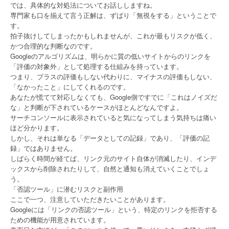
では、具体的な対処法についてお話ししますね。
専門家も口を揃えて言う正解は、ずばり「無視をする」ということで
す。
拍子抜けしてしまったかもしれませんが、これが最もリスクが低く、
かつ合理的な判断なのです。
Googleのアルゴリズムは、明らかに質の低いサイトからのリンクを
「評価の対象外」として処理する仕組みを持っています。
つまり、プラスの評価もしない代わりに、マイナスの評価もしない、
「なかったこと」にしてくれるのです。
あなたが慌てて対応しなくても、Google側ですでに「これはノイズだ
な」と判断が下されているケースがほとんどなんですよ。
サーチコンソールに表示されていると気になってしまう気持ちは痛い
ほど分かります。
しかし、それは単なる「データとしての記録」であり、「評価の記
録」ではありません。
しばらく時間が経てば、リンク元のサイト自体が消滅したり、インデ
ックスから削除されたりして、自然と通知も消えていくことでしょ
う。
「否認ツール」に潜むリスクと副作用
ここで一つ、注意していただきたいことがあります。
Googleには「リンクの否認ツール」という、特定のリンクを拒否する
ための機能が用意されています。