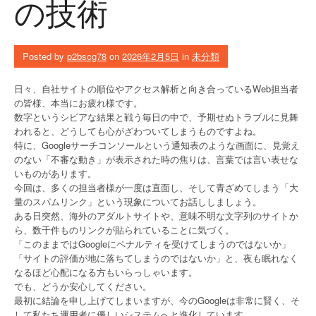
の技術
Posted by
p2bscg78
on
2026年2月5日
in
未分類
日々、自社サイトの順位やアクセス解析と向き合っているWeb担当者
の皆様、本当にお疲れ様です。
数字というシビアな結果と戦う毎日の中で、予期せぬトラブルに見舞
われると、どうしても心がざわついてしまうものですよね。
特に、Googleサーチコンソールという通知表のような画面に、見覚え
のない「不審な動き」が表示された時の焦りは、言葉では言い表せな
いものがあります。
今回は、多くの担当者様が一度は直面し、そして青ざめてしまう「大
量のスパムリンク」という現象についてお話ししましょう。
ある日突然、海外のアダルトサイトや、意味不明な文字列のサイトか
ら、数千件ものリンクが貼られていることに気づく。
「このままではGoogleにペナルティを受けてしまうのではないか」
「サイトの評価が地に落ちてしまうのではないか」と、夜も眠れなく
なるほど心配になる方もいらっしゃいます。
でも、どうか安心してください。
最初に結論を申し上げてしまいますが、今のGoogleは非常に賢く、そ
して私たち運用者に優しいシステムへと進化しています。