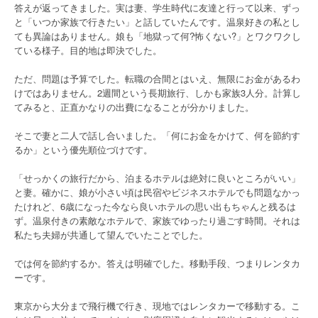
答えが返ってきました。実は妻、学生時代に友達と行って以来、ずっ
と「いつか家族で行きたい」と話していたんです。温泉好きの私とし
ても異論はありません。娘も「地獄って何?怖くない?」とワクワクし
ている様子。目的地は即決でした。
ただ、問題は予算でした。転職の合間とはいえ、無限にお金があるわ
けではありません。2週間という長期旅行、しかも家族3人分。計算し
てみると、正直かなりの出費になることが分かりました。
そこで妻と二人で話し合いました。「何にお金をかけて、何を節約す
るか」という優先順位づけです。
「せっかくの旅行だから、泊まるホテルは絶対に良いところがいい」
と妻。確かに、娘が小さい頃は民宿やビジネスホテルでも問題なかっ
たけれど、6歳になった今なら良いホテルの思い出もちゃんと残るは
ず。温泉付きの素敵なホテルで、家族でゆったり過ごす時間。それは
私たち夫婦が共通して望んでいたことでした。
では何を節約するか。答えは明確でした。移動手段、つまりレンタカ
ーです。
東京から大分まで飛行機で行き、現地ではレンタカーで移動する。こ