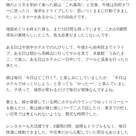
物のとり天を初めて食べた娘は「これ最高!」と完食。午後は別府タワ
ーに登ったり、海岸をドライブしたり、思いつくままに行動できまし
た。レンタカーがあるからこその自由さです。
地獄めぐりを終えた後も、まだ12日間も残っています。これが2週間
滞在の素晴らしいところ。焦る必要がまったくないんです。
ある日は午前中ホテルでのんびりして、午後から由布院までドライ
ブ。ある日は朝から高崎山に行ってサルを見て、水族館「うみたま
ご」で遊ぶ。ある日はホテルに一日中いて、プールと温泉を行ったり
来たり。
娘は毎日「今日はどこ行く?」と楽しみにしていましたが、「今日は
ホテルでゆっくりしよう」と言っても「やったー!」と喜んでいまし
た。子供って、場所が変わるだけで毎日が冒険なんですよね。
妻とも、娘が昼寝している間にホテルのラウンジでゆっくりコーヒー
を飲んだり、夜は娘が寝た後にバーで二人で話したり。東京での忙し
い日常では考えられないような、贅沢な時間でした。
レンタカーも大活躍です。2週間の間、故障もトラブルもなく、毎日
快適に移動できました。中古車だから心配していた部分もありました