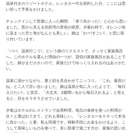
温泉付きのリゾートホテル。レンタカー代を節約した分、ここには思
い切って予算をかけました。
チェックインして部屋に入った瞬間、「来て良かった!」と心から思い
ました。窓から見える別府湾の景色が絶景。夕暮れ時で、オレンジ色
に染まった空と海がなんとも美しい。娘は「わー!すごい!」と窓に張
り付いています。
「パパ、温泉行こう!」という娘のリクエストで、さっそく家族風呂
へ。このホテルを選んだ理由の一つが、貸切の家族風呂があることで
した。娘がまだ小さいので、家族だけでゆっくり入れるのはありがた
い。
温泉に浸かりながら、妻と顔を見合わせてニッコリ。「これ、最高だ
ね」と二人で言い合いました。娘は温泉が気に入ったようで、「毎日
入りたい!」と宣言。「大丈夫、2週間いるから毎日入れるよ」と答え
ると、目をキラキラさせていました。
夕食はホテルのレストランで会席料理。地元の食材を使った料理が
次々と運ばれてきて、どれも美味しい。「レンタカーをケチって本当
に良かった」と妻。私も同感です。移動手段にお金をかけるより、こ
うして美味しいものを食べて、良い部屋で過ごす方が、家族の思い出