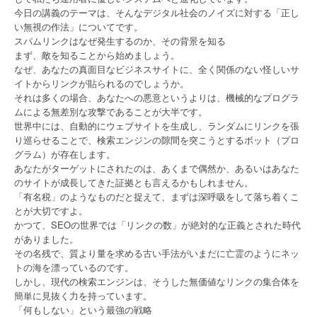
今日の講義のテーマは、そんなデジタル社会のノイズに対する「正し
い無視の作法」についてです。
スパムリンクはなぜ発生するのか、その背景を知る
まず、敵を知ることから始めましょう。
なぜ、あなたの真面目なビジネスサイトに、全く関係のない怪しいサ
イトからリンクが貼られるのでしょうか。
それは多くの場合、あなたへの悪意というよりは、機械的なプログラ
ムによる無差別な攻撃であることが大半です。
世界中には、自動的にウェブサイトを生成し、ランダムにリンクを張
り巡らせることで、検索エンジンの隙間を突こうとするボット（プロ
グラム）が存在します。
あなたがターゲットにされたのは、あくまで偶然か、あるいはあなた
のサイトが成長してきた証拠とも言えるかもしれません。
「有名税」のようなものだと捉えて、まずは深呼吸をして落ち着くこ
とが大切ですよ。
かつて、SEOの世界では「リンクの数」が絶対的な正義とされた時代
がありました。
その名残で、質より量を求める古い手法がいまだに亡霊のようにネッ
トの海を漂っているのです。
しかし、現代の検索エンジンは、そうした無価値なリンクの集合体を
簡単に見抜く力を持っています。
「何もしない」という最強の戦略