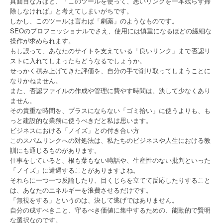
真面目な方ほど、「このツールを使って、悪いリンクを一本残らず掃
除しなければ」と考えてしまいがちです。
しかし、このツールは言わば「劇薬」のようなものです。
SEOのプロフェッショナルでさえ、使用には慎重になるほどの繊細な
操作が求められます。
もし誤って、あなたのサイトを支えている「良いリンク」まで否認リ
ストに入れてしまったらどうなるでしょうか。
せっかく積み上げてきた評価を、自分の手で削り取ってしまうことに
なりかねません。
また、否認ファイルの作成や管理に費やす時間は、決して少なくあり
ません。
その貴重な時間を、プラスにならない「ゴミ拾い」に使うよりも、も
っと建設的な業務に使うべきだと私は思います。
ビジネスにおける「ノイズ」との付き合い方
このスパムリンクへの対処法は、私たちのビジネスや人生における教
訓にも通じるものがあります。
仕事をしていると、根も葉もない噂話や、生産性のない批判といった
「ノイズ」に遭遇することがありますよね。
それらに一つ一つ反論したり、目くじらを立てて反応したりすること
は、あなたのエネルギーを浪費させるだけです。
「無視をする」というのは、決して逃げではありません。
自分の成すべきこと、守るべき価値に集中するための、能動的で賢明
な選択なのです。