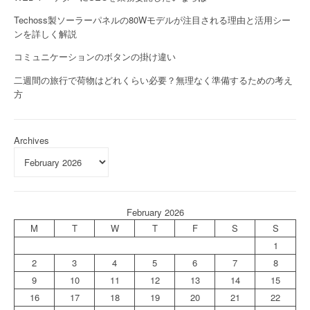
Techoss製ソーラーパネルの80Wモデルが注目される理由と活用シー
ンを詳しく解説
コミュニケーションのボタンの掛け違い
二週間の旅行で荷物はどれくらい必要？無理なく準備するための考え
方
Archives
February 2026
M
T
W
T
F
S
S
1
2
3
4
5
6
7
8
9
10
11
12
13
14
15
16
17
18
19
20
21
22