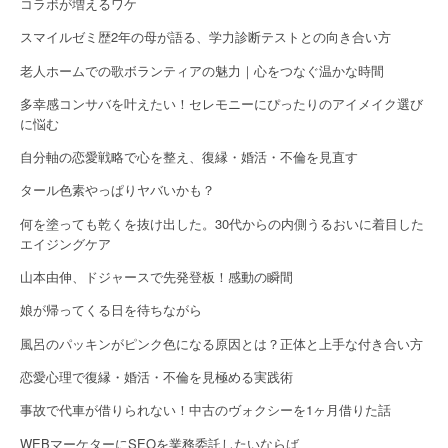
コラボが増えるワケ
スマイルゼミ歴2年の母が語る、学力診断テストとの向き合い方
老人ホームでの歌ボランティアの魅力｜心をつなぐ温かな時間
多幸感コンサバを叶えたい！セレモニーにぴったりのアイメイク選び
に悩む
自分軸の恋愛戦略で心を整え、復縁・婚活・不倫を見直す
タール色素やっぱりヤバいかも？
何を塗っても乾くを抜け出した。30代からの内側うるおいに着目した
エイジングケア
山本由伸、ドジャースで先発登板！感動の瞬間
娘が帰ってくる日を待ちながら
風呂のパッキンがピンク色になる原因とは？正体と上手な付き合い方
恋愛心理で復縁・婚活・不倫を見極める実践術
事故で代車が借りられない！中古のヴォクシーを1ヶ月借りた話
WEBマーケターにSEOを業務委託したいならば