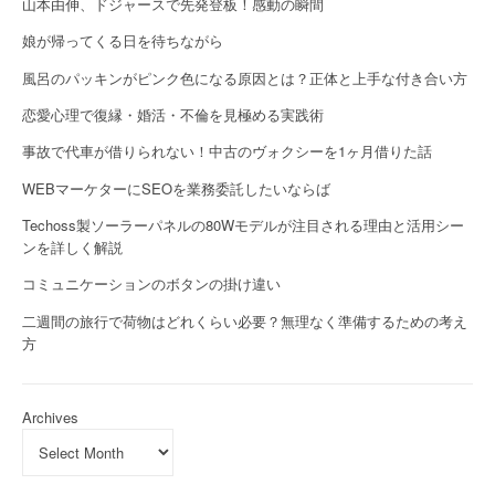
山本由伸、ドジャースで先発登板！感動の瞬間
娘が帰ってくる日を待ちながら
風呂のパッキンがピンク色になる原因とは？正体と上手な付き合い方
恋愛心理で復縁・婚活・不倫を見極める実践術
事故で代車が借りられない！中古のヴォクシーを1ヶ月借りた話
WEBマーケターにSEOを業務委託したいならば
Techoss製ソーラーパネルの80Wモデルが注目される理由と活用シー
ンを詳しく解説
コミュニケーションのボタンの掛け違い
二週間の旅行で荷物はどれくらい必要？無理なく準備するための考え
方
Archives