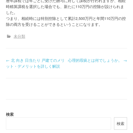
暦年課税では年ごとに受けた贈与に対して課税が行われますが、相続
時精算課税を選択した場合でも、新たに110万円の控除が設けられま
した。
つまり、相続時には特別控除として累計2,500万円と年間110万円の控
除の両方を受けることができるということになります。
未分類
P
←
北 向き 日当たり 戸建てのメリ
心理的瑕疵とは何でしょうか。
→
ット・デメリットを詳しく解説
o
s
t
n
a
検索
検索
v