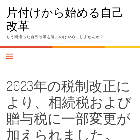
Skip
片付けから始める自己
to
content
改革
もう間違った自己改革を選ぶのはやめにしませんか？
2023年の税制改正に
より、相続税および
贈与税に一部変更が
加えられました。