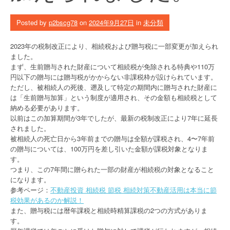
Posted by
p2bscg78
on
2024年9月27日
in
未分類
2023年の税制改正により、相続税および贈与税に一部変更が加えられ
ました。
まず、生前贈与された財産について相続税が免除される特典や110万
円以下の贈与には贈与税がかからない非課税枠が設けられています。
ただし、被相続人の死後、遡及して特定の期間内に贈与された財産に
は「生前贈与加算」という制度が適用され、その金額も相続税として
納める必要があります。
以前はこの加算期間が3年でしたが、最新の税制改正により7年に延長
されました。
被相続人の死亡日から3年前までの贈与は全額が課税され、4〜7年前
の贈与については、100万円を差し引いた金額が課税対象となりま
す。
つまり、この7年間に贈られた一部の財産が相続税の対象となること
になります。
参考ページ：
不動産投資 相続税 節税 相続対策不動産活用は本当に節
税効果があるのか解説！
また、贈与税には暦年課税と相続時精算課税の2つの方式がありま
す。