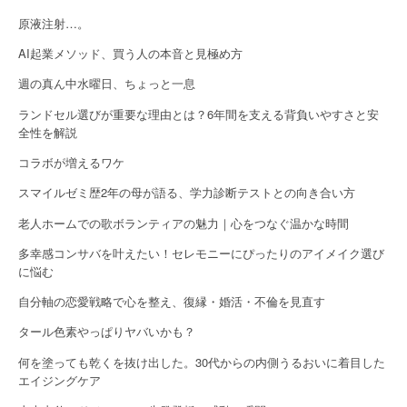
i
原液注射…。
g
AI起業メソッド、買う人の本音と見極め方
a
週の真ん中水曜日、ちょっと一息
t
ランドセル選びが重要な理由とは？6年間を支える背負いやすさと安
全性を解説
i
コラボが増えるワケ
o
スマイルゼミ歴2年の母が語る、学力診断テストとの向き合い方
n
老人ホームでの歌ボランティアの魅力｜心をつなぐ温かな時間
多幸感コンサバを叶えたい！セレモニーにぴったりのアイメイク選び
に悩む
自分軸の恋愛戦略で心を整え、復縁・婚活・不倫を見直す
タール色素やっぱりヤバいかも？
何を塗っても乾くを抜け出した。30代からの内側うるおいに着目した
エイジングケア