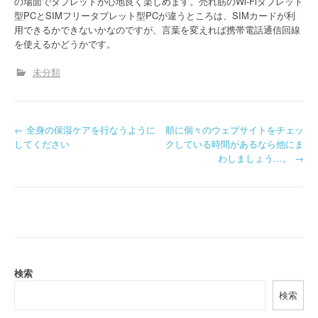
の場面でタブレットが心地良く楽しめます。売れ筋のWi-Fiタブレット
型PCとSIMフリータブレット型PCが違うところは、SIMカードが利
用できるかできないかなのですが、言葉を変えれば携帯電話通信回線
を使えるかどうかです。
未分類
P
←
全身の保湿ケアを行なうように
順に個々のウェブサイトをチェッ
してください
クしている時間があるなら他にま
o
わしましょう…。
→
s
t
n
a
検索
v
検索
i