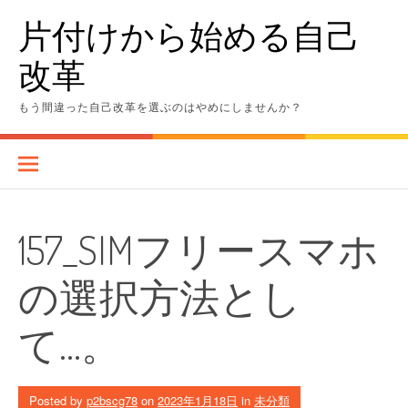
Skip
片付けから始める自己
to
content
改革
もう間違った自己改革を選ぶのはやめにしませんか？
157_SIMフリースマホ
の選択方法とし
て…。
Posted by
p2bscg78
on
2023年1月18日
in
未分類