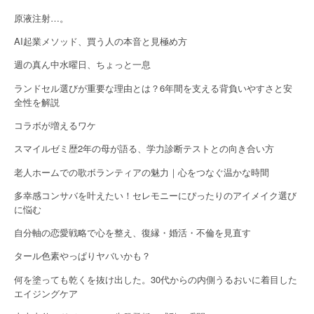
g
原液注射…。
a
AI起業メソッド、買う人の本音と見極め方
週の真ん中水曜日、ちょっと一息
t
ランドセル選びが重要な理由とは？6年間を支える背負いやすさと安
i
全性を解説
o
コラボが増えるワケ
n
スマイルゼミ歴2年の母が語る、学力診断テストとの向き合い方
老人ホームでの歌ボランティアの魅力｜心をつなぐ温かな時間
多幸感コンサバを叶えたい！セレモニーにぴったりのアイメイク選び
に悩む
自分軸の恋愛戦略で心を整え、復縁・婚活・不倫を見直す
タール色素やっぱりヤバいかも？
何を塗っても乾くを抜け出した。30代からの内側うるおいに着目した
エイジングケア