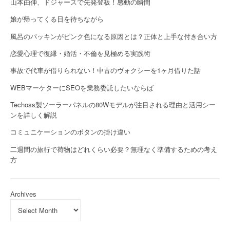
山本由伸、ドジャースで先発登板！感動の瞬間
娘が帰ってくる日を待ちながら
風呂のパッキンがピンク色になる原因とは？正体と上手な付き合い方
恋愛心理で復縁・婚活・不倫を見極める実践術
事故で代車が借りられない！中古のヴォクシーを1ヶ月借りた話
WEBマーケターにSEOを業務委託したいならば
Techoss製ソーラーパネルの80Wモデルが注目される理由と活用シー
ンを詳しく解説
コミュニケーションのボタンの掛け違い
二週間の旅行で荷物はどれくらい必要？無理なく準備するための考え
方
Archives