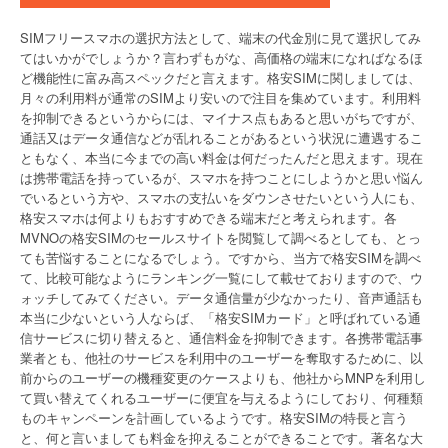
SIMフリースマホの選択方法として、端末の代金別に見て選択してみ
てはいかがでしょうか？言わずもがな、高価格の端末になればなるほ
ど機能性に富み高スペックだと言えます。格安SIMに関しましては、
月々の利用料が通常のSIMより安いので注目を集めています。利用料
を抑制できるというからには、マイナス点もあると思いがちですが、
通話又はデータ通信などが乱れることがあるという状況に遭遇するこ
ともなく、本当に今までの高い料金は何だったんだと思えます。現在
は携帯電話を持っているが、スマホを持つことにしようかと思い悩ん
でいるという方や、スマホの支払いをダウンさせたいという人にも、
格安スマホは何よりもおすすめできる端末だと考えられます。各
MVNOの格安SIMのセールスサイトを閲覧して調べるとしても、とっ
ても苦悩することになるでしょう。ですから、当方で格安SIMを調べ
て、比較可能なようにランキング一覧にして載せておりますので、ウ
ォッチしてみてください。データ通信量が少なかったり、音声通話も
本当に少ないという人ならば、「格安SIMカード」と呼ばれている通
信サービスに切り替えると、通信料金を抑制できます。各携帯電話事
業者とも、他社のサービスを利用中のユーザーを奪取するために、以
前からのユーザーの機種変更のケースよりも、他社からMNPを利用し
て買い替えてくれるユーザーに便宜を与えるようにしており、何種類
ものキャンペーンを計画しているようです。格安SIMの特長と言う
と、何と言いましても料金を抑えることができることです。著名な大