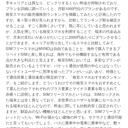
手キャリアとは異なり、ビックリするくらい料金が抑制されており、
プランを詳細に調べていくと、月額1000円位のプランがあるのです。
格安スマホの販売価格別ランキングを掲載してみたいと計画したので
すが、各々取り得が見られますから、比較してランキング順を確定さ
せることは、すごく面倒くさいです。既に耳にしていると思われます
が、人気を博している格安スマホを利用することで、端末の代金込み
で、月末の支払いがありがたいことに2000円あたりにダウンさせるこ
とができます。キャリアが売り出しているスマホと比較してみて、
SIMフリースマホはMVNOは自由であることと、海外で購入できるプ
リペイドSIMと差し替えれば、海外でも十分機能するなど有用である
点が大きな利点だと言えます。格安SIMにおいては、多彩なプランが
販売されているようですが、パケット通信が使用の中心とはなってい
ないライトユーザーに照準を絞ったプランがいっぱいあり、特徴とし
て通信容量と通信速度が限定的です。「格安スマホおすすめランキン
グ」をご紹介します。どういうわけでその格安スマホをおすすめとし
て選んだのか？それぞれのプラス要素とマイナス要素を取り入れて、
赤裸々に説明します。SIMフリースマホというのは、SIMロックされ
た端末とは全く異なっており、全世界のユーザーを対象にセールスさ
れる端末がほとんどなので、料金に関しても比較的安く設定されてい
ますが、馴染みのない機種がほとんどかと思います。SIMフリータブ
レットだったら、Wi-Fiが届かない建物の外でも、サクサクと通信可能
だと言ってもいいでしょう。バスに乗車中や電車に乗車中など、数々