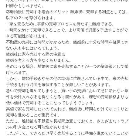
困難かもしれません。
②離婚後に売却する場合のメリット 離婚後に売却する利点としては、
以下の２つが挙げられます。
– 家を売るために事前の売却プロセスを待たずに離婚できる。
– 時間をかけて売却できることで、より高値で資産を手放すことがで
きる可能性があります。
不動産の売却には時間がかかるため、離婚前に十分な時間を確保でき
ない人も中にはいるでしょう。
離婚後に家を売却する際の注意点
離婚を考える方も少なくありません。
そのような場合、離婚後に家を売却することが一つの解決策として挙
げられます。
しかし、離婚手続きやその他の準備に忙殺されている中で、家の売却
手続きを行う時間を確保することが難しいことがあります。
急いで売却を進めてしまうと、買い手の交渉において意に沿わない条
件を受け入れざるを得なくなる可能性があり、理想の売却価格よりも
低い価格で売却することになってしまうでしょう。
高値で家を売却したいのであれば、離婚後に時間をかけてゆっくりと
売却を進めることが重要です。
ただし、離婚後も不動産を長期間放置しておくと、さまざまなトラブ
ルの引き金となる可能性があります。
したがって、できるだけ早く売却するように準備を進めていくことが