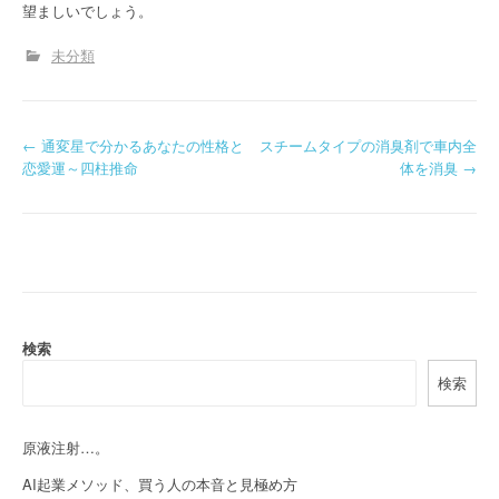
望ましいでしょう。
未分類
P
←
通変星で分かるあなたの性格と
スチームタイプの消臭剤で車内全
恋愛運～四柱推命
体を消臭
→
o
s
t
n
a
検索
検索
v
i
原液注射…。
g
AI起業メソッド、買う人の本音と見極め方