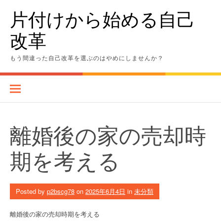
Skip
片付けから始める自己
to
content
改革
もう間違った自己改革を選ぶのはやめにしませんか？
離婚後の家の売却時
期を考える
Posted by
p2bscg78
on
2025年6月4日
in
未分類
離婚後の家の売却時期を考える