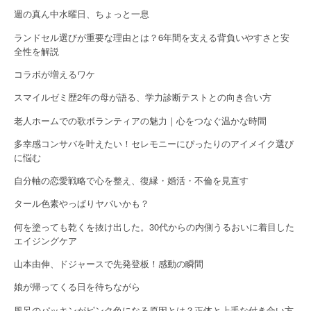
a
週の真ん中水曜日、ちょっと一息
t
ランドセル選びが重要な理由とは？6年間を支える背負いやすさと安
全性を解説
i
コラボが増えるワケ
o
スマイルゼミ歴2年の母が語る、学力診断テストとの向き合い方
n
老人ホームでの歌ボランティアの魅力｜心をつなぐ温かな時間
多幸感コンサバを叶えたい！セレモニーにぴったりのアイメイク選び
に悩む
自分軸の恋愛戦略で心を整え、復縁・婚活・不倫を見直す
タール色素やっぱりヤバいかも？
何を塗っても乾くを抜け出した。30代からの内側うるおいに着目した
エイジングケア
山本由伸、ドジャースで先発登板！感動の瞬間
娘が帰ってくる日を待ちながら
風呂のパッキンがピンク色になる原因とは？正体と上手な付き合い方