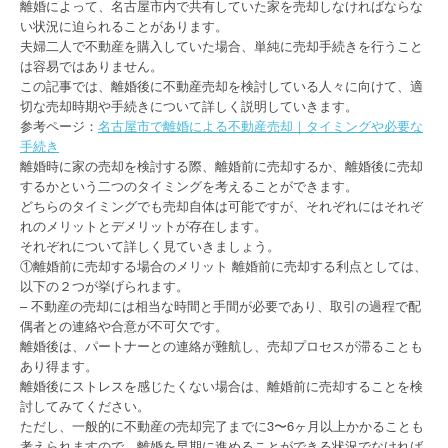
離婚によって、名古屋市内で共有していた家を売却しなければならな
い状況に迫られることがあります。
夫婦二人で不動産を購入していた場合、単純に売却手続きを行うこと
は容易ではありません。
この記事では、離婚後に不動産売却を検討している人々に向けて、適
切な売却時期や手続きについて詳しく説明していきます。
参考ページ：
名古屋市で離婚による不動産売却｜タイミングや必要な
手続き
離婚時に家の売却を検討する際、離婚前に売却するか、離婚後に売却
するかという二つのタイミングを考えることができます。
どちらのタイミングでも売却自体は可能ですが、それぞれにはそれぞ
れのメリットとデメリットが存在します。
それぞれについて詳しく見ていきましょう。
①離婚前に売却する場合のメリット 離婚前に売却する利点としては、
以下の２つが挙げられます。
– 不動産の売却には相当な時間と手間が必要であり、取引の過程で配
偶者との連絡や合意が不可欠です。
離婚後は、パートナーとの連絡が難航し、売却プロセスが滞ることも
あり得ます。
離婚後にストレスを感じたくない場合は、離婚前に売却することを検
討してみてください。
ただし、一般的に不動産の売却完了までに3〜6ヶ月以上かかることも
考えられますので、離婚を早期に進めることができる状況でなければ