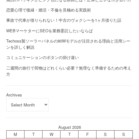
恋愛心理で復縁・婚活・不倫を見極める実践術
事故で代車が借りられない！中古のヴォクシーを1ヶ月借りた話
WEBマーケターにSEOを業務委託したいならば
Techoss製ソーラーパネルの80Wモデルが注目される理由と活用シー
ンを詳しく解説
コミュニケーションのボタンの掛け違い
二週間の旅行で荷物はどれくらい必要？無理なく準備するための考え
方
Archives
August 2026
M
T
W
T
F
S
S