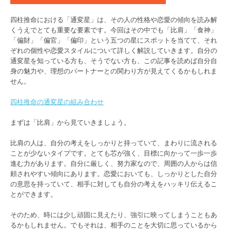
四柱推命における「通変星」は、その人の性格や恋愛の傾向を読み解
くうえでとても重要な要素です。今回はその中でも「比肩」「食神」
「偏財」「偏官」「偏印」という五つの星にスポットを当てて、それ
ぞれの個性や恋愛スタイルについて詳しく解説していきます。自分の
通変星を知っている方も、そうでない方も、この記事を読めば自分自
身の魅力や、理想のパートナーとの関わり方が見えてくるかもしれま
せん。
四柱推命の通変星の組み合わせ
まずは「比肩」から見ていきましょう。
比肩の人は、自分の考えをしっかりと持っていて、まわりに流される
ことが少ないタイプです。とても芯が強く、目標に向かって一歩一歩
進む力があります。自分に厳しく、努力家なので、周囲の人からは信
頼されやすい傾向にあります。恋愛においても、しっかりとした自分
の意思を持っていて、相手に対しても自分の考えをハッキリ伝えるこ
とができます。
そのため、時には少し頑固に見えたり、強引に映ってしまうこともあ
るかもしれません。でもそれは、相手のことを大切に思っているから