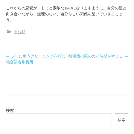
これからの恋愛が、もっと素敵なものになりますように。自分の星と
向き合いながら、無理のない、自分らしい関係を築いていきましょ
う。
未分類
P
←
プロに車内クリーニングを頼む
離婚後の家の売却時期を考える
→
場合業者別費用
o
s
t
n
a
検索
検索
v
i