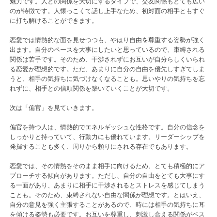
魅力です。人との関係を大切にするタイプで、交友関係もとても広い
のが特徴です。人懐っこくて話し上手なため、初対面の相手ともすぐ
に打ち解けることができます。
恋愛では情熱的な面を見せつつも、やはり自由を尊重する姿勢が強く
出ます。自分のペースを大事にしたいと思っているので、束縛される
関係は苦手です。そのため、干渉されずにお互いが自分らしくいられ
る恋愛が理想的です。ただ、あまりに自分の自由を優先しすぎてしま
うと、相手の気持ちに気づけなくなることも。思いやりの気持ちを忘
れずに、相手との信頼関係を築いていくことが大切です。
次は「偏官」を見ていきます。
偏官を持つ人は、情熱的でエネルギッシュな性格です。自分の信念を
しっかりと持っていて、行動力にも優れています。リーダーシップを
発揮することも多く、周りから頼りにされる存在でもあります。
恋愛では、その情熱をそのまま相手に向けるため、とても積極的にア
プローチする傾向があります。ただし、自分の自由をとても大事にす
る一面があり、あまりに相手に干渉されるとストレスを感じてしまう
ことも。そのため、束縛されない自由な関係が理想です。とはいえ、
自分の意見を強く主張することがあるので、時には相手の気持ちに耳
を傾ける姿勢も必要です。お互いを尊重し、刺激し合える関係がベス