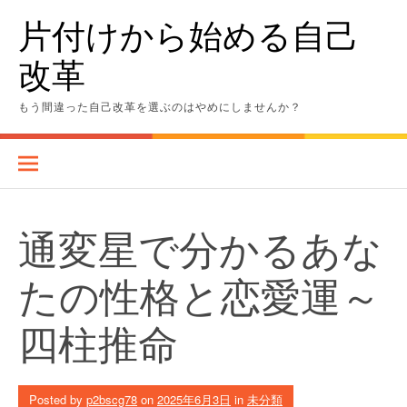
Skip
片付けから始める自己
to
content
改革
もう間違った自己改革を選ぶのはやめにしませんか？
通変星で分かるあな
たの性格と恋愛運～
四柱推命
Posted by
p2bscg78
on
2025年6月3日
in
未分類