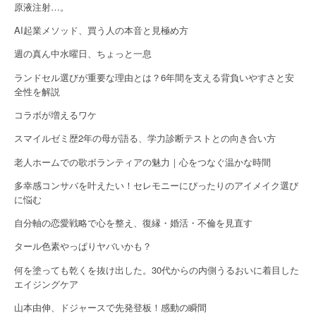
原液注射…。
g
AI起業メソッド、買う人の本音と見極め方
a
週の真ん中水曜日、ちょっと一息
t
ランドセル選びが重要な理由とは？6年間を支える背負いやすさと安
全性を解説
i
コラボが増えるワケ
o
スマイルゼミ歴2年の母が語る、学力診断テストとの向き合い方
n
老人ホームでの歌ボランティアの魅力｜心をつなぐ温かな時間
多幸感コンサバを叶えたい！セレモニーにぴったりのアイメイク選び
に悩む
自分軸の恋愛戦略で心を整え、復縁・婚活・不倫を見直す
タール色素やっぱりヤバいかも？
何を塗っても乾くを抜け出した。30代からの内側うるおいに着目した
エイジングケア
山本由伸、ドジャースで先発登板！感動の瞬間