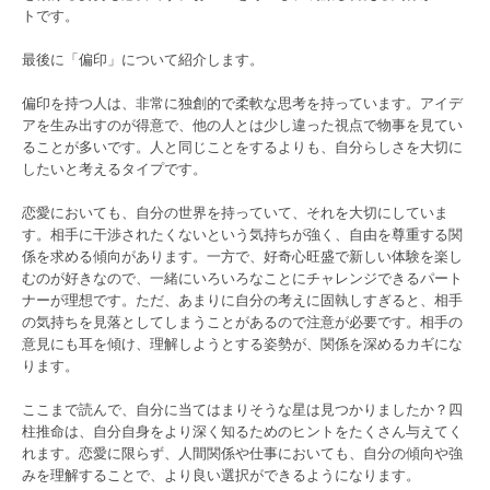
トです。
最後に「偏印」について紹介します。
偏印を持つ人は、非常に独創的で柔軟な思考を持っています。アイデ
アを生み出すのが得意で、他の人とは少し違った視点で物事を見てい
ることが多いです。人と同じことをするよりも、自分らしさを大切に
したいと考えるタイプです。
恋愛においても、自分の世界を持っていて、それを大切にしていま
す。相手に干渉されたくないという気持ちが強く、自由を尊重する関
係を求める傾向があります。一方で、好奇心旺盛で新しい体験を楽し
むのが好きなので、一緒にいろいろなことにチャレンジできるパート
ナーが理想です。ただ、あまりに自分の考えに固執しすぎると、相手
の気持ちを見落としてしまうことがあるので注意が必要です。相手の
意見にも耳を傾け、理解しようとする姿勢が、関係を深めるカギにな
ります。
ここまで読んで、自分に当てはまりそうな星は見つかりましたか？四
柱推命は、自分自身をより深く知るためのヒントをたくさん与えてく
れます。恋愛に限らず、人間関係や仕事においても、自分の傾向や強
みを理解することで、より良い選択ができるようになります。