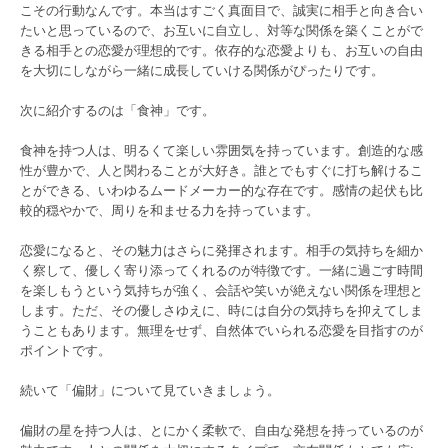
こその行動なんです。本当はすごく真面目で、誠実に相手と向き合い
たいと思っているので、お互いに自立し、対等な関係を築くことがで
きる相手との恋愛が理想的です。依存的な恋愛よりも、お互いの自由
を大切にしながら一緒に成長していける関係がぴったりです。
次に紹介するのは「食神」です。
食神を持つ人は、明るくて楽しい雰囲気を持っています。創造的な感
性が豊かで、人と関わることが大好き。誰とでもすぐに打ち解けるこ
とができる、いわゆるムードメーカー的な存在です。感情の起伏も比
較的穏やかで、周りを和ませる力を持っています。
恋愛になると、その魅力はさらに発揮されます。相手の気持ちを細か
く察して、優しく寄り添ってくれるのが特徴です。一緒に過ごす時間
を楽しもうという気持ちが強く、会話や笑いが絶えない関係を理想と
します。ただ、その優しさゆえに、時には自分の気持ちを抑えてしま
うこともあります。無理をせず、自然体でいられる恋愛を目指すのが
ポイントです。
続いて「偏財」について見ていきましょう。
偏財の星を持つ人は、とにかく柔軟で、自由な発想を持っているのが