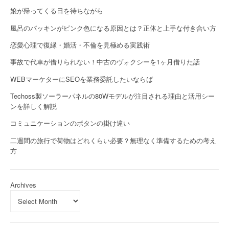
娘が帰ってくる日を待ちながら
風呂のパッキンがピンク色になる原因とは？正体と上手な付き合い方
恋愛心理で復縁・婚活・不倫を見極める実践術
事故で代車が借りられない！中古のヴォクシーを1ヶ月借りた話
WEBマーケターにSEOを業務委託したいならば
Techoss製ソーラーパネルの80Wモデルが注目される理由と活用シー
ンを詳しく解説
コミュニケーションのボタンの掛け違い
二週間の旅行で荷物はどれくらい必要？無理なく準備するための考え
方
Archives