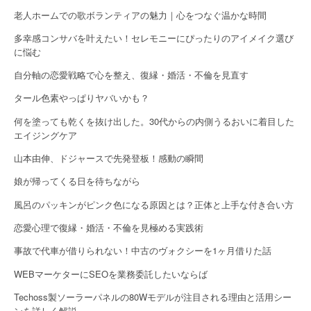
n
老人ホームでの歌ボランティアの魅力｜心をつなぐ温かな時間
多幸感コンサバを叶えたい！セレモニーにぴったりのアイメイク選び
に悩む
自分軸の恋愛戦略で心を整え、復縁・婚活・不倫を見直す
タール色素やっぱりヤバいかも？
何を塗っても乾くを抜け出した。30代からの内側うるおいに着目した
エイジングケア
山本由伸、ドジャースで先発登板！感動の瞬間
娘が帰ってくる日を待ちながら
風呂のパッキンがピンク色になる原因とは？正体と上手な付き合い方
恋愛心理で復縁・婚活・不倫を見極める実践術
事故で代車が借りられない！中古のヴォクシーを1ヶ月借りた話
WEBマーケターにSEOを業務委託したいならば
Techoss製ソーラーパネルの80Wモデルが注目される理由と活用シー
ンを詳しく解説