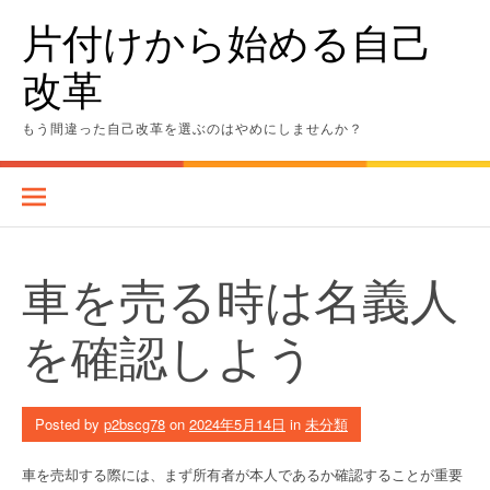
Skip
片付けから始める自己
to
content
改革
もう間違った自己改革を選ぶのはやめにしませんか？
車を売る時は名義人
を確認しよう
Posted by
p2bscg78
on
2024年5月14日
in
未分類
車を売却する際には、まず所有者が本人であるか確認することが重要