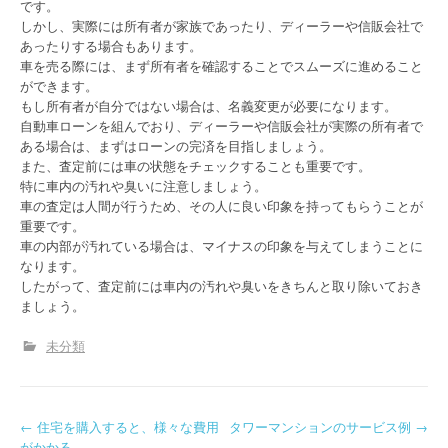
です。
しかし、実際には所有者が家族であったり、ディーラーや信販会社で
あったりする場合もあります。
車を売る際には、まず所有者を確認することでスムーズに進めること
ができます。
もし所有者が自分ではない場合は、名義変更が必要になります。
自動車ローンを組んでおり、ディーラーや信販会社が実際の所有者で
ある場合は、まずはローンの完済を目指しましょう。
また、査定前には車の状態をチェックすることも重要です。
特に車内の汚れや臭いに注意しましょう。
車の査定は人間が行うため、その人に良い印象を持ってもらうことが
重要です。
車の内部が汚れている場合は、マイナスの印象を与えてしまうことに
なります。
したがって、査定前には車内の汚れや臭いをきちんと取り除いておき
ましょう。
未分類
P
←
住宅を購入すると、様々な費用
タワーマンションのサービス例
→
がかかる