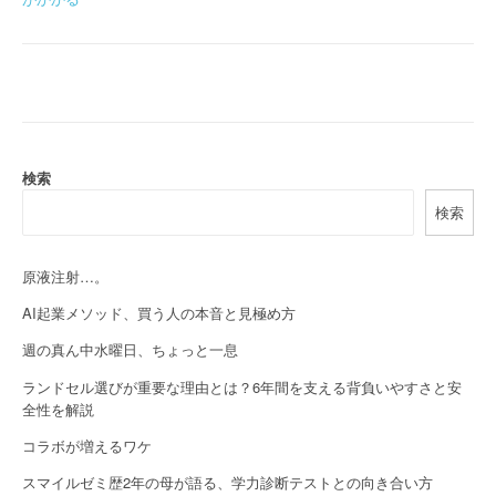
o
s
t
n
a
検索
検索
v
i
原液注射…。
g
AI起業メソッド、買う人の本音と見極め方
a
週の真ん中水曜日、ちょっと一息
t
ランドセル選びが重要な理由とは？6年間を支える背負いやすさと安
全性を解説
i
コラボが増えるワケ
o
スマイルゼミ歴2年の母が語る、学力診断テストとの向き合い方