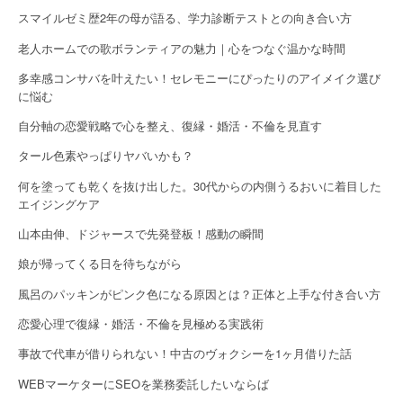
n
スマイルゼミ歴2年の母が語る、学力診断テストとの向き合い方
老人ホームでの歌ボランティアの魅力｜心をつなぐ温かな時間
多幸感コンサバを叶えたい！セレモニーにぴったりのアイメイク選び
に悩む
自分軸の恋愛戦略で心を整え、復縁・婚活・不倫を見直す
タール色素やっぱりヤバいかも？
何を塗っても乾くを抜け出した。30代からの内側うるおいに着目した
エイジングケア
山本由伸、ドジャースで先発登板！感動の瞬間
娘が帰ってくる日を待ちながら
風呂のパッキンがピンク色になる原因とは？正体と上手な付き合い方
恋愛心理で復縁・婚活・不倫を見極める実践術
事故で代車が借りられない！中古のヴォクシーを1ヶ月借りた話
WEBマーケターにSEOを業務委託したいならば