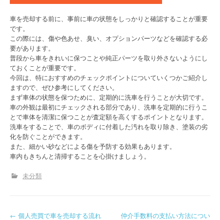
車を売却する前に、事前に車の状態をしっかりと確認することが重要
です。
この際には、傷や色あせ、臭い、オプションパーツなどを確認する必
要があります。
普段から車をきれいに保つことや純正パーツを取り外さないようにし
ておくことが重要です。
今回は、特におすすめのチェックポイントについていくつかご紹介し
ますので、ぜひ参考にしてください。
まず車体の状態を保つために、定期的に洗車を行うことが大切です。
車の外観は最初にチェックされる部分であり、洗車を定期的に行うこ
とで車体を清潔に保つことが査定額を高くするポイントとなります。
洗車をすることで、車のボディに付着した汚れを取り除き、塗装の劣
化を防ぐことができます。
また、細かい砂などによる傷を予防する効果もあります。
車内もきちんと清掃することを心掛けましょう。
未分類
P
←
個人売買で車を売却する流れ
仲介手数料の支払い方法につい