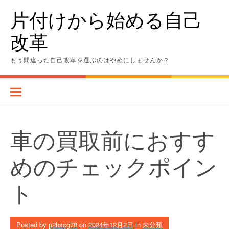
Skip
片付けから始める自己
to
content
改革
もう間違った自己改革を選ぶのはやめにしませんか？
車の買取前におすす
めのチェックポイン
ト
Posted by
p2bscg78
on
2024年12月2日
in
未分類