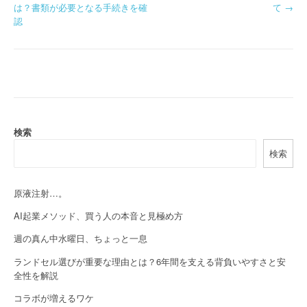
は？書類が必要となる手続きを確
て
→
o
認
s
t
n
a
検索
v
検索
i
g
原液注射…。
a
AI起業メソッド、買う人の本音と見極め方
週の真ん中水曜日、ちょっと一息
t
ランドセル選びが重要な理由とは？6年間を支える背負いやすさと安
i
全性を解説
o
コラボが増えるワケ