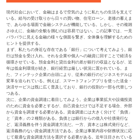
現代社会において、金融はまるで空気のように私たちの生活を支えて
いる。給与の受け取りから日々の買い物、住宅ローン、老後の蓄えま
で、あらゆる場面で金融システムが機能している。しかし、その複雑
さゆえに、金融の全貌を掴むのは容易ではない。この記事では、一見
バラバラに見える金融の様々な側面を繋ぎ、全体像を理解するための
ヒントを提供する。
まず、私たちの身近な存在である「銀行」について考えてみよう。銀
行は預金を受け入れ、それを企業や個人への融資に回すことで経済を
循環させている。預金金利と貸出金利の差が銀行の収益となるが、近
年は低金利環境が続き、銀行経営は厳しい状況に置かれている。ま
た、フィンテック企業の台頭により、従来の銀行のビジネスモデルは
変革を迫られている。例えば、スマートフォンアプリを使った送金・
決済サービスは既に広く普及しており、銀行の役割の一部を代替しつ
つある。
次に、企業の資金調達に着目してみよう。企業は事業拡大や設備投資
のために資金を必要とするが、自己資金だけでは不足する場合、外部
から資金を調達する必要がある。資金調達には大きく分けて「負債」
と「資本」の２種類がある。負債とは銀行からの借入や社債発行な
ど、返済義務を伴う資金調達方法だ。一方、資本とは株式発行など、
返済義務のない資金調達方法である。企業は事業内容や財務状況に応
じて最適な資金調達方法を選択する必要がある。近年注目されている