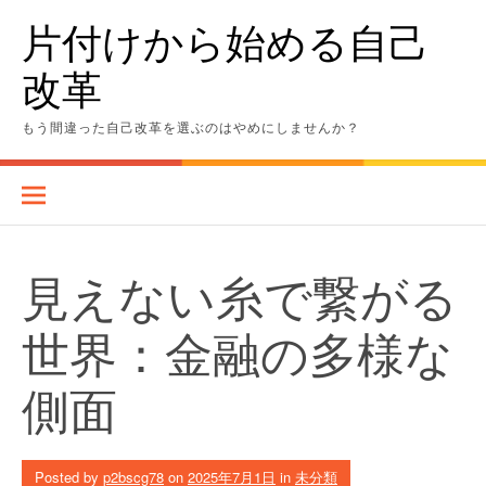
Skip
片付けから始める自己
to
content
改革
もう間違った自己改革を選ぶのはやめにしませんか？
見えない糸で繋がる
世界：金融の多様な
側面
Posted by
p2bscg78
on
2025年7月1日
in
未分類