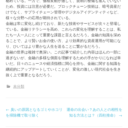
秘めている。一方で、価格変動が激しく、規制の整備も進んでいない
ため、投資には注意が必要だ。ブロックチェーン技術は、暗号資産だ
けでなく、サプライチェーン管理やデジタルアイデンティティなど、
様々な分野への応用が期待されている。
金融は常に変化し続けており、新たな技術やサービスが次々と登場し
ている。金融リテラシーを高め、これらの変化を理解することは、私
たち一人一人にとって重要な課題と言えるだろう。金融の知識を深め
ることで、より賢いお金の使い方、より効果的な資産運用が可能にな
り、ひいてはより豊かな人生を送ることに繋がるだろう。
金融の世界は複雑で奥深い。この記事で紹介した内容はほんの一部に
過ぎないが、金融の多様な側面を理解するための手がかりになれば幸
いだ。日々のニュースや経済指標に関心を持ち、金融に関する知識を
継続的にアップデートしていくことが、変化の激しい現代社会を生き
抜く上で重要となるだろう。
未分類
P
←
臭いの原因となるゴミやホコリ
運命の出会い？あの人との相性を
を掃除機で取り除く
知る方法とは？（四柱推命）
→
o