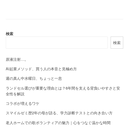
s
t
n
a
検索
検索
v
i
原液注射…。
g
AI起業メソッド、買う人の本音と見極め方
a
週の真ん中水曜日、ちょっと一息
t
ランドセル選びが重要な理由とは？6年間を支える背負いやすさと安
全性を解説
i
コラボが増えるワケ
o
スマイルゼミ歴2年の母が語る、学力診断テストとの向き合い方
n
老人ホームでの歌ボランティアの魅力｜心をつなぐ温かな時間