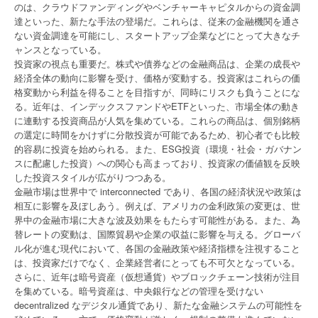
のは、クラウドファンディングやベンチャーキャピタルからの資金調
達といった、新たな手法の登場だ。これらは、従来の金融機関を通さ
ない資金調達を可能にし、スタートアップ企業などにとって大きなチ
ャンスとなっている。
投資家の視点も重要だ。株式や債券などの金融商品は、企業の成長や
経済全体の動向に影響を受け、価格が変動する。投資家はこれらの価
格変動から利益を得ることを目指すが、同時にリスクも負うことにな
る。近年は、インデックスファンドやETFといった、市場全体の動き
に連動する投資商品が人気を集めている。これらの商品は、個別銘柄
の選定に時間をかけずに分散投資が可能であるため、初心者でも比較
的容易に投資を始められる。また、ESG投資（環境・社会・ガバナン
スに配慮した投資）への関心も高まっており、投資家の価値観を反映
した投資スタイルが広がりつつある。
金融市場は世界中で interconnected であり、各国の経済状況や政策は
相互に影響を及ぼしあう。例えば、アメリカの金利政策の変更は、世
界中の金融市場に大きな波及効果をもたらす可能性がある。また、為
替レートの変動は、国際貿易や企業の収益に影響を与える。グローバ
ル化が進む現代において、各国の金融政策や経済指標を注視すること
は、投資家だけでなく、企業経営者にとっても不可欠となっている。
さらに、近年は暗号資産（仮想通貨）やブロックチェーン技術が注目
を集めている。暗号資産は、中央銀行などの管理を受けない
decentralized なデジタル通貨であり、新たな金融システムの可能性を