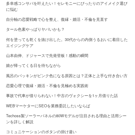
多幸感コンサバを叶えたい！セレモニーにぴったりのアイメイク選び
に悩む
自分軸の恋愛戦略で心を整え、復縁・婚活・不倫を見直す
タール色素やっぱりヤバいかも？
何を塗っても乾くを抜け出した。30代からの内側うるおいに着目した
エイジングケア
山本由伸、ドジャースで先発登板！感動の瞬間
娘が帰ってくる日を待ちながら
風呂のパッキンがピンク色になる原因とは？正体と上手な付き合い方
恋愛心理で復縁・婚活・不倫を見極める実践術
事故で代車が借りられない！中古のヴォクシーを1ヶ月借りた話
WEBマーケターにSEOを業務委託したいならば
Techoss製ソーラーパネルの80Wモデルが注目される理由と活用シー
ンを詳しく解説
コミュニケーションのボタンの掛け違い