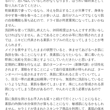
るので、思い悩んでいるしわがなくなります。ほうれい線対策として
取り入れてみてください。
乾燥素肌で参っているなら、冷えを防止することが大事です。身体を
冷やす食べ物を食べることが多い人は、血行がスムーズでなくなり肌
の自衛機能も落ち込むので、ドライ肌が尚更重篤になってしまいかね
ません。
洗顔料を使って洗顔し終えたら、20回程度はきちんとすすぎ洗いをし
なければなりません。あごであるとかこめかみ等に泡が残されたまま
では、ニキビに代表される素肌トラブルの元となってしまうことが考
えられます。
メイクを夜中までしたままの状態でいると、休ませてあげるべき肌に
負担を強いることになります。美素肌になりたいなら、家に着いたら
即座に化粧を完全に落とすようにしていただきたいと思います。
定期的に運動を行なえば、肌のターンオーバー（新陳代謝）が活性化
されます。運動をすることによって血行促進効果が得られれば、ター
ンオーバーも促されますので、美肌に変われると言っていいでしょ
う。目元一帯の皮膚は結構薄いですから、無造作に洗顔をしていると
いうような方は、素肌を傷めてしまいます。殊にしわが形成される原
因になってしまう恐れがあるので、やんわりと洗う必要があるので
す。
肌に負担を掛けるお手入れを延々と続けて行くということになると、
素肌の内側の水分保持力が落ちることになり、敏感肌になるかもしれ
ません。セラミドが含まれたスキンケア商品を利用して、素肌の保水