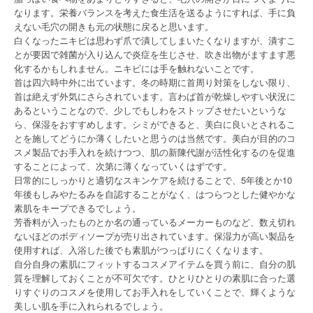
なります。栄養バランスを考えた食生活を送るようにすれば、手に負
えない毛穴の開きも元の状態に戻ると思います。
白くなったニキビは思わず爪で潰してしまいたくなりますが、潰すこ
とが要因で雑菌が入り込んで炎症を生じさせ、吹き出物がますます悪
化するかもしれません。ニキビには手を触れないことです。
首は四六時中外に出ています。冬の時期に首周り対策をしない限り、
首は絶えず外気にさらされています。言わば首が乾燥しやすい状況に
あるということなので、少しでもしわをストップさせたいというな
ら、保湿をおすすめします。シミができると、美白に良いとされるこ
とを施してどうにか薄くしたいと思うのは当然です。美白が目的のコ
スメ製品でお手入れを続けつつ、肌の新陳代謝が活性化するのを促進
することによって、次第に薄くなっていくはずです。
日常的にしっかりと適切なスキンケアを続けることで、5年後とか10
年後もしみやたるみを自認することがなく、はつらつとした健やかな
素肌をキープできるでしょう。
芳香料が入ったものとか名の通っているメーカーものなど、数え切れ
ないほどのボディソープが売り出されています。保湿力が高い製品を
使用すれば、入浴した後でも素肌がつっぱりにくくなります。
自分自身の素肌にフィットするコスメアイテムを買う前に、自分の肌
質を理解しておくことが不可欠です。ひとりひとりの素肌に合った選
りすぐりのコスメを使用してお手入れをしていくことで、輝くような
美しい肌を手に入れられるでしょう。