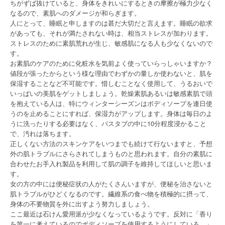
ちがずば抜けていると、身体をきれいにするときの摩擦が極力少なく
なるので、素肌へのダメージが和らぎます。
人にとって、睡眠と申しますのは甚だ大切だと言えます。睡眠の欲求
があっても、それが満たされない時は、相当ストレスが加わります。
ストレスのために素肌荒れが生じ、敏感肌になる人も少なくないので
す。
お素肌のケアのために化粧水を気前よく使っていらっしゃいますか？
値段が張ったからという様な理由でわずかの量しか使わないと、肌を
保湿することなど不可能です。惜しむことなく使用して、うるおいで
いっぱいの美肌をゲットしましょう。乾燥素肌あるいは敏感素肌で頭
を抱えている人は、特にウィンターシーズンはボディソープを連日使
うのを止めることにすれば、保湿力がアップします。身体は毎日のよ
うに洗ったりする必要はなく、バスタブの中に10分程度浸かること
で、汚れは落ちます。
正しくない方法のスキンケアをいつまでも続けて行ないますと、予想
外の肌トラブルにさらされてしまうものと思われます。自分の素肌に
合わせたお手入れ製品を利用して肌の調子を維持してほしいと思いま
す。
女の方の中には便秘症状の人がたくさんいますが、便秘を治さないと
肌トラブルがひどくなるのです。繊維系の食べ物を積極的に摂って、
身体の不要物質を外に出すよう努力しましょう。
ここ最近は石けん愛用派が少なくなっているようです。反対に「香り
を第一に考えているのでボディソープを使用するようにしている。」