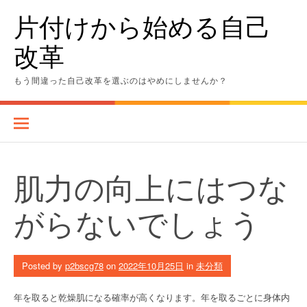
Skip
片付けから始める自己
to
content
改革
もう間違った自己改革を選ぶのはやめにしませんか？
肌力の向上にはつな
がらないでしょう
Posted by
p2bscg78
on
2022年10月25日
in
未分類
年を取ると乾燥肌になる確率が高くなります。年を取るごとに身体内