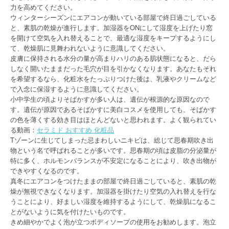
力を高めてください。
ウィンターシーズンにエアコンが動いている部屋で終日過ごしている
と、素肌の乾燥が進行します。加湿器をONにして湿度を上げたり窓
を開けて空気を入れ替えることで、最適な湿度をキープするようにし
て、乾燥肌に見舞われないように意識してください。
皮膚に保持される水分の量が高まりハリのある肌状態になると、だら
しなく開いたままだった毛穴が目を引かなくなります。あなたもそれ
を希望するなら、化粧水をたっぷりつけた後は、乳液やクリームなど
で入念に保湿するように意識してください。
小中学生の頃よりそばかすが多い人は、遺伝が根源的な原因なので
す。遺伝が原因であるそばかすに美白コスメを使用しても、そばかす
の色を薄くする効き目はほとんどないと思われます。よく観られてい
る動画：
セラミド おすすめ 化粧品
Tゾーンに生じてしまった忌まわしいニキビは、総じて思春期吹き出
物という名で呼ばれることが多いです。思春期の頃は皮脂の分泌量が
特に多く、ホルモンバランスが不安定になることにより、吹き出物が
できやすくなるのです。
真冬にエアコンをつけたままの部屋で終日過ごしていると、素肌の乾
燥が無視できなくなります。加湿器を掛けたり空気の入れ替えを行な
うことにより、好ましい湿度を維持するようにして、乾燥肌になるこ
とがないように気を付けたいものです。
きめ細やかでよく泡が立つボディソープの使用をお勧めします。泡立