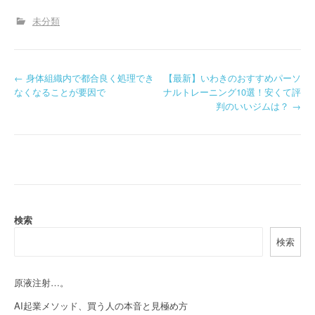
未分類
P
←
身体組織内で都合良く処理でき
【最新】いわきのおすすめパーソ
なくなることが要因で
ナルトレーニング10選！安くて評
o
判のいいジムは？
→
s
t
n
a
検索
v
検索
i
g
原液注射…。
a
AI起業メソッド、買う人の本音と見極め方