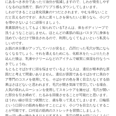
にあるべき水分であったり油分が低減しますので、しわが発生しやす
くなるのは当然で、肌のプリプリ感もダウンしてしまいます。
しわができることは老化現象の1つだとされます。やむを得ないこと
だと言えるのですが、永久に若々しさを保ちたいと願うなら、小ジワ
を増やさないように頑張りましょう。
美素肌持ちとしてもよく知られているTさんは、体をボディソープで
洗うようなことはしません。ほとんどの素肌の垢はバスタブに身体を
沈めているだけで除去されるので、利用しなくてもよいという私見ら
しいのです。
お肌の水分量がアップしてハリが戻ると、凸凹だった毛穴が気になら
なくなるでしょう。それを適えるためにも、化粧水をたっぷりたたき
込んだ後は、乳液やクリームなどのアイテムで確実に保湿を行なうべ
きでしょうね。
もともとそばかすに頭を悩ませているような人は、遺伝が根本的な原
因だと考えて間違いありません。遺伝が原因であるそばかすに美白ケ
ア専門のコスメを使用しても、そばかすの色を薄く目立たなくする効
果はさほどないと思われます。毛穴が開き気味で苦労している場合、
人気の収れんローションを使用してスキンケアを施せば、毛穴が開い
た部分を引き締めて、たるみを回復させることが可能だと思います。
ほうれい線が目立つ状態だと、歳を取って見えてしまいます。口輪筋
という口回りの筋肉を動かすことにより、小ジワを目立たなくするこ
とが可能です。口付近の筋肉のストレッチを習慣にしましょう。
脂っぽい食べ物をあまりとりすぎると、毛穴の開きが目につくように