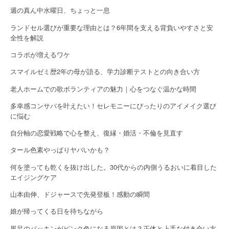
週の真ん中水曜日、ちょっと一息
t
ランドセル選びが重要な理由とは？6年間を支える背負いやすさと安
i
全性を解説
o
コラボが増えるワケ
n
スマイルゼミ歴2年の母が語る、学力診断テストとの向き合い方
老人ホームでの歌ボランティアの魅力｜心をつなぐ温かな時間
多幸感コンサバを叶えたい！セレモニーにぴったりのアイメイク選び
に悩む
自分軸の恋愛戦略で心を整え、復縁・婚活・不倫を見直す
タール色素やっぱりヤバいかも？
何を塗っても乾くを抜け出した。30代からの内側うるおいに着目した
エイジングケア
山本由伸、ドジャースで先発登板！感動の瞬間
娘が帰ってくる日を待ちながら
風呂のパッキンがピンク色になる原因とは？正体と上手な付き合い方