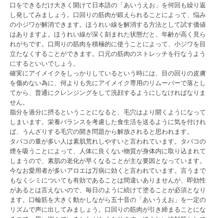
口をできるだけ大きく開けて日本語の「あいうえお」を何回も繰り返
し発してみましょう。口回りの筋肉が鍛えられることによって、悩み
の小ジワが解消できます。ほうれい線を解消する方法として試す価値
はありますよ。ほうれい線が深く刻まれた状態だと、年齢が高く見ら
れがちです。口周りの筋肉を積極的に使うことによって、小ジワを目
立たなくすることができます。口元の筋肉のストレッチを行なうよう
にするといいでしょう。
確実にアイメイクをしっかりしているという時には、目の回りの皮膚
を傷めない為に、何よりも先にアイメイク専用のリムーバーで落とし
てから、普通にクレンジングをして洗顔するようにしなければなりま
せん。
脂分を過分に摂るということになると、毛穴はより開くようになって
しまいます。栄養バランスを考慮した食生活を送るように気を付けれ
ば、うんざりする毛穴の開き問題から解放されると思われます。
タバコの量が多い人は素肌荒れしやすいと言われています。タバコの
煙を吸うことによって、人体に良くない物質が身体内に取り込まれて
しまうので、素肌の老化が早くなることが主な要因となっています。
今なお愛用者が多いアロエは万病に効くと言われています。言うまで
もなくシミについても有効であることは間違いありませんが、即効性
があるとは言えないので、毎日のように続けて塗ることが必須となり
ます。口輪筋を大きく動かしながら五十音の「あいうえお」を一定の
リズムで声に出してみましょう。口回りの筋肉が引き締まることにな