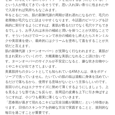
という人が増えてきているそうです。思い入れ深い香りに包まれた中
で入浴すれば気持ちもなごみます。
年をとるにつれ、肌の新陳代謝の周期が遅れ遅れになるので、毛穴の
老廃物が毛穴などに詰まりやすくなります。今話題のピーリングを計
画的に実行するようにすれば、素肌が甦るだけでなく毛穴ケアもでき
るでしょう。お手入れは水分の補給と潤いを保つことが大切なことで
す。そういうわけでローションで水分の補給をし終えたらスキンミル
クや美容液を使い、最終的にはクリームを塗布して蓋をすることが大
切だと言えます。
肌の新陳代謝（ターンオーバー）が支障なく行なわれますと、素肌が
生まれ変わっていくので、大概素敵な美肌になれること請け合いで
す。ターンオーバーのサイクルが不安定になると、嫌な吹き出物やシ
ミやニキビが出てきてしまいます。
美素肌持ちのタレントとしても知られているKMさんは、体をボディ
ソープで洗っていません。たいていの肌の垢は湯船に身体を沈めてい
るだけで落ちるから、使用する意味がないという主張らしいのです。
首回りのしわはエクササイズに努めて薄くするようにしましょう。上
を見るような形であごを反らせ、首周辺の皮膚を上下に引き伸ばすよ
うにすれば、小ジワも着実に薄くなっていきます。
「思春期が過ぎて現れるニキビは完全治癒が困難だ」という特徴があ
ります。日頃のスキンケアを的確な方法で実践することと、規則的な
毎日を過ごすことが重要です。