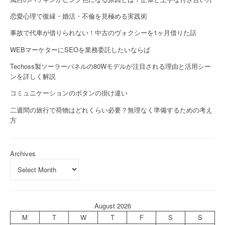
恋愛心理で復縁・婚活・不倫を見極める実践術
事故で代車が借りられない！中古のヴォクシーを1ヶ月借りた話
WEBマーケターにSEOを業務委託したいならば
Techoss製ソーラーパネルの80Wモデルが注目される理由と活用シー
ンを詳しく解説
コミュニケーションのボタンの掛け違い
二週間の旅行で荷物はどれくらい必要？無理なく準備するための考え
方
Archives
August 2026
M
T
W
T
F
S
S