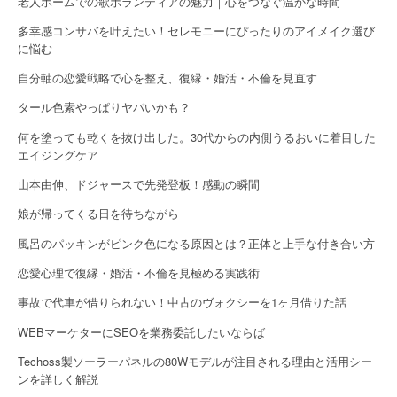
老人ホームでの歌ボランティアの魅力｜心をつなぐ温かな時間
多幸感コンサバを叶えたい！セレモニーにぴったりのアイメイク選び
に悩む
自分軸の恋愛戦略で心を整え、復縁・婚活・不倫を見直す
タール色素やっぱりヤバいかも？
何を塗っても乾くを抜け出した。30代からの内側うるおいに着目した
エイジングケア
山本由伸、ドジャースで先発登板！感動の瞬間
娘が帰ってくる日を待ちながら
風呂のパッキンがピンク色になる原因とは？正体と上手な付き合い方
恋愛心理で復縁・婚活・不倫を見極める実践術
事故で代車が借りられない！中古のヴォクシーを1ヶ月借りた話
WEBマーケターにSEOを業務委託したいならば
Techoss製ソーラーパネルの80Wモデルが注目される理由と活用シー
ンを詳しく解説