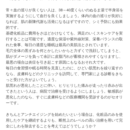
常々血の巡りが良くない人は、38～40度くらいのぬるま湯で半身浴を
実施するようにして血行を良くしましょう。体内の血の巡りが良好に
なれば、肌の新陳代謝も活発になるはずですので、シミ予防にも効果
的です。
基礎化粧品に費用をさほどかけなくても、満足のいくスキンケアを実
行することは可能です。適度な保湿や紫外線対策、栄養バランスの取
れた食事、毎日の適度な睡眠は最高の美肌法とされています。
毛穴全体の黒ずみを何とかしたいからと力ずくで洗顔してしまうと、
肌がダメージを負って余計に皮脂汚れが蓄積されやすくなりますし、
最悪の場合は炎症を引き起こす原因にもなるおそれ大です。
毎日の食習慣や眠る時間を見直したのに、ひどい肌荒れを繰り返すの
なら、皮膚科などのクリニックを訪問して、専門家による診断をきち
っと受けた方がよいでしょう。
肌荒れが悪化したことに伴い、ヒリヒリした痛みが走ったり赤みが出
てきたという人は、病院で治療を受けるようにしましょう。敏感肌が
悪化したのなら、すぐに皮膚科などの医療機関を受診するのがセオリ
ーです。
きちんとアンチエイジングを始めたいという場合は、化粧品のみを使
用したケアを継続するよりも、断然上のレベルの高い治療を用いて完
全にしわを除去することを考えてはどうでしょうか？