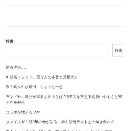
s
t
n
a
検索
v
検索
i
g
原液注射…。
a
AI起業メソッド、買う人の本音と見極め方
週の真ん中水曜日、ちょっと一息
t
ランドセル選びが重要な理由とは？6年間を支える背負いやすさと安
i
全性を解説
o
コラボが増えるワケ
n
スマイルゼミ歴2年の母が語る、学力診断テストとの向き合い方