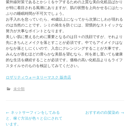
紫外線対策であるとかシミをケアするための上質な美白化粧品ばかり
が特に着目される風潮にありますが、肌の状態を上向かせるにはたっ
ぷりの睡眠時間が不可欠でしょう。
お手入れを怠っていたら、40歳以上になってから次第にしわが現れる
のは当然のことです。シミの発生を防ぐには、習慣的なストイックな
努力が大事なポイントとなります。
美しい肌に整えるために重要となるのは日々の洗顔ですが、それより
先にきちんとメイクを落とすことが必須です。中でもアイメイクはな
かなか落としにくいので、入念にクレンジングすることが大事です。
みんなが羨むほどの滑らかな美肌を望むなら、何を差し置いても健康
的な生活を継続することが必須です。価格の高い化粧品よりもライフ
スタイルそのものを検証してみてください。
ロザリティウォータリーマスク 販売店
未分類
P
←
ネットサーフィンをしてみる
おすすめの白髪染め
→
と、稼ぐ方法が色々と公にされて
o
います。