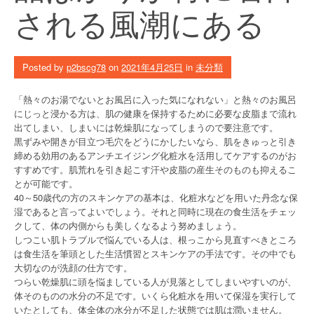
される風潮にある
Posted by
p2bscg78
on
2021年4月25日
in
未分類
「熱々のお湯でないとお風呂に入った気になれない」と熱々のお風呂
にじっと浸かる方は、肌の健康を保持するために必要な皮脂まで流れ
出てしまい、しまいには乾燥肌になってしまうので要注意です。
黒ずみや開きが目立つ毛穴をどうにかしたいなら、肌をきゅっと引き
締める効用のあるアンチエイジング化粧水を活用してケアするのがお
すすめです。肌荒れを引き起こす汗や皮脂の産生そのものも抑えるこ
とが可能です。
40～50歳代の方のスキンケアの基本は、化粧水などを用いた丹念な保
湿であると言ってよいでしょう。それと同時に現在の食生活をチェッ
クして、体の内側からも美しくなるよう努めましょう。
しつこい肌トラブルで悩んでいる人は、根っこから見直すべきところ
は食生活を筆頭とした生活慣習とスキンケアの手法です。その中でも
大切なのが洗顔の仕方です。
つらい乾燥肌に頭を悩ましている人が見落としてしまいやすいのが、
体そのものの水分の不足です。いくら化粧水を用いて保湿を実行して
いたとしても、体全体の水分が不足した状態では肌は潤いません。