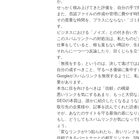
か。
せっかく積み上げてきた評価を、自分の手で
また、否認ファイルの作成や管理に費やす時
その貴重な時間を、プラスにならない「ゴミ
す。
ビジネスにおける「ノイズ」との付き合い方
このスパムリンクへの対処法は、私たちのビ
仕事をしていると、根も葉もない噂話や、生
それらに一つ一つ反論したり、目くじらを立
す。
「無視をする」というのは、決して逃げでは
自分の成すべきこと、守るべき価値に集中す
Googleがスパムリンクを無視するように
要があります。
本当に目を向けるべきは「信頼」の構築
悪いリンクを気にするあまり、もっと大切な
SEOの本質は、誰かに紹介したくなるよう
取引先の企業様や、記事を読んでくれた読者
そが、あなたのサイトを守る最強の盾になり
もし、どうしてもスパムリンクが気になって
ょう。
「変なリンクが1つ貼られたら、良いリンク
信頼できるパートナーとの相互リンクや、S