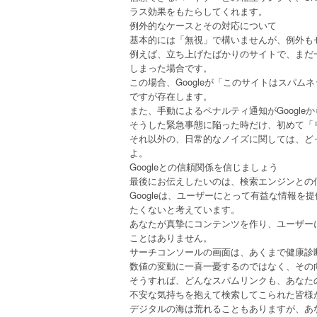
ラス効果をもたらしてくれます。
例外的なケースとその対応について
基本的には「無視」で構いませんが、例外も
例えば、立ち上げたばかりのサイトで、まだ
しまった場合です。
この場合、Googleが「このサイトはスパ
ですが存在します。
また、手動によるペナルティ通知がGoogl
そうした緊急事態に陥った時だけ、初めて「
それ以外の、日常的なノイズに関しては、ど
よ。
Googleとの信頼関係を信じましょう
最後にお伝えしたいのは、検索エンジンとの
Googleは、ユーザーにとって有益な情報
たくないと考えています。
あなたが真摯にコンテンツを作り、ユーザー
ことはありません。
サーチコンソールの画面は、あくまで健康診
数値の変動に一喜一憂するのではなく、その
そうすれば、どんなスパムリンクも、あなた
不安な気持ちを抱えて検索してこられた皆様
デジタルの海は荒れることもありますが、あ