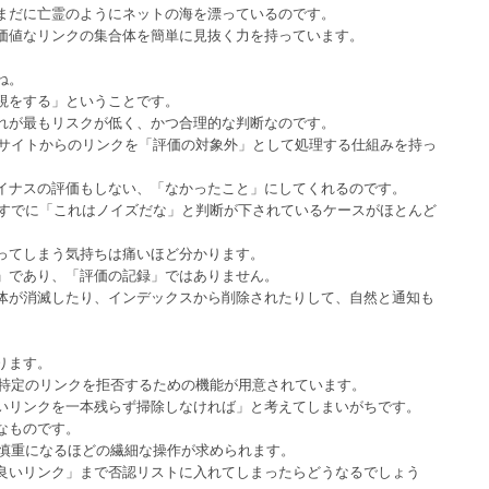
まだに亡霊のようにネットの海を漂っているのです。
価値なリンクの集合体を簡単に見抜く力を持っています。
ね。
視をする」ということです。
れが最もリスクが低く、かつ合理的な判断なのです。
低いサイトからのリンクを「評価の対象外」として処理する仕組みを持っ
イナスの評価もしない、「なかったこと」にしてくれるのです。
側ですでに「これはノイズだな」と判断が下されているケースがほとんど
ってしまう気持ちは痛いほど分かります。
」であり、「評価の記録」ではありません。
体が消滅したり、インデックスから削除されたりして、自然と通知も
ります。
う、特定のリンクを拒否するための機能が用意されています。
いリンクを一本残らず掃除しなければ」と考えてしまいがちです。
なものです。
は慎重になるほどの繊細な操作が求められます。
良いリンク」まで否認リストに入れてしまったらどうなるでしょう