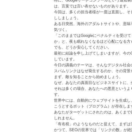
は、言葉では言い表せないものがあります。
今回は、多くの担当者様が一度は直面し、そ
ししましょう。
ある日突然、海外のアダルトサイトや、意味
気づく。
「このままではGoogleにペナルティを受
か」と、夜も眠れなくなるほど心配になる方
でも、どうか安心してください。
最初に結論を申し上げてしまいますが、今のG
しています。
今日の講義のテーマは、そんなデジタル社会
スパムリンクはなぜ発生するのか、その背景
まず、敵を知ることから始めましょう。
なぜ、あなたの真面目なビジネスサイトに、
それは多くの場合、あなたへの悪意というよ
す。
世界中には、自動的にウェブサイトを生成し
こうとするボット（プログラム）が存在しま
あなたがターゲットにされたのは、あくまで
しれません。
「有名税」のようなものだと捉えて、まずは
かつて、SEOの世界では「リンクの数」が