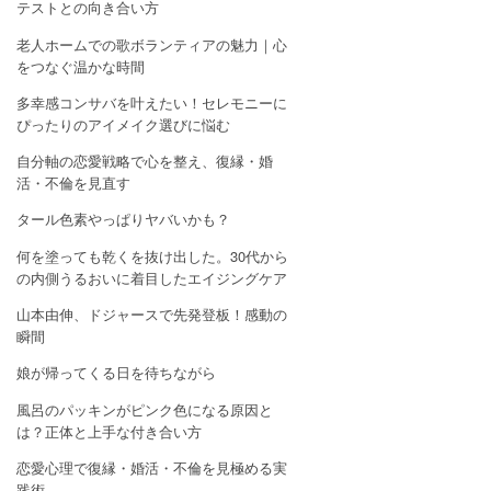
テストとの向き合い方
老人ホームでの歌ボランティアの魅力｜心
をつなぐ温かな時間
多幸感コンサバを叶えたい！セレモニーに
ぴったりのアイメイク選びに悩む
自分軸の恋愛戦略で心を整え、復縁・婚
活・不倫を見直す
タール色素やっぱりヤバいかも？
何を塗っても乾くを抜け出した。30代から
の内側うるおいに着目したエイジングケア
山本由伸、ドジャースで先発登板！感動の
瞬間
娘が帰ってくる日を待ちながら
風呂のパッキンがピンク色になる原因と
は？正体と上手な付き合い方
恋愛心理で復縁・婚活・不倫を見極める実
践術