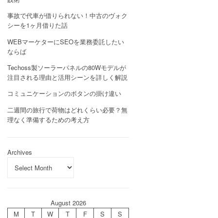
事故で代車が借りられない！中古のヴォク
シーを1ヶ月借りた話
WEBマーケターにSEOを業務委託したい
ならば
Techoss製ソーラーパネルの80Wモデルが
注目される理由と活用シーンを詳しく解説
コミュニケーションのボタンの掛け違い
二週間の旅行で荷物はどれくらい必要？無
理なく準備するための考え方
Archives
August 2026
M
T
W
T
F
S
S