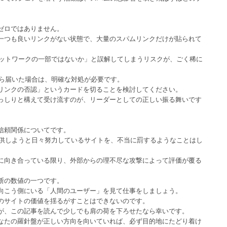
ゼロではありません。
一つも良いリンクがない状態で、大量のスパムリンクだけが貼られて
ムネットワークの一部ではないか」と誤解してしまうリスクが、ごく稀に
eから届いた場合は、明確な対処が必要です。
リンクの否認」というカードを切ることを検討してください。
っしりと構えて受け流すのが、リーダーとしての正しい振る舞いです
信頼関係についてです。
を提供しようと日々努力しているサイトを、不当に罰するようなことはし
に向き合っている限り、外部からの理不尽な攻撃によって評価が覆る
断の数値の一つです。
向こう側にいる「人間のユーザー」を見て仕事をしましょう。
のサイトの価値を揺るがすことはできないのです。
が、この記事を読んで少しでも肩の荷を下ろせたなら幸いです。
なたの羅針盤が正しい方向を向いていれば、必ず目的地にたどり着け