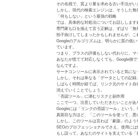
その名残で、質より量を求める古い手法がい
しかし、現代の検索エンジンは、そうした無
「何もしない」という最強の戦略
では、具体的な対処法についてお話しします
専門家も口を揃えて言う正解は、ずばり「無
拍子抜けしてしまったかもしれませんが、こ
Googleのアルゴリズムは、明らかに質の
ています。
つまり、プラスの評価もしない代わりに、マ
あなたが慌てて対応しなくても、Google
なんですよ。
サーチコンソールに表示されていると気にな
しかし、それは単なる「データとしての記録
しばらく時間が経てば、リンク元のサイト自
消えていくことでしょう。
「否認ツール」に潜むリスクと副作用
ここで一つ、注意していただきたいことがあ
Googleには「リンクの否認ツール」とい
真面目な方ほど、「このツールを使って、悪
しかし、このツールは言わば「劇薬」のよう
SEOのプロフェッショナルでさえ、使用に
もし誤って、あなたのサイトを支えている「