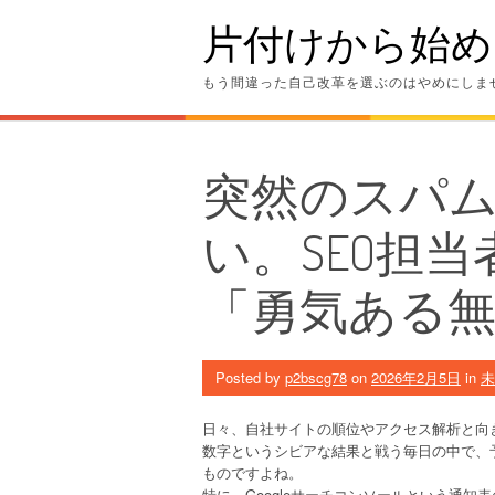
Skip
片付けから始め
to
content
もう間違った自己改革を選ぶのはやめにしま
突然のスパ
い。SEO担
「勇気ある
Posted by
p2bscg78
on
2026年2月5日
in
未
日々、自社サイトの順位やアクセス解析と向
数字というシビアな結果と戦う毎日の中で、
ものですよね。
特に、Googleサーチコンソールという通