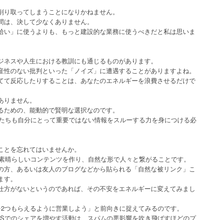
削り取ってしまうことになりかねません。
間は、決して少なくありません。
拾い」に使うよりも、もっと建設的な業務に使うべきだと私は思いま
ジネスや人生における教訓にも通じるものがあります。
産性のない批判といった「ノイズ」に遭遇することがありますよね。
てて反応したりすることは、あなたのエネルギーを浪費させるだけで
ありません。
るための、能動的で賢明な選択なのです。
、私たちも自分にとって重要ではない情報をスルーする力を身につける必
ことを忘れてはいませんか。
な素晴らしいコンテンツを作り、自然な形で人々と繋がることです。
の方、あるいは友人のブログなどから貼られる「自然な被リンク」こ
ます。
仕方がないというのであれば、その不安をエネルギーに変えてみまし
を2つもらえるように営業しよう」と前向きに捉えてみるのです。
NSでのシェアを増やす活動は、スパムの悪影響を吹き飛ばすほどのプ