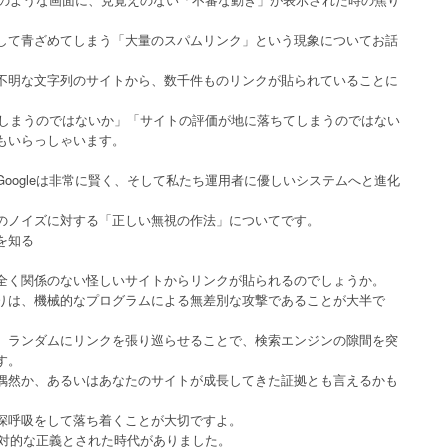
して青ざめてしまう「大量のスパムリンク」という現象についてお話
不明な文字列のサイトから、数千件ものリンクが貼られていることに
けてしまうのではないか」「サイトの評価が地に落ちてしまうのではない
もいらっしゃいます。
oogleは非常に賢く、そして私たち運用者に優しいシステムへと進化
のノイズに対する「正しい無視の作法」についてです。
を知る
全く関係のない怪しいサイトからリンクが貼られるのでしょうか。
りは、機械的なプログラムによる無差別な攻撃であることが大半で
、ランダムにリンクを張り巡らせることで、検索エンジンの隙間を突
す。
偶然か、あるいはあなたのサイトが成長してきた証拠とも言えるかも
深呼吸をして落ち着くことが大切ですよ。
絶対的な正義とされた時代がありました。