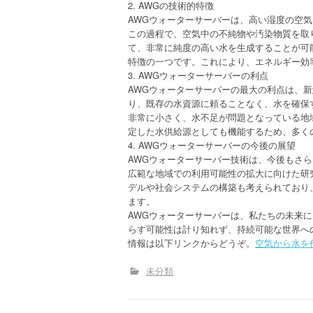
2. AWGの技術的特徴
AWGウォーターサーバーは、高い湿度の空
この過程で、空気中の不純物や汚染物質を取
て、非常に純度の高い水を生成することが可
特徴の一つです。これにより、エネルギー効
3. AWGウォーターサーバーの利点
AWGウォーターサーバーの最大の利点は、
り、既存の水資源に頼ることなく、水を確保
非常に小さく、水不足が問題となっている地
定した水供給源としても機能するため、多く
4. AWGウォーターサーバーの今後の展望
AWGウォーターサーバー技術は、今後もさ
広範な地域での利用可能性の拡大に向けた研
デルや社会システムの構築も考えられており
ます。
AWGウォーターサーバーは、私たちの未来
らす可能性は計り知れず、持続可能な世界へ
情報は以下リンクからどうぞ。
空気から水を
未分類