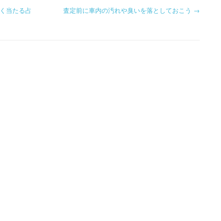
く当たる占
査定前に車内の汚れや臭いを落としておこう
→