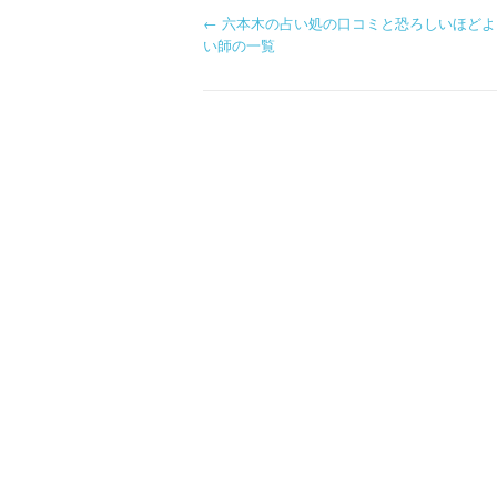
P
←
六本木の占い処の口コミと恐ろしいほどよ
い師の一覧
o
s
t
n
a
v
i
g
a