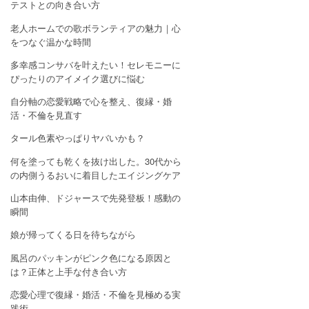
テストとの向き合い方
老人ホームでの歌ボランティアの魅力｜心
をつなぐ温かな時間
多幸感コンサバを叶えたい！セレモニーに
ぴったりのアイメイク選びに悩む
自分軸の恋愛戦略で心を整え、復縁・婚
活・不倫を見直す
タール色素やっぱりヤバいかも？
何を塗っても乾くを抜け出した。30代から
の内側うるおいに着目したエイジングケア
山本由伸、ドジャースで先発登板！感動の
瞬間
娘が帰ってくる日を待ちながら
風呂のパッキンがピンク色になる原因と
は？正体と上手な付き合い方
恋愛心理で復縁・婚活・不倫を見極める実
践術