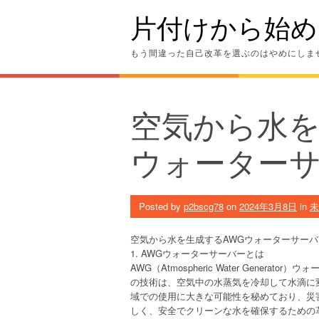
Skip
片付けから始め
to
content
もう間違った自己改革を選ぶのはやめにしま
空気から水を
ウォーター
Posted by
p2bscg78
on
2024年3月8日
in
未
空気から水を生成するAWGウォーターサー
1. AWGウォーターサーバーとは
AWG（Atmospheric Water Gene
の技術は、空気中の水蒸気を冷却して水滴に
域での使用に大きな可能性を秘めており、災
しく、安全でクリーンな水を確保するための