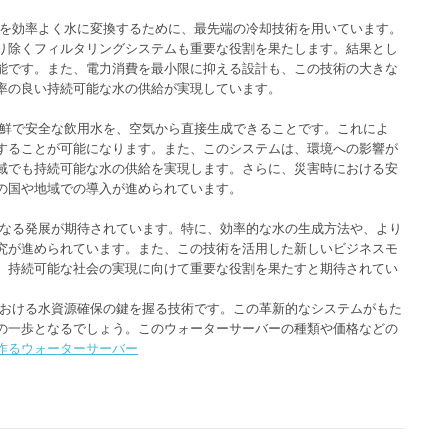
気を効率よく水に変換するために、最先端の冷却技術を用いています。
り除くフィルタリングシステムも重要な役割を果たします。結果とし
能です。また、電力消費を最小限に抑える設計も、この技術の大きな
率の良い持続可能な水の供給が実現しています。
新鮮で安全な飲用水を、空気から直接生成できることです。これによ
することが可能になります。また、このシステムは、環境への影響が
域でも持続可能な水の供給を実現します。さらに、災害時における安
の国や地域での導入が進められています。
らなる発展が期待されています。特に、効率的な水の生成方法や、より
究が進められています。また、この技術を活用した新しいビジネスモ
、持続可能な社会の実現に向けて重要な役割を果たすと期待されてい
における水資源確保の鍵を握る技術です。この革新的なシステムがもた
の一歩となるでしょう。このウォーターサーバーの種類や価格などの
作るウォーターサーバー