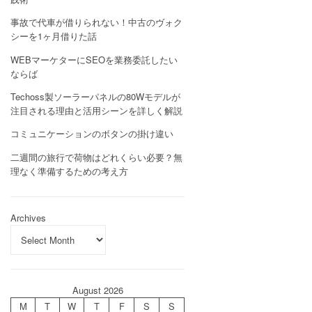
事故で代車が借りられない！中古のヴォク
シーを1ヶ月借りた話
WEBマーケターにSEOを業務委託したい
ならば
Techoss製ソーラーパネルの80Wモデルが
注目される理由と活用シーンを詳しく解説
コミュニケーションのボタンの掛け違い
二週間の旅行で荷物はどれくらい必要？無
理なく準備するための考え方
Archives
August 2026
M
T
W
T
F
S
S