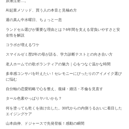
g
原液注射…。
a
AI起業メソッド、買う人の本音と見極め方
週の真ん中水曜日、ちょっと一息
t
ランドセル選びが重要な理由とは？6年間を支える背負いやすさと安
i
全性を解説
o
コラボが増えるワケ
n
スマイルゼミ歴2年の母が語る、学力診断テストとの向き合い方
老人ホームでの歌ボランティアの魅力｜心をつなぐ温かな時間
多幸感コンサバを叶えたい！セレモニーにぴったりのアイメイク選び
に悩む
自分軸の恋愛戦略で心を整え、復縁・婚活・不倫を見直す
タール色素やっぱりヤバいかも？
何を塗っても乾くを抜け出した。30代からの内側うるおいに着目した
エイジングケア
山本由伸、ドジャースで先発登板！感動の瞬間