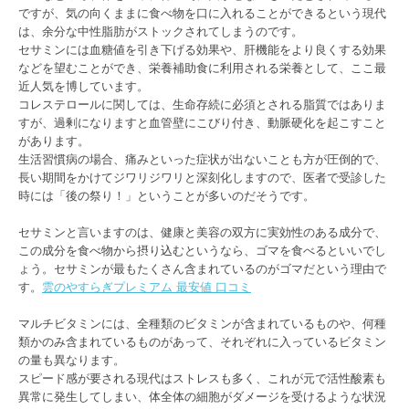
ですが、気の向くままに食べ物を口に入れることができるという現代
は、余分な中性脂肪がストックされてしまうのです。
セサミンには血糖値を引き下げる効果や、肝機能をより良くする効果
などを望むことができ、栄養補助食に利用される栄養として、ここ最
近人気を博しています。
コレステロールに関しては、生命存続に必須とされる脂質ではありま
すが、過剰になりますと血管壁にこびり付き、動脈硬化を起こすこと
があります。
生活習慣病の場合、痛みといった症状が出ないことも方が圧倒的で、
長い期間をかけてジワリジワリと深刻化しますので、医者で受診した
時には「後の祭り！」ということが多いのだそうです。
セサミンと言いますのは、健康と美容の双方に実効性のある成分で、
この成分を食べ物から摂り込むというなら、ゴマを食べるといいでし
ょう。セサミンが最もたくさん含まれているのがゴマだという理由で
す。
雲のやすらぎプレミアム 最安値 口コミ
マルチビタミンには、全種類のビタミンが含まれているものや、何種
類かのみ含まれているものがあって、それぞれに入っているビタミン
の量も異なります。
スピード感が要される現代はストレスも多く、これが元で活性酸素も
異常に発生してしまい、体全体の細胞がダメージを受けるような状況