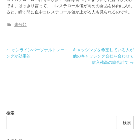
です。はっきり言って、コレステロール値が高めの食品を体内に入れ
ると、瞬く間に血中コレステロール値が上がる人も見られるのです。
未分類
P
←
オンラインパーソナルトレーニ
キャッシングを希望している人が
ングが効果的
他のキャッシング会社を合わせて
o
借入残高の総合計で
→
s
t
n
a
検索
v
検索
i