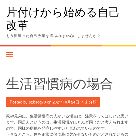
Skip
片付けから始める自己
to
content
改革
もう間違った自己改革を選ぶのはやめにしませんか？
生活習慣病の場合
Posted by
p2bscg78
on
2021年9月24日
in
未分類
親や兄弟に、生活習慣病の人がいる場合は、注意をしてほしいと思い
ます。同居人というのは、生活習慣がほとんど同じだと考えられます
ので、同様の病気を発症しやすいと言われているのです。
正直なところ、体を正常に保つ為に欠かせないものだとされているの