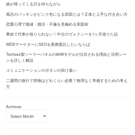
娘が帰ってくる日を待ちながら
風呂のパッキンがピンク色になる原因とは？正体と上手な付き合い方
恋愛心理で復縁・婚活・不倫を見極める実践術
事故で代車が借りられない！中古のヴォクシーを1ヶ月借りた話
WEBマーケターにSEOを業務委託したいならば
Techoss製ソーラーパネルの80Wモデルが注目される理由と活用シー
ンを詳しく解説
コミュニケーションのボタンの掛け違い
二週間の旅行で荷物はどれくらい必要？無理なく準備するための考え
方
Archives