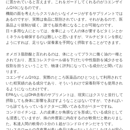
に置かれていると言えます。これをガードしてくれるのがコエンザイ
ムQ10になるのです。
機能の面を考えたらクスリみたいなイメージがするサプリメントでは
あるのですが、実際は食品に類別されています。それがあるので、医
薬品より規制が緩く、誰でも販売者になることが可能なのです。
日々多用な人にとっては、食事によって人の体が要するビタミンとか
ミネラルを確保するのは難しいと思いますが、マルチビタミンを飲む
ようにすれば、足りない栄養素を手間なく摂取することができます。
オメガ３脂肪酸と言われるのは、体にとってプラスに働く油の一種と
されており、悪玉コレステロール値を下げたり中性脂肪を減少させる
役割を担うということで、物凄く評判になっている成分だと聞いてお
ります。
コエンザイムQ10は、実際のところ医薬品のひとつとして利用されて
いた程実績のある成分であり、そういうわけで栄養剤等でも使用され
るようになったわけです。
EPAないしはDHA含有のサプリメントは、現実にはクスリと並行して
摂取しても身体に影響を及ぼすようなことはないですが、できればい
つも診てもらっているドクターに聞いてみる方がベターですね。
コンドロイチンは、人の皮膚とか角膜などを形成している成分として
も浸透していますが、殊の外豊富に内在するのが軟骨だと教わりまし
た。私達人間の軟骨の３分の１超がコンドロイチンだそうです。
コレステロールの含有量が多い食品は食べないようにしたほうが安心