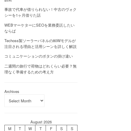
事故で代車が借りられない！中古のヴォク
シーを1ヶ月借りた話
WEBマーケターにSEOを業務委託したい
ならば
Techoss製ソーラーパネルの80Wモデルが
注目される理由と活用シーンを詳しく解説
コミュニケーションのボタンの掛け違い
二週間の旅行で荷物はどれくらい必要？無
理なく準備するための考え方
Archives
August 2026
M
T
W
T
F
S
S