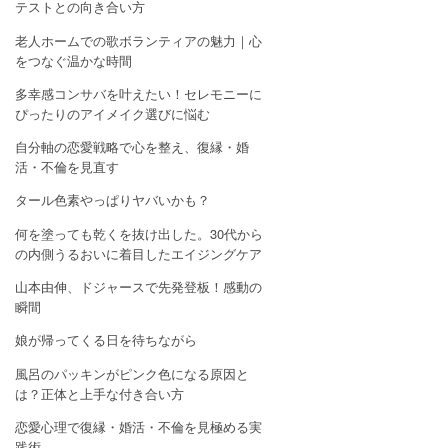
テストとの向き合い方
老人ホームでの歌ボランティアの魅力｜心
をつなぐ温かな時間
多幸感コンサバを叶えたい！セレモニーに
ぴったりのアイメイク選びに悩む
自分軸の恋愛戦略で心を整え、復縁・婚
活・不倫を見直す
タール色素やっぱりヤバいかも？
何を塗っても乾くを抜け出した。30代から
の内側うるおいに着目したエイジングケア
山本由伸、ドジャースで先発登板！感動の
瞬間
娘が帰ってくる日を待ちながら
風呂のパッキンがピンク色になる原因と
は？正体と上手な付き合い方
恋愛心理で復縁・婚活・不倫を見極める実
践術