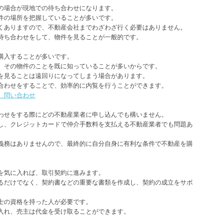
の場合が現地での待ち合わせになります。
件の場所を把握していることが多いです。
くありますので、不動産会社までわざわざ行く必要はありません。
待ち合わせをして、物件を見ることが一般的です。
購入することが多いです。
、その物件のことを既に知っていることが多いからです。
を見ることは遠回りになってしまう場合があります。
合わせをすることで、効率的に内覧を行うことができます。
】問い合わせ
わせをする際にどの不動産業者に申し込んでも構いません。
し、クレジットカードで仲介手数料を支払える不動産業者でも問題あ
義務はありませんので、最終的に自分自身に有利な条件で不動産を購
を気に入れば、取引契約に進みます。
るだけでなく、契約書などの重要な書類を作成し、契約の成立をサポ
士の資格を持った人が必要です。
入れ、売主は代金を受け取ることができます。