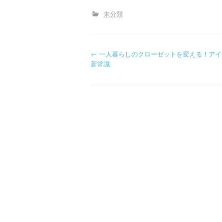
未分類
P
←
一人暮らしのクローゼットを変える！アイ
新常識
o
s
t
n
a
v
i