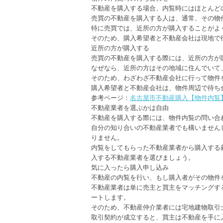
不動産を購入する場合、内覧時にはほとんど
売買の不動産を購入する人は、通常、その物
特に売買では、近所の方が購入することがよ
そのため、購入希望者と不動産会社は現地で
近所の方が購入する
売買の不動産を購入する際には、近所の方が
なぜなら、近所の方はその地域に住んでいて
そのため、わざわざ不動産会社に行って物件
購入希望者と不動産会社は、物件周辺で待ち
参考ページ：
名古屋市不動産購入【物件内覧
不動産業者を選ぶかは自由
不動産を購入する際には、物件内覧の問い合
自分の知り合いの不動産業者でも構いません
りません。
内覧をしてもらった不動産業者から購入する
入する不動産業者を選びましょう。
気に入ったら購入申し込み
不動産の内覧を行い、もし購入者がその物件
不動産業者は単に売主と買主をマッチングす
ートします。
そのため、不動産仲介業者には宅地建物取引
取引契約が成立すると、買主は不動産を手に