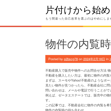
Skip
片付けから始め
to
content
もう間違った自己改革を選ぶのはやめにしま
物件の内覧
Posted by
p2bscg78
on
2024年2月18日
in
不動産購入で販売中物件へのお問合せ方法 
不動産を購入したい方は、最初に物件の内覧
まずは、スーモやYahoo!不動産のような
見たい物件が見つかったら、不動産会社に問
問い合わせは、メールや電話で行うことがで
例えば、ゼータエステートでは、販売中の物
す。
この記事では、不動産会社に物件の内覧を希
物件の内覧時の待ち合わせ