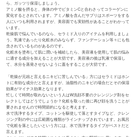
ら、ガッツリ保湿しましょう。
アミノ酸を摂ると、身体の中でビタミンCと合わさってコラーゲンに
変化するとされています。アミノ酸を含んだサプリはスポーツをする
人にいつも利用されますが、美容面でも実効性があることがわかって
います。
乾燥肌で悩んでいるのなら、セラミド入りのアイテムを利用しましょ
う。乳液であったり化粧水のみならず、ファンデーション等々にも包
含されているものがあるのです。
化粧水を塗布して肌に潤いを補給したら、美容液を使用して肌の悩み
に適する成分を加えることが大切です。美容液の後は乳液で保湿し
て、水分を蒸発させないように蓋をすることが大切です。
「乾燥が元凶と言えるニキビに苦しんでいる」方にはセラミドはホン
トに有効な成分だと言えますが、油脂性のニキビの場合だとその保湿
効果がマイナス効果となります。
忙しくて時間が取れないという人はW洗顔不要のクレンジング剤をセ
レクトしてはどうでしょうか？化粧を取った後に再び顔を洗うことが
要されませんので時間節約になると考えます。
水で洗浄するタイプ、コットンを駆使して落とすタイプなど、クレン
ジング剤の中には広範囲な種類がラインナップされています。お風呂
で化粧を落としたいという方には、水で洗浄するタイプがベストだと
言えます。