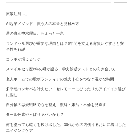
i
原液注射…。
g
AI起業メソッド、買う人の本音と見極め方
a
週の真ん中水曜日、ちょっと一息
t
ランドセル選びが重要な理由とは？6年間を支える背負いやすさと安
全性を解説
i
コラボが増えるワケ
o
スマイルゼミ歴2年の母が語る、学力診断テストとの向き合い方
n
老人ホームでの歌ボランティアの魅力｜心をつなぐ温かな時間
多幸感コンサバを叶えたい！セレモニーにぴったりのアイメイク選び
に悩む
自分軸の恋愛戦略で心を整え、復縁・婚活・不倫を見直す
タール色素やっぱりヤバいかも？
何を塗っても乾くを抜け出した。30代からの内側うるおいに着目した
エイジングケア