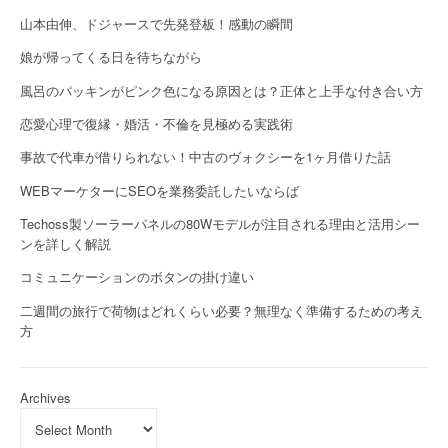
山本由伸、ドジャースで先発登板！感動の瞬間
娘が帰ってくる日を待ちながら
風呂のパッキンがピンク色になる原因とは？正体と上手な付き合い方
恋愛心理で復縁・婚活・不倫を見極める実践術
事故で代車が借りられない！中古のヴォクシーを1ヶ月借りた話
WEBマーケターにSEOを業務委託したいならば
Techoss製ソーラーパネルの80Wモデルが注目される理由と活用シー
ンを詳しく解説
コミュニケーションのボタンの掛け違い
二週間の旅行で荷物はどれくらい必要？無理なく準備するための考え
方
Archives