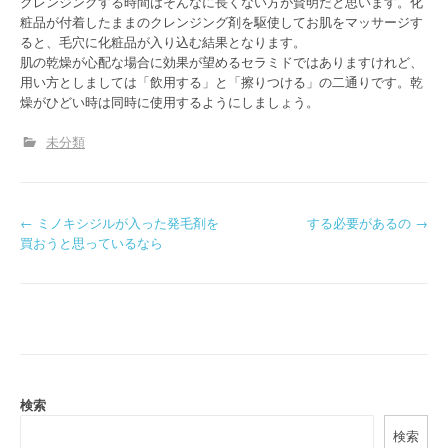
クレンジングする時間はそんなに長くない方が賢明だと思います。化
粧品が付着したままのクレンジング剤を駆使してお肌をマッサージす
ると、毛穴に化粧品が入り込む結果となります。
肌の乾燥が心配な場合に効果が望めるセラミドではありますけれど、
用い方としましては「飲用する」と「擦りつける」の二通りです。乾
燥がひどい時は同時に使用するようにしましょう。
未分類
P
←
ミノキシジルが入った発毛剤を
する必要があるの
→
買おうと思っているなら
o
s
t
n
a
検索
検索
v