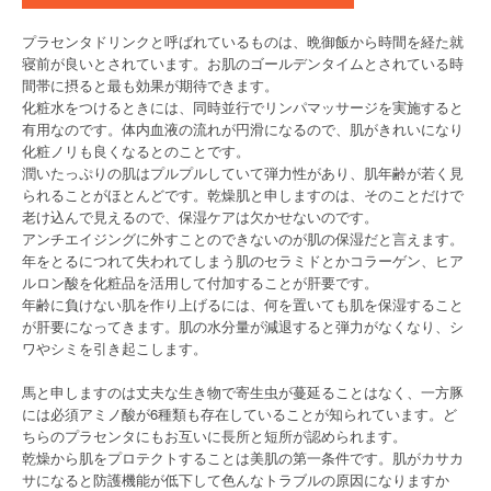
プラセンタドリンクと呼ばれているものは、晩御飯から時間を経た就
寝前が良いとされています。お肌のゴールデンタイムとされている時
間帯に摂ると最も効果が期待できます。
化粧水をつけるときには、同時並行でリンパマッサージを実施すると
有用なのです。体内血液の流れが円滑になるので、肌がきれいになり
化粧ノリも良くなるとのことです。
潤いたっぷりの肌はプルプルしていて弾力性があり、肌年齢が若く見
られることがほとんどです。乾燥肌と申しますのは、そのことだけで
老け込んで見えるので、保湿ケアは欠かせないのです。
アンチエイジングに外すことのできないのが肌の保湿だと言えます。
年をとるにつれて失われてしまう肌のセラミドとかコラーゲン、ヒア
ルロン酸を化粧品を活用して付加することが肝要です。
年齢に負けない肌を作り上げるには、何を置いても肌を保湿すること
が肝要になってきます。肌の水分量が減退すると弾力がなくなり、シ
ワやシミを引き起こします。
馬と申しますのは丈夫な生き物で寄生虫が蔓延ることはなく、一方豚
には必須アミノ酸が6種類も存在していることが知られています。ど
ちらのプラセンタにもお互いに長所と短所が認められます。
乾燥から肌をプロテクトすることは美肌の第一条件です。肌がカサカ
サになると防護機能が低下して色んなトラブルの原因になりますか