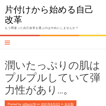
Skip
片付けから始める自己
to
content
改革
もう間違った自己改革を選ぶのはやめにしませんか？
潤いたっぷりの肌は
プルプルしていて弾
力性があり…。
Posted by
p2bscg78
on
2021年8月2日
in
未分類