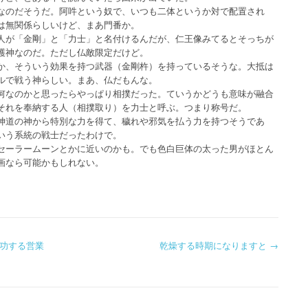
なのだそうだ。阿吽という奴で、いつも二体というか対で配置され
は無関係らしいけど、まあ門番か。
人が「金剛」と「力士」と名付けるんだが、仁王像みてるとそっちが
護神なのだ。ただし仏敵限定だけど。
か、そういう効果を持つ武器（金剛杵）を持っているそうな。大抵は
ルで戦う神らしい。まあ、仏だもんな。
何なのかと思ったらやっぱり相撲だった。ていうかどうも意味が融合
それを奉納する人（相撲取り）を力士と呼ぶ。つまり称号だ。
神道の神から特別な力を得て、穢れや邪気を払う力を持つそうであ
いう系統の戦士だったわけで。
セーラームーンとかに近いのかも。でも色白巨体の太った男がほとん
画なら可能かもしれない。
功する営業
乾燥する時期になりますと
→