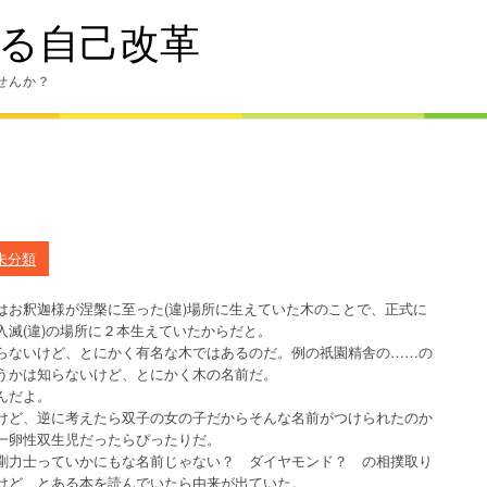
る自己改革
せんか？
未分類
はお釈迦様が涅槃に至った(違)場所に生えていた木のことで、正式に
滅(違)の場所に２本生えていたからだと。
らないけど、とにかく有名な木ではあるのだ。例の祇園精舎の……の
うかは知らないけど、とにかく木の名前だ。
んだよ。
けど、逆に考えたら双子の女の子だからそんな名前がつけられたのか
一卵性双生児だったらぴったりだ。
剛力士っていかにもな名前じゃない？ ダイヤモンド？ の相撲取り
けど、とある本を読んでいたら由来が出ていた。