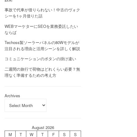
事故で代車が借りられない！中古のヴォク
シーを1ヶ月借りた話
WEBマーケターにSEOを業務委託したい
ならば
Techoss製ソーラーパネルの80Wモデルが
注目される理由と活用シーンを詳しく解説
コミュニケーションのボタンの掛け違い
二週間の旅行で荷物はどれくらい必要？無
理なく準備するための考え方
Archives
August 2026
M
T
W
T
F
S
S