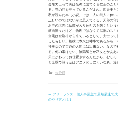
金剛力士って実は仏教に出てくる仁王のこと
る。寺の門を守っているんだよね。四天王と
私が読んだ本（小説）では二人の武人に偉い
正しいのではないかと思えてくる。天部の守
お寺の境内に仏敵が入り込むのを防ぐという
筋肉隆々だけど、物理ではなくて武器のスキ
金剛は金剛杵から来ているとして、力士って
したらしい。相撲は本来は神事であるから、
神事なので普通の人間には出来ない。なので
る。何の事はない、陰陽師とか巫女とかああ
天にかわってお仕置きするんだから、むしろ
ど全裸で戦う話はアニメ化しにくいなあ。漫
未分類
P
←
フリーランス・個人事業主で最短最速で成
のやり方とは？
o