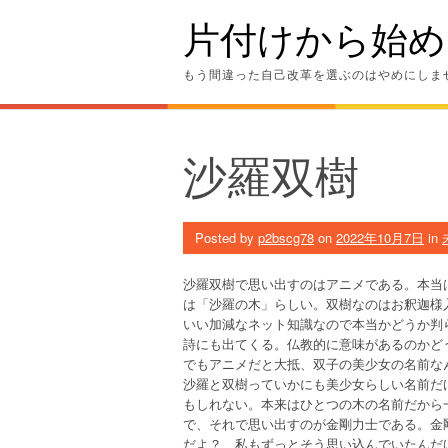
Skip
片付けから始め
to
content
もう間違った自己改革を選ぶのはやめにしま
沙羅双樹
Posted by
p2bscg78
on
2022年10月7日
in
沙羅双樹で思い出すのはアニメである。本当
は「沙羅の木」らしい。双樹なのはお釈迦様入
いい加減なネット知識なので本当かどうか判
詩にも出てくる。仏教的に意味があるのかど
でもアニメだと大抵、双子の美少女の名前な
沙羅と双樹っていかにも美少女らしい名前だ
もしれない。本来はひとつの木の名前だから
で、それで思い出すのが金剛力士である。金
だよ？ 私もずっとそう思い込んでいたんだ