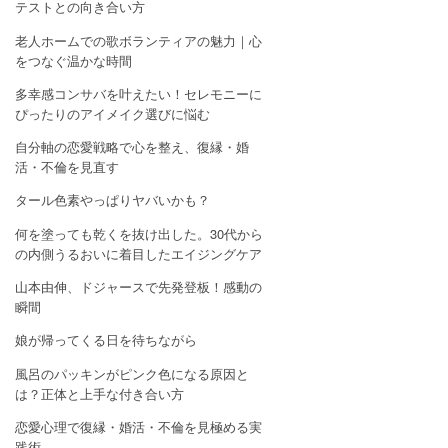
テストとの向き合い方
老人ホームでの歌ボランティアの魅力｜心
をつなぐ温かな時間
多幸感コンサバを叶えたい！セレモニーに
ぴったりのアイメイク選びに悩む
自分軸の恋愛戦略で心を整え、復縁・婚
活・不倫を見直す
タール色素やっぱりヤバいかも？
何を塗っても乾くを抜け出した。30代から
の内側うるおいに着目したエイジングケア
山本由伸、ドジャースで先発登板！感動の
瞬間
娘が帰ってくる日を待ちながら
風呂のパッキンがピンク色になる原因と
は？正体と上手な付き合い方
恋愛心理で復縁・婚活・不倫を見極める実
践術