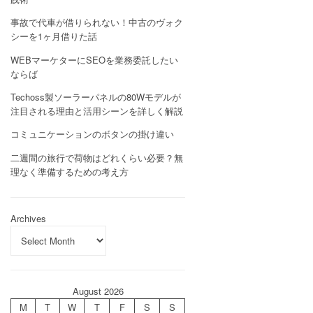
事故で代車が借りられない！中古のヴォク
シーを1ヶ月借りた話
WEBマーケターにSEOを業務委託したい
ならば
Techoss製ソーラーパネルの80Wモデルが
注目される理由と活用シーンを詳しく解説
コミュニケーションのボタンの掛け違い
二週間の旅行で荷物はどれくらい必要？無
理なく準備するための考え方
Archives
August 2026
M
T
W
T
F
S
S