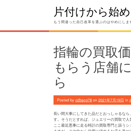
Skip
片付けから始め
to
content
もう間違った自己改革を選ぶのはやめにしま
指輪の買取
もらう店舗
ら
Posted by
p2bscg78
on
2021年7月19日
in
長い間大事にしてきた品だとおっしゃるなら
す。そうだとすれば、ジュエリーの買取で人
ここ最近悪事に走る時計の買取専門と謳うシ
ますが、その中から信用に値するお店を見つ