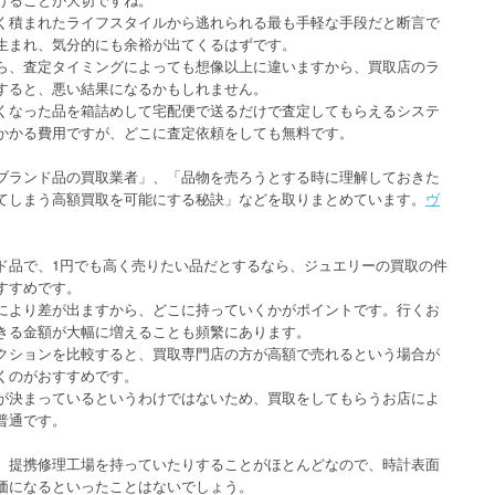
く積まれたライフスタイルから逃れられる最も手軽な手段だと断言で
生まれ、気分的にも余裕が出てくるはずです。
ら、査定タイミングによっても想像以上に違いますから、買取店のラ
すると、悪い結果になるかもしれません。
くなった品を箱詰めして宅配便で送るだけで査定してもらえるシステ
かかる費用ですが、どこに査定依頼をしても無料です。
ブランド品の買取業者」、「品物を売ろうとする時に理解しておきた
てしまう高額買取を可能にする秘訣」などを取りまとめています。
ヴ
ド品で、1円でも高く売りたい品だとするなら、ジュエリーの買取の件
すすめです。
により差が出ますから、どこに持っていくかがポイントです。行くお
きる金額が大幅に増えることも頻繁にあります。
クションを比較すると、買取専門店の方が高額で売れるという場合が
くのがおすすめです。
が決まっているというわけではないため、買取をしてもらうお店によ
普通です。
、提携修理工場を持っていたりすることがほとんどなので、時計表面
価になるといったことはないでしょう。