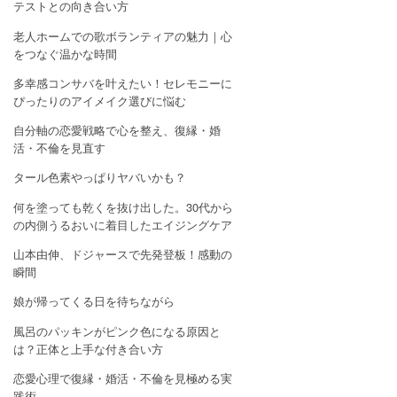
テストとの向き合い方
老人ホームでの歌ボランティアの魅力｜心
をつなぐ温かな時間
多幸感コンサバを叶えたい！セレモニーに
ぴったりのアイメイク選びに悩む
自分軸の恋愛戦略で心を整え、復縁・婚
活・不倫を見直す
タール色素やっぱりヤバいかも？
何を塗っても乾くを抜け出した。30代から
の内側うるおいに着目したエイジングケア
山本由伸、ドジャースで先発登板！感動の
瞬間
娘が帰ってくる日を待ちながら
風呂のパッキンがピンク色になる原因と
は？正体と上手な付き合い方
恋愛心理で復縁・婚活・不倫を見極める実
践術