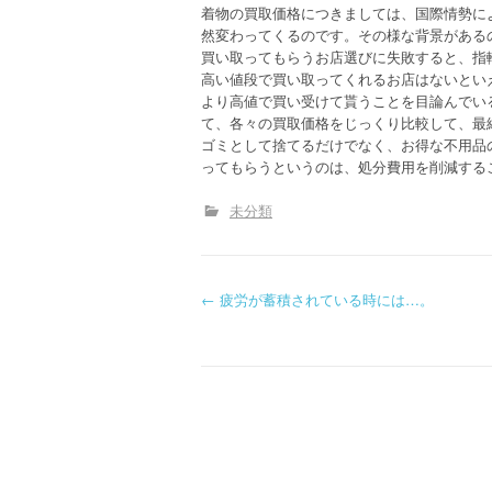
着物の買取価格につきましては、国際情勢に
然変わってくるのです。その様な背景がある
買い取ってもらうお店選びに失敗すると、指
高い値段で買い取ってくれるお店はないとい
より高値で買い受けて貰うことを目論んでい
て、各々の買取価格をじっくり比較して、最
ゴミとして捨てるだけでなく、お得な不用品
ってもらうというのは、処分費用を削減する
未分類
P
←
疲労が蓄積されている時には…。
o
s
t