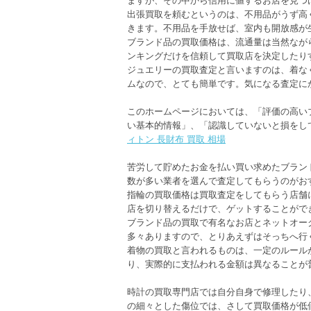
出張買取を頼むというのは、不用品がうず高
きます。不用品を手放せば、室内も開放感が
ブランド品の買取価格は、流通量は当然なが
ンキングだけを信頼して買取店を決定したり
ジュエリーの買取査定と言いますのは、着な
ムなので、とても簡単です。気になる査定に
このホームページにおいては、「評価の高い
い基本的情報」、「認識していないと損をし
ィトン 長財布 買取 相場
苦労して貯めたお金を払い買い求めたブラン
数が多い業者を選んで査定してもらうのがお
指輪の買取価格は買取査定をしてもらう店舗
店を切り替えるだけで、ゲットすることがで
ブランド品の買取で有名なお店とネットオー
多々ありますので、とりあえずはそっちへ行
着物の買取と言われるものは、一定のルール
り、実際的に支払われる金額は異なることが
時計の買取専門店では自分自身で修理したり
の細々とした傷位では、さして買取価格が低