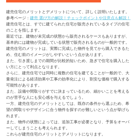
建売住宅のメリットとデメリットについて、詳しく説明いたします。
参考ページ：
建売 選び方の解説！チェックポイントや注意点も解説！
建売住宅とは、すでに建てられた住宅が販売されているタイプの住宅
のことを指します。
最近では、建物が未完成の状態から販売されるケースもありますが、
基本的には建物が完成している状態で販売されるものが一般的です。
建売住宅のメリットは、実際に完成した物件を見てから購入できるた
め、住む前のイメージがしやすいという点があります。
また、引き渡しまでの期間が比較的短いため、急ぎで住宅を購入した
い方にとって利点となります。
さらに、建売住宅では同時に複数の住宅を建てることが一般的で、大
量発注による経済効果や工事の効率化により、割安な価格で購入する
可能性があります。
また、設備や間取りがすでに決まっているため、細かいことを考える
のが苦手な人にも安心感を与えるでしょう。
一方、建売住宅のデメリットとしては、既存の条件から選ぶため、希
望の間取りやデザインに合う物件を探すのが難しいという点が挙げら
れます。
また、物件の状態によっては、追加工事が必要となり、予算をオーバ
ーしてしまうことも考えられます。
これらが建売住宅のメリットとデメリットになります。