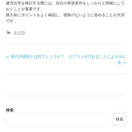
建売住宅を検討する際には、自分の希望条件をしっかりと明確にして
おくことが重要です。
購入前にポイントをよく確認し、後悔のないように進めることが大切
です。
未分類
P
←
家の評価額とは何でしょうか？
エアコンが汚れることによるカビ
臭
→
o
s
t
n
a
検索
検索
v