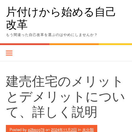
Skip
片付けから始める自己
to
content
改革
もう間違った自己改革を選ぶのはやめにしませんか？
建売住宅のメリット
とデメリットについ
て、詳しく説明
Posted by
p2bscg78
on
2024年11月2日
in
未分類