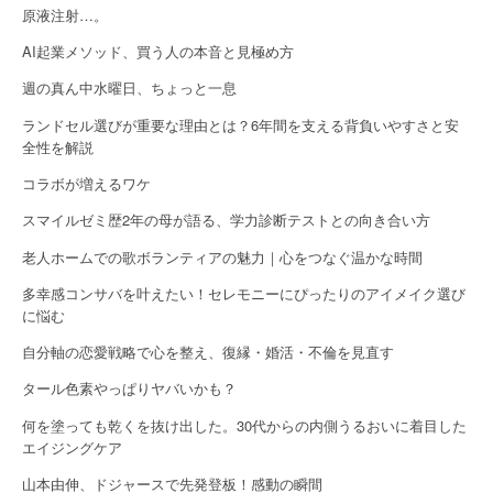
i
原液注射…。
g
AI起業メソッド、買う人の本音と見極め方
a
週の真ん中水曜日、ちょっと一息
t
ランドセル選びが重要な理由とは？6年間を支える背負いやすさと安
全性を解説
i
コラボが増えるワケ
o
スマイルゼミ歴2年の母が語る、学力診断テストとの向き合い方
n
老人ホームでの歌ボランティアの魅力｜心をつなぐ温かな時間
多幸感コンサバを叶えたい！セレモニーにぴったりのアイメイク選び
に悩む
自分軸の恋愛戦略で心を整え、復縁・婚活・不倫を見直す
タール色素やっぱりヤバいかも？
何を塗っても乾くを抜け出した。30代からの内側うるおいに着目した
エイジングケア
山本由伸、ドジャースで先発登板！感動の瞬間