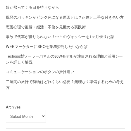
娘が帰ってくる日を待ちながら
風呂のパッキンがピンク色になる原因とは？正体と上手な付き合い方
恋愛心理で復縁・婚活・不倫を見極める実践術
事故で代車が借りられない！中古のヴォクシーを1ヶ月借りた話
WEBマーケターにSEOを業務委託したいならば
Techoss製ソーラーパネルの80Wモデルが注目される理由と活用シー
ンを詳しく解説
コミュニケーションのボタンの掛け違い
二週間の旅行で荷物はどれくらい必要？無理なく準備するための考え
方
Archives