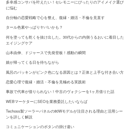
多幸感コンサバを叶えたい！セレモニーにぴったりのアイメイク選び
に悩む
自分軸の恋愛戦略で心を整え、復縁・婚活・不倫を見直す
タール色素やっぱりヤバいかも？
何を塗っても乾くを抜け出した。30代からの内側うるおいに着目した
エイジングケア
山本由伸、ドジャースで先発登板！感動の瞬間
娘が帰ってくる日を待ちながら
風呂のパッキンがピンク色になる原因とは？正体と上手な付き合い方
恋愛心理で復縁・婚活・不倫を見極める実践術
事故で代車が借りられない！中古のヴォクシーを1ヶ月借りた話
WEBマーケターにSEOを業務委託したいならば
Techoss製ソーラーパネルの80Wモデルが注目される理由と活用シー
ンを詳しく解説
コミュニケーションのボタンの掛け違い