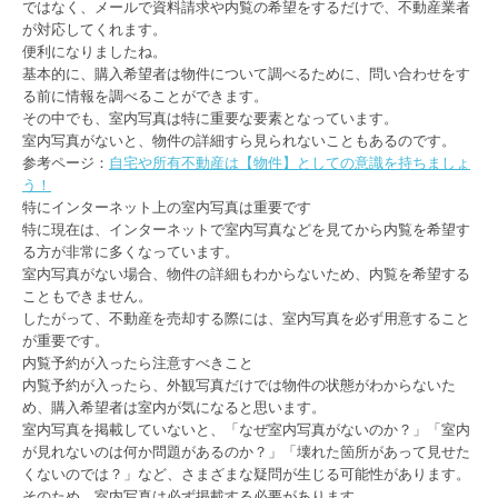
ではなく、メールで資料請求や内覧の希望をするだけで、不動産業者
が対応してくれます。
便利になりましたね。
基本的に、購入希望者は物件について調べるために、問い合わせをす
る前に情報を調べることができます。
その中でも、室内写真は特に重要な要素となっています。
室内写真がないと、物件の詳細すら見られないこともあるのです。
参考ページ：
自宅や所有不動産は【物件】としての意識を持ちましょ
う！
特にインターネット上の室内写真は重要です
特に現在は、インターネットで室内写真などを見てから内覧を希望す
る方が非常に多くなっています。
室内写真がない場合、物件の詳細もわからないため、内覧を希望する
こともできません。
したがって、不動産を売却する際には、室内写真を必ず用意すること
が重要です。
内覧予約が入ったら注意すべきこと
内覧予約が入ったら、外観写真だけでは物件の状態がわからないた
め、購入希望者は室内が気になると思います。
室内写真を掲載していないと、「なぜ室内写真がないのか？」「室内
が見れないのは何か問題があるのか？」「壊れた箇所があって見せた
くないのでは？」など、さまざまな疑問が生じる可能性があります。
そのため、室内写真は必ず掲載する必要があります。