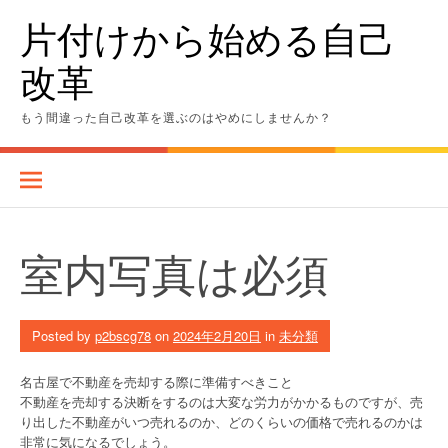
Skip
片付けから始める自己
to
content
改革
もう間違った自己改革を選ぶのはやめにしませんか？
室内写真は必須
Posted by
p2bscg78
on
2024年2月20日
in
未分類
名古屋で不動産を売却する際に準備すべきこと
不動産を売却する決断をするのは大変な労力がかかるものですが、売
り出した不動産がいつ売れるのか、どのくらいの価格で売れるのかは
非常に気になるでしょう。