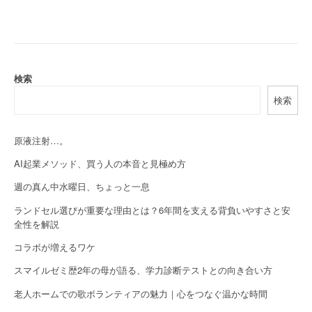
s
t
n
a
検索
検索
v
i
原液注射…。
g
AI起業メソッド、買う人の本音と見極め方
a
週の真ん中水曜日、ちょっと一息
t
ランドセル選びが重要な理由とは？6年間を支える背負いやすさと安
全性を解説
i
コラボが増えるワケ
o
スマイルゼミ歴2年の母が語る、学力診断テストとの向き合い方
n
老人ホームでの歌ボランティアの魅力｜心をつなぐ温かな時間