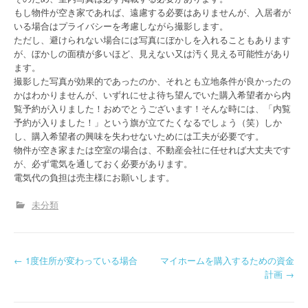
もし物件が空き家であれば、遠慮する必要はありませんが、入居者が
いる場合はプライバシーを考慮しながら撮影します。
ただし、避けられない場合には写真にぼかしを入れることもあります
が、ぼかしの面積が多いほど、見えない又は汚く見える可能性があり
ます。
撮影した写真が効果的であったのか、それとも立地条件が良かったの
かはわかりませんが、いずれにせよ待ち望んでいた購入希望者から内
覧予約が入りました！おめでとうございます！そんな時には、「内覧
予約が入りました！」という旗が立てたくなるでしょう（笑）しか
し、購入希望者の興味を失わせないためには工夫が必要です。
物件が空き家または空室の場合は、不動産会社に任せれば大丈夫です
が、必ず電気を通しておく必要があります。
電気代の負担は売主様にお願いします。
未分類
P
←
1度住所が変わっている場合
マイホームを購入するための資金
計画
→
o