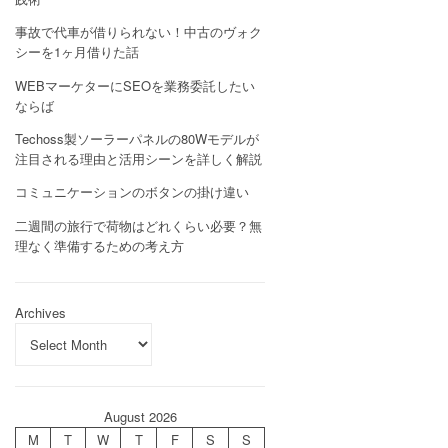
事故で代車が借りられない！中古のヴォク
シーを1ヶ月借りた話
WEBマーケターにSEOを業務委託したい
ならば
Techoss製ソーラーパネルの80Wモデルが
注目される理由と活用シーンを詳しく解説
コミュニケーションのボタンの掛け違い
二週間の旅行で荷物はどれくらい必要？無
理なく準備するための考え方
Archives
August 2026
M
T
W
T
F
S
S