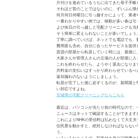
片付けを進めているうちに出てきた母子手帳
それほど昔のことではないのに、ずいぶん懐
何月何日何曜日に引っ越すかによって、業者
一番わかりやすい例では、移動が多い春は引
よび休日の引っ越しと宅配クリーニングも当
そう簡単に変えられないことが多いでしょう
丁寧に調べていけば、ネットでも電話でも、
費用面も含め、自分に合ったサービスを提供
賃貸の部屋から転居していく時には、最後に
大家さんや管理人さんの立場の人が部屋に入
これを終わらせたら、ようやく退去になりま
共料金の支払いはすっかり終わらせているべ
返却漏れのないようにしましょう。
転居が完了した後に必ずくるのが、新聞屋と
い対応ですよね。
宮城県の宅配クリーニングならこちら
最近は、パソコンが当たり前の時代なので、
ニュースはネットで確認することができます
これによりNHKの受信料は払わなくて大丈夫
住民票を動かすと、絶対しなければならない
う。
いろいろなところで、写真付き身分証明書と