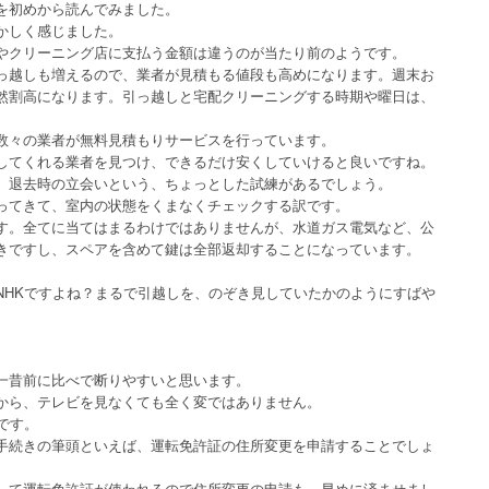
を初めから読んでみました。
かしく感じました。
やクリーニング店に支払う金額は違うのが当たり前のようです。
っ越しも増えるので、業者が見積もる値段も高めになります。週末お
然割高になります。引っ越しと宅配クリーニングする時期や曜日は、
。
数々の業者が無料見積もりサービスを行っています。
してくれる業者を見つけ、できるだけ安くしていけると良いですね。
、退去時の立会いという、ちょっとした試練があるでしょう。
ってきて、室内の状態をくまなくチェックする訳です。
す。全てに当てはまるわけではありませんが、水道ガス電気など、公
きですし、スペアを含めて鍵は全部返却することになっています。
NHKですよね？まるで引越しを、のぞき見していたかのようにすばや
一昔前に比べで断りやすいと思います。
から、テレビを見なくても全く変ではありません。
です。
手続きの筆頭といえば、運転免許証の住所変更を申請することでしょ
して運転免許証が使われるので住所変更の申請も、早めに済ませまし