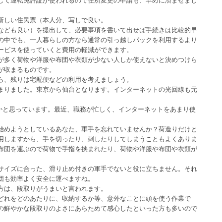
新しい住民票（本人分、写しで良い。
なども良い）を提出して、必要事項を書いて出せば手続きは比較的早
の中でも、一人暮らしの方なら通常の引っ越しパックを利用するより
ービスを使っていくと費用の軽減ができます。
が多く荷物や洋服や布団や衣類が少ない人しか使えないと決めつけら
が収まるものです。
ら、残りは宅配便などの利用を考えましょう。
まりました。東京から仙台となります。インターネットの光回線も元
ぼうかと思っています。最近、職務が忙しく、インターネットをあまり使
始めようとしているあなた、軍手を忘れていませんか？荷造りだけと
用しますから、手を切ったり、刺したりしてしまうこともよくありま
布団を運ぶので荷物で手指を挟まれたり、荷物や洋服や布団や衣類が
サイズに合った、滑り止め付きの軍手でないと役に立ちません。それ
団も効率よく安全に運べますね。
方は、段取りがうまいと言われます。
どれをどのあたりに、収納するか等、意外なことに頭を使う作業で
の鮮やかな段取りのよさにあらためて感心したといった方も多いので