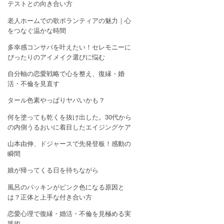
テストとの向き合い方
老人ホームでの歌ボランティアの魅力｜心
をつなぐ温かな時間
多幸感コンサバを叶えたい！セレモニーに
ぴったりのアイメイク選びに悩む
自分軸の恋愛戦略で心を整え、復縁・婚
活・不倫を見直す
タール色素やっぱりヤバいかも？
何を塗っても乾くを抜け出した。30代から
の内側うるおいに着目したエイジングケア
山本由伸、ドジャースで先発登板！感動の
瞬間
娘が帰ってくる日を待ちながら
風呂のパッキンがピンク色になる原因と
は？正体と上手な付き合い方
恋愛心理で復縁・婚活・不倫を見極める実
践術