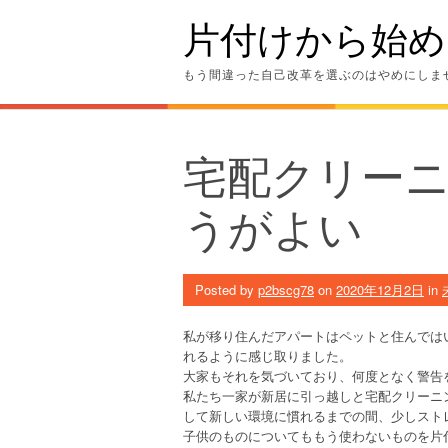
Skip
片付けから始め
to
content
もう間違った自己改革を選ぶのはやめにしま
宅配クリー
うがよい
Posted by
p2bscg78
on
2020年12月2日
in
私が移り住んだアパートはペットと住んでは
れるように感じ取りました。
大家もそれを気づいており、何度となく警告
私たち一家が新居に引っ越しと宅配クリーニ
して新しい環境に慣れるまでの間、少しスト
子供のものについてももう使わないものを片