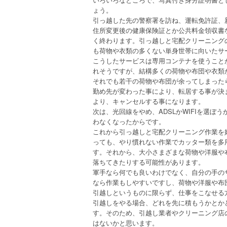
ょう。
引っ越した先の警察署を訪ね、運転免許証、
住所変更後の健康保険証とか公共料金領収書
く終わります。引っ越しと宅配クリーニング
も荷物や衣類の多くない単身世帯に向いたサ
こうしたサービスは専用コンテナを使うこと
れそうですが、結構多くの荷物や布団や衣類
それでも若干の荷物や布団が余ってしまった
勤め先が変わった事により、転居する事が決
より、キャンセルする事になります。
次は、光回線をやめ、ADSLかWIFIを選
わなくなったからです。
これから引っ越しと宅配クリーニング作業を
っても、やり慣れない作業でカッター類を多
す。それから、大小さまざまな荷物や洋服や
落ちてきたりする可能性があります。
軍手なら何でも良いわけでなく、自分の手の
なら作業もしやすいですし、荷物や洋服や布
引越しというものに限らず、仕事をこなせる
引越しをやる場合、どれを先に積もうかとか
す。そのため、引越し業者やクリーニング店
はないかと思います。