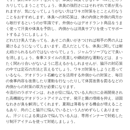
カリしてしまうことでしょう。体臭の強烈さにはそれぞれで差が見ら
れますが、気になってしょうがない方はワキガ対策をとことん行なう
ことをおすすめします。体臭への対応策は、体の内側と外側の両方か
ら敢行するというのが常識です。外側からはデオドラント商品をうま
く使って汗臭や体臭を予防し、内側からは消臭サプリを使ってサポー
トするようにしましょう。
どれだけ美人であっても、あそこの臭いがきつければ相手の男の人は
避けるようになってしまいます。恋人だとしても、体臭に関しては耐
え続けられるものではないからでしょう。ジャムウソープなどで臭い
を消しましょう。食事スタイルの見直しや継続的な運動などは、まっ
たく関わり合いがないように思えるかもしれませんが、脇汗の対応策
の中では定石の方法と言えるでしょう。ワキガ対策をしようと思って
いるなら、デオドラント石鹸などを活用する外側からの対策と、毎日
の食事内容を改善したり運動を行なったりして体質改善を図るなどの
内側からの対策の双方が必要になります。
今流行のラポマインは、わきが症に悩んでいる人向けに企画開発され
た高機能なデオドラントアイテムです。発汗と菌の増殖を抑え、頑固
なわきが臭を解消してくれます。夏期は薄着をする機会が増えること
もあり、尚のこと脇汗に悩んでいるという人がめずらしくありませ
ん。汗ジミによる黄ばみで悩んでいる人は、専用インナーで対処した
り制汗アイテムを使って対処しましょう。