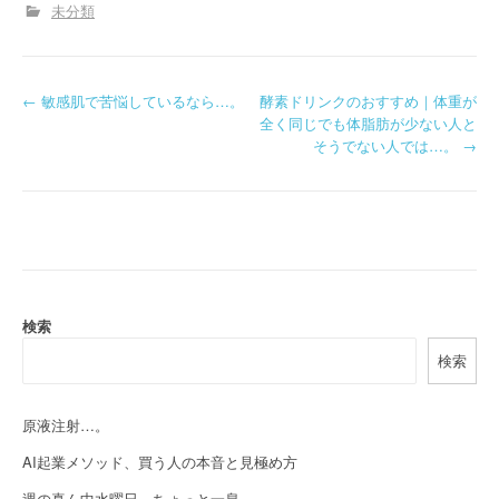
未分類
P
←
敏感肌で苦悩しているなら…。
酵素ドリンクのおすすめ｜体重が
全く同じでも体脂肪が少ない人と
o
そうでない人では…。
→
s
t
n
a
検索
v
検索
i
g
原液注射…。
a
AI起業メソッド、買う人の本音と見極め方
週の真ん中水曜日、ちょっと一息