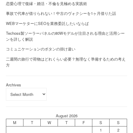
恋愛心理で復縁・婚活・不倫を見極める実践術
事故で代車が借りられない！中古のヴォクシーを1ヶ月借りた話
WEBマーケターにSEOを業務委託したいならば
Techoss製ソーラーパネルの80Wモデルが注目される理由と活用シー
ンを詳しく解説
コミュニケーションのボタンの掛け違い
二週間の旅行で荷物はどれくらい必要？無理なく準備するための考え
方
Archives
August 2026
M
T
W
T
F
S
S
1
2