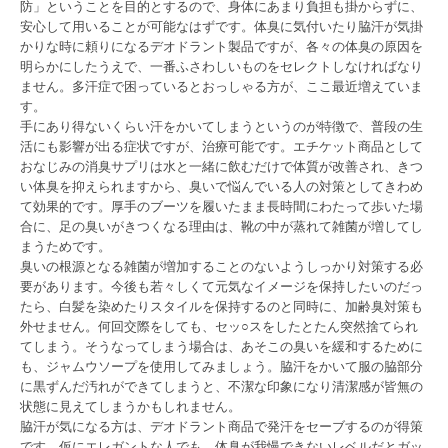
防」ということを目的とするので、身体にあまり負担も掛からずに、
安心して用いることが可能なはずです。体臭に気付いたり脇汗が気掛
かりな時に頼りになるデオドラント製品ですが、各々の体臭の原因を
明らかにしたうえで、一番ふさわしいものをセレクトしなければなり
ません。多汗症で困っているとおっしゃる方が、ここ最近増えていま
す。
手にあり得ないくらい汗をかいてしまうというのが特徴で、普段の生
活にも影響が出る症状ですが、治療可能です。エチケット商品として
おなじみの消臭サプリは水と一緒に飲むだけで体質が改善され、きつ
い体臭を抑えられますから、臭いで悩んでいる人の対策としてきわめ
て効果的です。厚手のブーツを履いたまま長時間にわたって歩いた場
合に、足の臭いがきつくなる理由は、靴の中が蒸れて雑菌が増してし
まうためです。
臭いの根源となる雑菌が増加することのないようしっかり対策する必
要があります。今後も若々しくて元気なイメージを保持したいのだっ
たら、白髪を染めたりスタイルを保持するのと同時に、加齢臭対策も
外せません。何回交際をしても、セッ○スをしたとたん突然捨てられ
てしまう。そうなってしまう場合は、あそこの臭いを緩和するために
も、ジャムウソープを使用してみましょう。脇汗をかいて服の脇部分
に黒ずんだ汚れができてしまうと、不潔な印象になり清潔感が皆無の
状態に見えてしまうかもしれません。
脇汗が気になる方は、デオドラント商品で発汗をセーブするのが得策
です。仮にエレガントな人でも、体臭が我慢できないレベルだとガッ