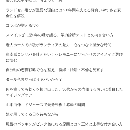
t
ランドセル選びが重要な理由とは？6年間を支える背負いやすさと安
i
全性を解説
o
コラボが増えるワケ
n
スマイルゼミ歴2年の母が語る、学力診断テストとの向き合い方
老人ホームでの歌ボランティアの魅力｜心をつなぐ温かな時間
多幸感コンサバを叶えたい！セレモニーにぴったりのアイメイク選び
に悩む
自分軸の恋愛戦略で心を整え、復縁・婚活・不倫を見直す
タール色素やっぱりヤバいかも？
何を塗っても乾くを抜け出した。30代からの内側うるおいに着目した
エイジングケア
山本由伸、ドジャースで先発登板！感動の瞬間
娘が帰ってくる日を待ちながら
風呂のパッキンがピンク色になる原因とは？正体と上手な付き合い方