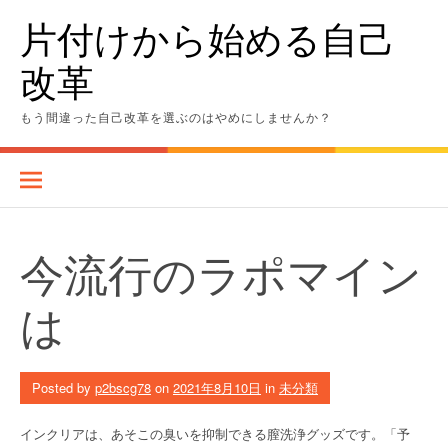
Skip
片付けから始める自己
to
content
改革
もう間違った自己改革を選ぶのはやめにしませんか？
今流行のラポマイン
は
Posted by
p2bscg78
on
2021年8月10日
in
未分類
インクリアは、あそこの臭いを抑制できる膣洗浄グッズです。「予