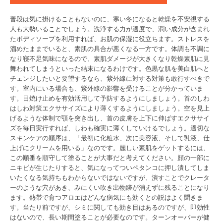
普段は気に掛けることもないのに、寒い冬になると乾燥を不安視する
人も大勢いることでしょう。洗浄する力が適度で、潤い成分が含まれ
たボディソープを利用すれば、お肌の保湿に役立ちます。ストレスを
溜めたままでいると、素肌の具合が悪くなる一方です。体調も不調に
なり寝不足気味になるので、素肌ダメージが大きくなり乾燥素肌に見
舞われてしまうといった結末になるわけです。色黒な肌を美白肌へと
チェンジしたいと要望するなら、紫外線に対する対策も敢行すべきで
す。室内にいる場合も、紫外線の影響を受けることが分かっていま
す。日焼け止めを有効活用して予防するようにしましょう。首のしわ
はしわ対策エクササイズにより薄くするようにしましょう。空を見上
げるような体制で顎を突き出し、首の皮膚を上下に伸ばすエクササイ
ズを毎日実行すれば、しわも確実に薄くしていけるでしょう。適切な
スキンケアの順序は、「最初に化粧水、次に美容液、そして乳液、仕
上げにクリームを用いる」なのです。麗しい素肌をゲットするには、
この順番を順守して塗ることが大事だと考えてください。顔の一部に
ニキビが生じたりすると、気になってついペタンコに押し潰してしま
いたくなる気持ちもわからないではないですが、潰すことでクレータ
ーのような穴があき、みにくい吹き出物跡が消えずに残ることになり
ます。熱帯で育つアロエはどんな病気にも効くとの説はよく聞きま
す。当たり前ですが、シミに関しても効き目はあるのですが、即効性
はないので、長い期間塗ることが必要なのです。ターンオーバーが健