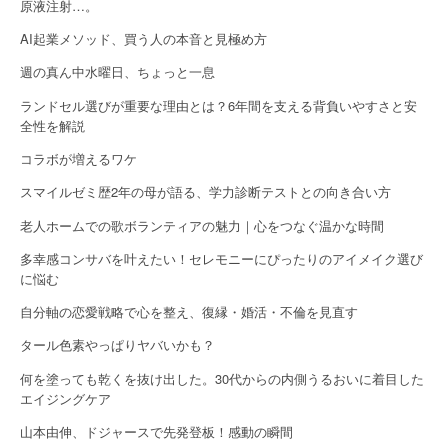
原液注射…。
g
AI起業メソッド、買う人の本音と見極め方
a
週の真ん中水曜日、ちょっと一息
t
ランドセル選びが重要な理由とは？6年間を支える背負いやすさと安
全性を解説
i
コラボが増えるワケ
o
スマイルゼミ歴2年の母が語る、学力診断テストとの向き合い方
n
老人ホームでの歌ボランティアの魅力｜心をつなぐ温かな時間
多幸感コンサバを叶えたい！セレモニーにぴったりのアイメイク選び
に悩む
自分軸の恋愛戦略で心を整え、復縁・婚活・不倫を見直す
タール色素やっぱりヤバいかも？
何を塗っても乾くを抜け出した。30代からの内側うるおいに着目した
エイジングケア
山本由伸、ドジャースで先発登板！感動の瞬間