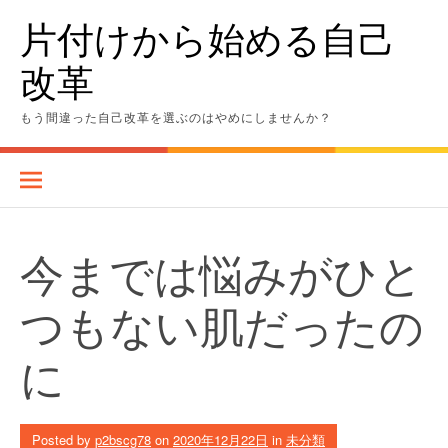
Skip
片付けから始める自己
to
content
改革
もう間違った自己改革を選ぶのはやめにしませんか？
今までは悩みがひと
つもない肌だったの
に
Posted by
p2bscg78
on
2020年12月22日
in
未分類