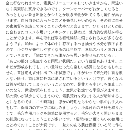
全に行なわれますと、素肌がリニューアルしていきますから、間違い
なく美素肌に変身できるのです。ターンオーバーがおかしくなると、
みっともない吹き出物とかシミとか吹き出物が出てくる可能性が高ま
ります。自分自身に合ったコスメを発見したいのなら、その前に自分
の素肌質を認識しておくことが大事だと言えます。ひとりひとりの肌
に合わせたコスメを用いてスキンケアに励めば、魅力的な美肌を得る
ことができます。年を取れば取る程乾燥肌に悩まされる人が多くなる
ようです。加齢によって体の中に存在するべき油分や水分が低下する
ので、小ジワが発生しやすくなるのは当然で、素肌のハリと弾力も衰
えていきます。「額にできたら誰かから思いを寄せられている」、
「あごの部分に発生すると両思い状態だ」という昔話もあります。ニ
キビが形成されても、いい意味だったら楽しい感覚になるかもしれま
せん。首は絶えず外に出ている状態です。冬がやって来た時に首を覆
わない限り、首は常に外気に晒されているというわけです。言うなれ
ば首が乾燥してしまうということなので、是非とも小ジワを阻止した
いのなら、保湿対策をしましょう。空気が乾燥する季節が来ますと、
肌の潤いが減少してしまうので、素肌荒れを気にする人が増加するこ
とになるのです。この時期は、ほかの時期ならやらない肌のお手入れ
をして、保湿力のアップに勤しみましょう。小鼻付近の角栓を取りた
くて、毛穴専用パックを頻繁に使用すると、毛穴が大きく開いたまま
の状態になってしまうことが多いです。1週間内に1度くらいの使用に
とどめておくことが大切です。「魅力のある肌は夜寝ている間に作ら