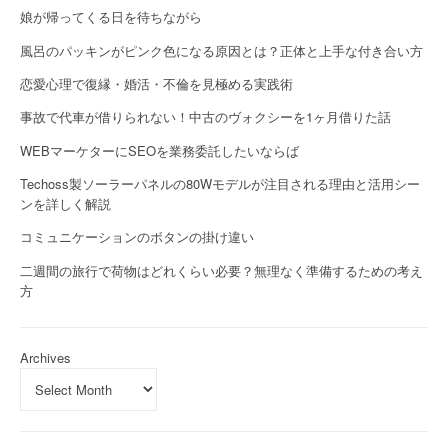
娘が帰ってくる日を待ちながら
風呂のパッキンがピンク色になる原因とは？正体と上手な付き合い方
恋愛心理で復縁・婚活・不倫を見極める実践術
事故で代車が借りられない！中古のヴォクシーを1ヶ月借りた話
WEBマーケターにSEOを業務委託したいならば
Techoss製ソーラーパネルの80Wモデルが注目される理由と活用シー
ンを詳しく解説
コミュニケーションのボタンの掛け違い
二週間の旅行で荷物はどれくらい必要？無理なく準備するための考え
方
Archives