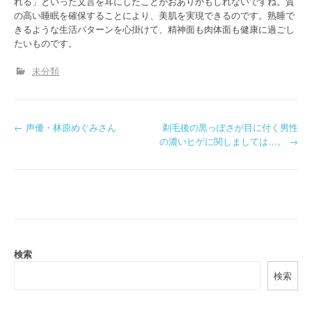
れる」といった文言を耳にしたことがおありかもしれないですね。質
の高い睡眠を確保することにより、美肌を実現できるのです。熟睡で
きるような生活パターンを心掛けて、精神面も肉体面も健康に過ごし
たいものです。
未分類
P
←
声優・林原めぐみさん
剃毛後の黒っぽさが目に付く男性
の濃いヒゲに関しましては…。
→
o
s
t
n
a
検索
検索
v
i