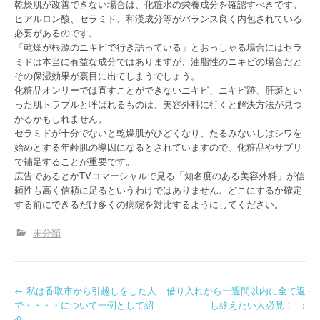
乾燥肌が改善できない場合は、化粧水の栄養成分を確認すべきです。
ヒアルロン酸、セラミド、和漢成分等がバランス良く内包されている
必要があるのです。
「乾燥が根源のニキビで行き詰っている」とおっしゃる場合にはセラ
ミドは本当に有益な成分ではありますが、油脂性のニキビの場合だと
その保湿効果が裏目に出てしまうでしょう。
化粧品オンリーでは直すことができないニキビ、ニキビ跡、肝斑とい
った肌トラブルと呼ばれるものは、美容外科に行くと解決方法が見つ
かるかもしれません。
セラミドが十分でないと乾燥肌がひどくなり、たるみないしはシワを
始めとする年齢肌の導因になるとされていますので、化粧品やサプリ
で補足することが重要です。
広告であるとかTVコマーシャルで見る「知名度のある美容外科」が信
頼性も高く信頼に足るというわけではありません。どこにするか確定
する前にできるだけ多くの病院を対比するようにしてください。
未分類
P
←
私は香取市から引越しをした人
借り入れから一週間以内に全て返
で・・・・について一例として紹
し終えたい人必見！
→
介