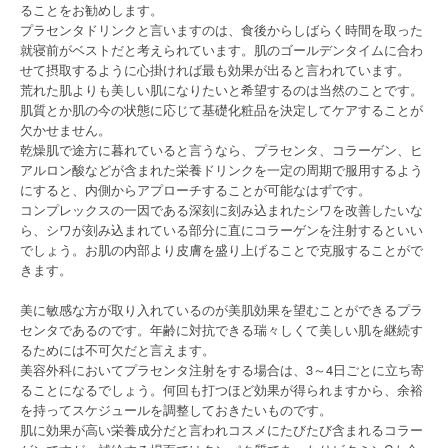
ることをお勧めします。
プラセンタドリンクと言いますのは、食後からしばらく時間を取った
就寝前がベストだと考えられています。肌のゴールデンタイムに合わ
せて摂取するように心掛ければ最も効果が出ると言われています。
荒れた肌よりも美しい肌になりたいと希望するのは当然のことです。
肌質とか肌の今の状態に応じて基礎化粧品を決定してケアすることが
欠かせません。
乾燥肌で途方に暮れていると言うなら、プラセンタ、コラーゲン、ヒ
アルロン酸などが含まれた栄養ドリンクを一定の周期で服用するよう
にすると、内側からアプローチすることが可能なはずです。
コンプレックスの一因である深刻に刻み込まれたシワを改善したいな
ら、シワが刻み込まれている部分に直にコラーゲンを注射するといい
でしょう。お肌の内部より皮膚を盛り上げることで克服することがで
きます。
美に敏感な方が取り入れているのが美肌効果を望むことができるプラ
センタであるのです。年齢に対抗できる瑞々しくて美しい肌を継続す
るためには不可欠だと言えます。
美容外科においてプラセンタ注射をする場合は、3～4日ごとに立ち寄
ることになるでしょう。何回も打つほど効果が得られますから、余裕
を持ってスケジュールを調整しておきたいものです。
肌に効果が高い栄養成分だと言われコスメにたびたび含まれるコラー