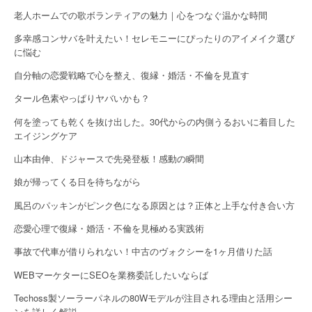
老人ホームでの歌ボランティアの魅力｜心をつなぐ温かな時間
多幸感コンサバを叶えたい！セレモニーにぴったりのアイメイク選び
に悩む
自分軸の恋愛戦略で心を整え、復縁・婚活・不倫を見直す
タール色素やっぱりヤバいかも？
何を塗っても乾くを抜け出した。30代からの内側うるおいに着目した
エイジングケア
山本由伸、ドジャースで先発登板！感動の瞬間
娘が帰ってくる日を待ちながら
風呂のパッキンがピンク色になる原因とは？正体と上手な付き合い方
恋愛心理で復縁・婚活・不倫を見極める実践術
事故で代車が借りられない！中古のヴォクシーを1ヶ月借りた話
WEBマーケターにSEOを業務委託したいならば
Techoss製ソーラーパネルの80Wモデルが注目される理由と活用シー
ンを詳しく解説