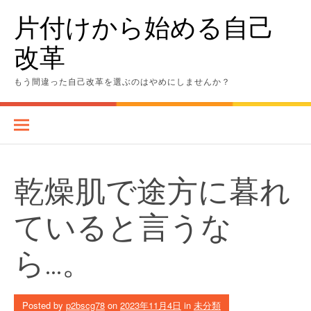
Skip
片付けから始める自己
to
content
改革
もう間違った自己改革を選ぶのはやめにしませんか？
乾燥肌で途方に暮れ
ていると言うな
ら…。
Posted by
p2bscg78
on
2023年11月4日
in
未分類