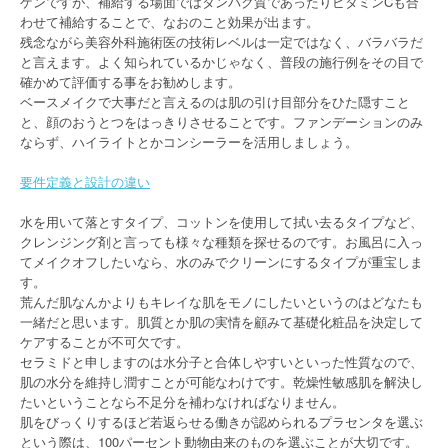
ゲンですが、補給する場面ではタンパク質であったりビタミンCも合
わせて補給することで、なおのこと効果が出ます。
残念ながら美容外科施術医の技術レベルは一定ではなく、バラバラだ
と言えます。よく知られているかじゃなく、普段の施行例をその目で
確かめて評価する事をお勧めします。
ベースメイクで大事だと言えるのは肌の引け目部分をひた隠すこと
と、顔のおうとつをはっきりさせることです。ファンデーションのみ
ならず、ハイライトとかコンシーラーを活用しましょう。
要件定義と設計の違い
水を用いて落とすタイプ、コットンを使用して拭い去るタイプなど、
クレンジング剤と言っても様々な種類を探せるのです。お風呂に入っ
てメイクオフしたいなら、水のみでクリーンにするタイプが重宝しま
す。
荒んだ肌なんかよりもキレイな肌をモノにしたいというのはどなたも
一緒だと思います。肌質とか肌の実情を顧みて基礎化粧品を決定して
ケアすることが不可欠です。
セラミドと申しますのは水分子と合体しやすいといった性質なので、
肌の水分を維持し潤すことが可能なわけです。乾燥性敏感肌を解決し
たいということなら不足分を補わなければなりません。
肌をびっくりするほど若返らせる働きが認められるプラセンタを選ぶ
という際は、100パーセント動物由来のものを選ぶことが大切です。