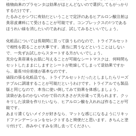
植物由来のプラセンタは効果がほとんどないので選択してもがっかり
するだけです。
たるみとかシワに有効だということで定評のあるヒアルロン酸注射は
美容皮膚科にて受けることが可能です。コンプレックスの1つである
ほうれい線を消したいのであれば、試してみるといいでしょう。
化粧品については長期間に亘って扱うものなので、トライアルセット
で相性を図ることが大事です。適当に買うなどということはしない
で、一先ずお試しからスタートする方がいいでしょう。
充分な美容液をお肌に与えることが可能なシートマスクは、何時間も
セットしたままにしますとシートが乾燥してしまって逆効果ですか
ら、最長10分前後が基本なのです。
値段の張る化粧品でも、トライアルセットだったとしましたらリーズ
ナブルに調達することが可能だというわけです。トライアルでも製品
版と同じなので、本当に使い倒してみて効果を体感しましょう。
涙袋があるのかないのかで目の大きさが大分違って見られます。クッ
キリした涙袋を作りたいなら、ヒアルロン酸を入れれば作ることが可
能です。
あまり濃くないメイクが好きなら、マットな感じになるようにリキッ
ドファンデーションをセレクトすると簡便だと思います。きちんと塗
り付けて、赤みやくすみを消し去ってください。