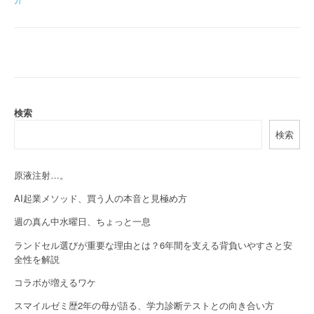
o
s
t
n
a
検索
v
検索
i
g
原液注射…。
a
AI起業メソッド、買う人の本音と見極め方
週の真ん中水曜日、ちょっと一息
t
ランドセル選びが重要な理由とは？6年間を支える背負いやすさと安
i
全性を解説
o
コラボが増えるワケ
n
スマイルゼミ歴2年の母が語る、学力診断テストとの向き合い方