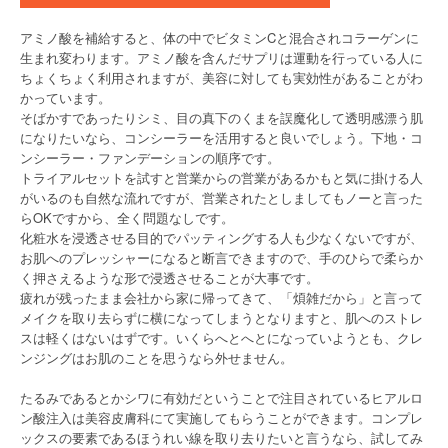
アミノ酸を補給すると、体の中でビタミンCと混合されコラーゲンに
生まれ変わります。アミノ酸を含んだサプリは運動を行っている人に
ちょくちょく利用されますが、美容に対しても実効性があることがわ
かっています。
そばかすであったりシミ、目の真下のくまを誤魔化して透明感漂う肌
になりたいなら、コンシーラーを活用すると良いでしょう。下地・コ
ンシーラー・ファンデーションの順序です。
トライアルセットを試すと営業からの営業があるかもと気に掛ける人
がいるのも自然な流れですが、営業されたとしましてもノーと言った
らOKですから、全く問題なしです。
化粧水を浸透させる目的でパッティングする人も少なくないですが、
お肌へのプレッシャーになると断言できますので、手のひらで柔らか
く押さえるような形で浸透させることが大事です。
疲れが残ったまま会社から家に帰ってきて、「煩雑だから」と言って
メイクを取り去らずに横になってしまうとなりますと、肌へのストレ
スは軽くはないはずです。いくらへとへとになっていようとも、クレ
ンジングはお肌のことを思うなら外せません。
たるみであるとかシワに有効だということで注目されているヒアルロ
ン酸注入は美容皮膚科にて実施してもらうことができます。コンプレ
ックスの要素であるほうれい線を取り去りたいと言うなら、試してみ