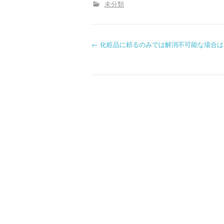
未分類
P
←
化粧品に頼るのみでは解消不可能な場合は
o
s
t
n
a
v
i
g