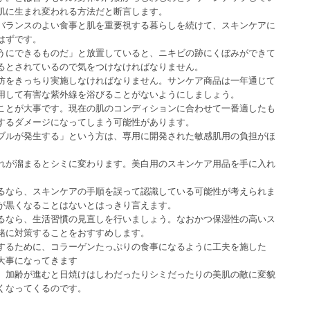
肌に生まれ変われる方法だと断言します。
バランスのよい食事と肌を重要視する暮らしを続けて、スキンケアに
はずです。
うにできるものだ」と放置していると、ニキビの跡にくぼみができて
るとされているので気をつけなければなりません。
防をきっちり実施しなければなりません。サンケア商品は一年通じて
用して有害な紫外線を浴びることがないようにしましょう。
ことが大事です。現在の肌のコンディションに合わせて一番適したも
するダメージになってしまう可能性があります。
ブルが発生する」という方は、専用に開発された敏感肌用の負担がほ
れが溜まるとシミに変わります。美白用のスキンケア用品を手に入れ
るなら、スキンケアの手順を誤って認識している可能性が考えられま
が黒くなることはないとはっきり言えます。
るなら、生活習慣の見直しを行いましょう。なおかつ保湿性の高いス
緒に対策することをおすすめします。
するために、コラーゲンたっぷりの食事になるように工夫を施した
大事になってきます
、加齢が進むと日焼けはしわだったりシミだったりの美肌の敵に変貌
くなってくるのです。