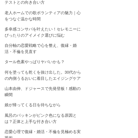
テストとの向き合い方
老人ホームでの歌ボランティアの魅力｜心
をつなぐ温かな時間
多幸感コンサバを叶えたい！セレモニーに
ぴったりのアイメイク選びに悩む
自分軸の恋愛戦略で心を整え、復縁・婚
活・不倫を見直す
タール色素やっぱりヤバいかも？
何を塗っても乾くを抜け出した。30代から
の内側うるおいに着目したエイジングケア
山本由伸、ドジャースで先発登板！感動の
瞬間
娘が帰ってくる日を待ちながら
風呂のパッキンがピンク色になる原因と
は？正体と上手な付き合い方
恋愛心理で復縁・婚活・不倫を見極める実
践術