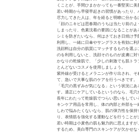
くことが、手間ひまかかっても一番堅実に美
若い時期から早寝早起きの習慣があったり、
尽力してきた人は、年を経ると明瞭に分かる
「顔のニキビは思春期のうちは当たり前のよ
しまったり、色素沈着の要因になることがあ
シミを防ぎたいなら、何はさておき日焼け予
利用し、一緒に日傘やサングラスを有効に利
洗顔料は自分の肌質にマッチするものを選ぶ
のを利用しないと、洗顔そのものが皮膚に対
かなりの乾燥肌で、「少しの刺激でも肌トラ
とんどないコスメを使用しましょう。
紫外線が受けるとメラニンが作り出され、そ
て、急いで大事な肌のケアを行うべきです。
「毛穴の黒ずみが気になる」という状況にあ
す。適正にケアしているというのなら、毛穴
長年にわたって乾燥肌でつらい思いをしてい
キンケア用品を常用し、体の内部と外部を一
しわで悩みたくないなら、肌の弾力性を保持
り、表情筋を強化する運動などを行うことが
若い時期は小麦色の肌も魅力的に思えますが
するため、美白専門のスキンケアが欠かせな