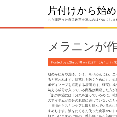
Skip
片付けから始め
to
content
もう間違った自己改革を選ぶのはやめにしま
メラニンが
Posted by
p2bscg78
on
2021年5月4日
in
未
肌のかゆみや湿疹、シミ、ちりめんじわ、ニ
ると言われます。肌荒れを防ぐためにも、規
ボディソープを選定する場面では、確実に成
与える成分が入っている商品は回避した方が
「肌の保湿には十分気を遣っているのに、乾
のアイテムが自分の肌質に適していないこと
「日頃からスキンケアに取り組んでいるのに
すめします。油をたくさん使った食事やレト
肌といいますのは体の一番外側にある部位で