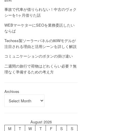
事故で代車が借りられない！中古のヴォク
シーを1ヶ月借りた話
WEBマーケターにSEOを業務委託したい
ならば
Techoss製ソーラーパネルの80Wモデルが
注目される理由と活用シーンを詳しく解説
コミュニケーションのボタンの掛け違い
二週間の旅行で荷物はどれくらい必要？無
理なく準備するための考え方
Archives
August 2026
M
T
W
T
F
S
S