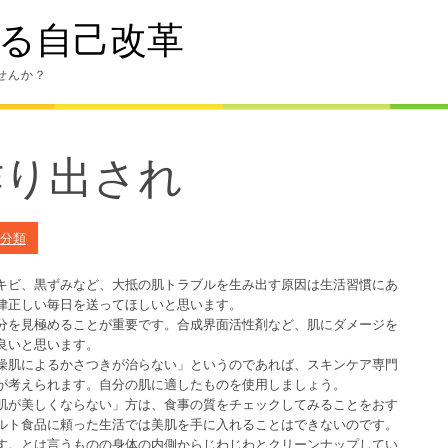
る自己改革
せんか？
作り出され
分類
キビ、黒ずみなど、大抵の肌トラブルを生み出す原因は生活習慣にあ
律正しい毎日を送ってほしいと思います。
分を見極めることが重要です。合成界面活性剤など、肌にダメージを
良いと思います。
燥肌によるかさつきが治らない」というのであれば、スキンケア専門
が考えられます。自分の肌に適したものを使用しましょう。
肌が美しくならない」方は、食事の質をチェックしてみることをおす
ルト食品に頼った生活では美肌を手に入れることはできないのです。
す。とは言うものの身体の内側からじわじわとクリーンナップしてい