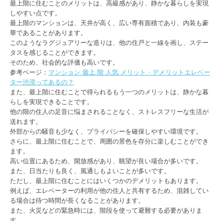
最上階に住むことのメリットは、高級感があり、静かな暮らしを実現
しやすい点です。
最上階のマンションは、天井が高く、広い専有面積であり、内装も豪
華であることがあります。
このようなラグジュアリーな造りは、他の住戸と一線を画し、ステー
タスを感じることができます。
そのため、社会的な評価も高いです。
参考ページ：
マンション 最上 階 人気 メリット・デメリットエレベー
ター渋滞ってあるの？
また、最上階に住むことで得られるもう一つのメリットは、静かな暮
らしを実現できることです。
他の階の住人の足音に悩まされることなく、ストレスフリーな生活が
送れます。
外部からの騒音も少なく、プライバシーを確保しやすい環境です。
さらに、最上階に住むことで、周囲の景色を存分に楽しむことができ
ます。
高い位置にあるため、開放感があり、眺望が良い場合が多いです。
また、日当たりも良く、風通しもよいことが多いです。
ただし、最上階に住むことにはいくつかのデメリットもあります。
例えば、エレベーターの利用が他の住人と共有するため、混雑してい
る場合は待つ時間が長くなることがあります。
また、火災などの緊急時には、階段を使って避難する必要がありま
す。