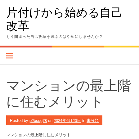
Skip
片付けから始める自己
to
content
改革
もう間違った自己改革を選ぶのはやめにしませんか？
マンションの最上階
に住むメリット
Posted by
p2bscg78
on
2024年6月20日
in
未分類
マンションの最上階に住むメリット