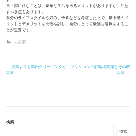
最上階に住むことは、豪華な生活を送るメリットがありますが、注意
すべき点もあります。
自分のライフスタイルや好み、予算などを考慮した上で、最上階のメ
リットとデメリットを比較検討し、自分にとって最適な選択をするこ
とが重要です。
未分類
P
←
洗車よりも車内クリーニングが
マンションの駐輪場問題とその解
重要
決策
→
o
s
t
n
a
検索
検索
v