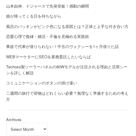
山本由伸、ドジャースで先発登板！感動の瞬間
娘が帰ってくる日を待ちながら
風呂のパッキンがピンク色になる原因とは？正体と上手な付き合い方
恋愛心理で復縁・婚活・不倫を見極める実践術
事故で代車が借りられない！中古のヴォクシーを1ヶ月借りた話
WEBマーケターにSEOを業務委託したいならば
Techoss製ソーラーパネルの80Wモデルが注目される理由と活用シー
ンを詳しく解説
コミュニケーションのボタンの掛け違い
二週間の旅行で荷物はどれくらい必要？無理なく準備するための考え
方
Archives