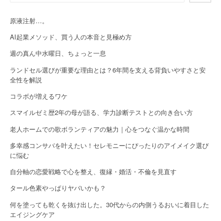
i
原液注射…。
g
AI起業メソッド、買う人の本音と見極め方
a
週の真ん中水曜日、ちょっと一息
t
ランドセル選びが重要な理由とは？6年間を支える背負いやすさと安
全性を解説
i
コラボが増えるワケ
o
スマイルゼミ歴2年の母が語る、学力診断テストとの向き合い方
n
老人ホームでの歌ボランティアの魅力｜心をつなぐ温かな時間
多幸感コンサバを叶えたい！セレモニーにぴったりのアイメイク選び
に悩む
自分軸の恋愛戦略で心を整え、復縁・婚活・不倫を見直す
タール色素やっぱりヤバいかも？
何を塗っても乾くを抜け出した。30代からの内側うるおいに着目した
エイジングケア