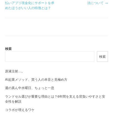
払いアプリ現金化にサポートを求
法について
→
o
めたほうがいい人の特徴とは？
s
t
n
a
検索
v
検索
i
g
原液注射…。
a
AI起業メソッド、買う人の本音と見極め方
週の真ん中水曜日、ちょっと一息
t
ランドセル選びが重要な理由とは？6年間を支える背負いやすさと安
i
全性を解説
o
コラボが増えるワケ