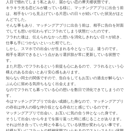
人目で惚れてしまう私とあり、届かない恋の摩天楼状態です。
キラキラ光る恋ビルが建っている様に、マッチングアプリに出合う前
は、相手をいつも見上げている片思いの日々が続いていた状況がほと
んどでした。
そんな事もあり、マッチングアプリに出合う前は、相手に告白を対面
でしても想いが伝わらずにフラれてしまう状態だったのです。
フラれた後は、伝えられなかった想いを消化しきれない日々が続き、
仕事も手につかないといった程でした。
しかし、スマホでの出会いが生まれる今となっては、違うのです。
相手を選択できるという点があり選択肢が常に更新している状態で
す。
また片思いでフラれるという前提も心にあるので、フラれるという心
構えのある出会いとあり安心感もあります。
知らない同士の関係ですので、告白をしてもお互いの過去が解らない
ぶん心に留める気持ちもなく出会えます。
なのでフラれても募っている心の想いを数日で消化できてしまうので
す。
今はマッチングアプリで出会い成婚した身なので、マッチングアプリ
の存在は仲人の様な仲介役となる存在だと感じているのです。
マッチングアプリで出会い、お互いに気の合う仲となった身です。
そうして出会いから今までを振り返った時に感じることがあります。
それは付き合っていた時と今暮らしている状態が変わらない事です。
結構お互いにフラットの精神状態でいられるのでストレスもない状態