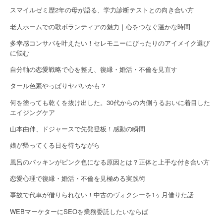
n
スマイルゼミ歴2年の母が語る、学力診断テストとの向き合い方
老人ホームでの歌ボランティアの魅力｜心をつなぐ温かな時間
多幸感コンサバを叶えたい！セレモニーにぴったりのアイメイク選び
に悩む
自分軸の恋愛戦略で心を整え、復縁・婚活・不倫を見直す
タール色素やっぱりヤバいかも？
何を塗っても乾くを抜け出した。30代からの内側うるおいに着目した
エイジングケア
山本由伸、ドジャースで先発登板！感動の瞬間
娘が帰ってくる日を待ちながら
風呂のパッキンがピンク色になる原因とは？正体と上手な付き合い方
恋愛心理で復縁・婚活・不倫を見極める実践術
事故で代車が借りられない！中古のヴォクシーを1ヶ月借りた話
WEBマーケターにSEOを業務委託したいならば