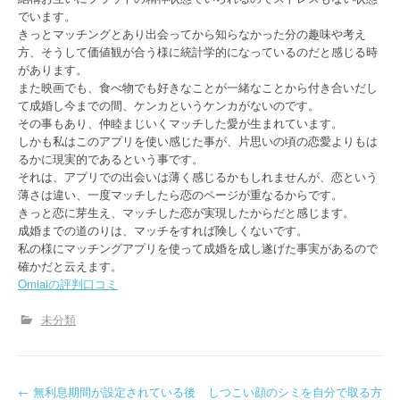
でいます。
きっとマッチングとあり出会ってから知らなかった分の趣味や考え
方、そうして価値観が合う様に統計学的になっているのだと感じる時
があります。
また映画でも、食べ物でも好きなことが一緒なことから付き合いだし
て成婚し今までの間、ケンカというケンカがないのです。
その事もあり、仲睦まじいくマッチした愛が生まれています。
しかも私はこのアプリを使い感じた事が、片思いの頃の恋愛よりもは
るかに現実的であるという事です。
それは、アプリでの出会いは薄く感じるかもしれませんが、恋という
薄さは違い、一度マッチしたら恋のページが重なるからです。
きっと恋に芽生え、マッチした恋が実現したからだと感じます。
成婚までの道のりは、マッチをすれば険しくないです。
私の様にマッチングアプリを使って成婚を成し遂げた事実があるので
確かだと云えます。
Omiaiの評判口コミ
未分類
P
←
無利息期間が設定されている後
しつこい顔のシミを自分で取る方