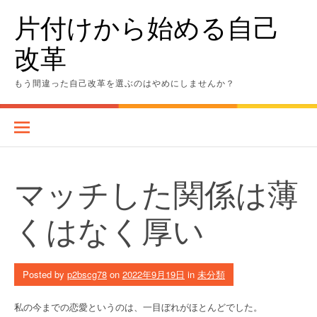
Skip
片付けから始める自己
to
content
改革
もう間違った自己改革を選ぶのはやめにしませんか？
マッチした関係は薄
くはなく厚い
Posted by
p2bscg78
on
2022年9月19日
in
未分類
私の今までの恋愛というのは、一目ぼれがほとんどでした。