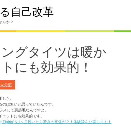
る自己改革
せんか？
ニングタイツは暖か
ットにも効果的！
n
未分類
ました。
るのは無いと思っていたんです。
プラスして裏起毛なんですよ。
イエットにも効果的です。
ng Tights)を1ヶ月履いたら驚きの変化が？！体験談を公開します！