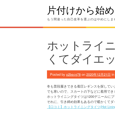
Skip
片付けから始め
to
content
もう間違った自己改革を選ぶのはやめにしま
ホットライ
くてダイエ
Posted by
p2bscg78
on
2020年12月21日
i
冬も普段履きできる着圧レギンスを探してい
でも寒いので、スカートの下などに着用でき
ホットライニングタイツは1200デニールに
それに、引き締め効果もあるので暖かくてダ
【口コミ】ホットライニングタイツ(Hot Lini