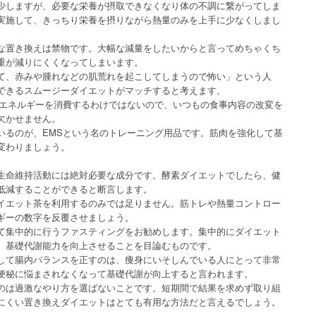
少しますが、必要な栄養が摂取できなくなり体の不調に繋がってしま
実施して、きっちり栄養を摂りながら熱量のみを上手に少なくしまし
な置き換えは禁物です。大幅な減量をしたいからと言ってめちゃくち
重が減りにくくなってしまいます。
て、赤みや腫れなどの肌荒れを起こしてしまうので怖い」という人
できるスムージーダイエットがマッチすると考えます。
にエネルギーを消費するわけではないので、いつもの食事内容の改変を
欠かせません。
いるのが、EMSという名のトレーニング用品です。筋肉を強化して基
変わりましょう。
生命維持活動には絶対必要な成分です。酵素ダイエットでしたら、健
低減することができると断言します。
イエット茶を利用するのみでは足りません。筋トレや熱量コントロー
ギーの数字を反覆させましょう。
て集中的に行うファスティングをお勧めします。集中的にダイエット
、基礎代謝能力を向上させることを目論むものです。
して腸内バランスを正すのは、痩身にいそしんでいる人にとって非常
便秘に悩まされなくなって基礎代謝が向上すると言われます。
のは過激なやり方を選ばないことです。短期間で結果を求めず取り組
にくい置き換えダイエットはとても有用な方法だと言えるでしょう。