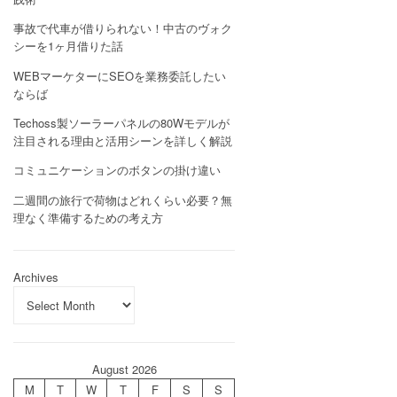
事故で代車が借りられない！中古のヴォク
シーを1ヶ月借りた話
WEBマーケターにSEOを業務委託したい
ならば
Techoss製ソーラーパネルの80Wモデルが
注目される理由と活用シーンを詳しく解説
コミュニケーションのボタンの掛け違い
二週間の旅行で荷物はどれくらい必要？無
理なく準備するための考え方
Archives
August 2026
M
T
W
T
F
S
S