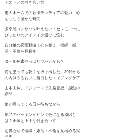
テストとの向き合い方
老人ホームでの歌ボランティアの魅力｜心
をつなぐ温かな時間
多幸感コンサバを叶えたい！セレモニーに
ぴったりのアイメイク選びに悩む
自分軸の恋愛戦略で心を整え、復縁・婚
活・不倫を見直す
タール色素やっぱりヤバいかも？
何を塗っても乾くを抜け出した。30代から
の内側うるおいに着目したエイジングケア
山本由伸、ドジャースで先発登板！感動の
瞬間
娘が帰ってくる日を待ちながら
風呂のパッキンがピンク色になる原因と
は？正体と上手な付き合い方
恋愛心理で復縁・婚活・不倫を見極める実
践術