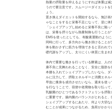
熱量の摂取量を抑えるようにすれば体重は減
うので要注意です。スムージーダイエットを
ょう。
置き換えダイエットを開始するなら、無計画
ゃなことをすると栄養不足になって、逆に体
「シェイプアップし始めると栄養不良に陥っ
は、栄養を摂りながら熱量制御も行うことが
EMSを使ったとしても、有酸素運動のよう
同時に行って、多方向から働き掛けることが
体を動かさずに筋力を増強できると言われて
礎代謝をアップし、太りにくい体質に生まれ
体内で重要な働きを行っている酵素は、人の
康不良に見舞われることなく、安全に脂肪を
本腰を入れてシェイプアップしたいなら、ダ
ルに注力して、摂取エネルギーと消費エネル
早急に痩身を成功させたいなら、週末を使っ
を行なうことで、宿便や老廃物を取り払って
乳酸菌のひとつであるラクトフェリンを摂取
に重要です。腸内菌のバランスがとれると、
シェイプアップするにあたり、何より大切な
むことが成果につながるため、負荷がかかり