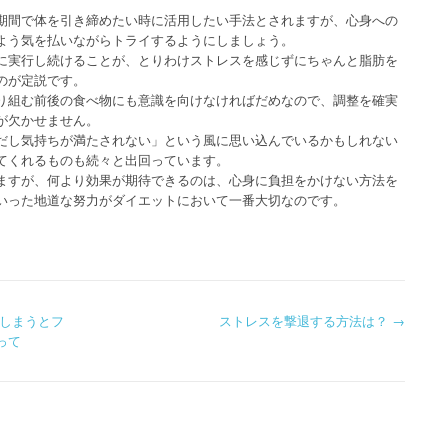
期間で体を引き締めたい時に活用したい手法とされますが、心身への
よう気を払いながらトライするようにしましょう。
に実行し続けることが、とりわけストレスを感じずにちゃんと脂肪を
のが定説です。
り組む前後の食べ物にも意識を向けなければだめなので、調整を確実
が欠かせません。
だし気持ちが満たされない」という風に思い込んでいるかもしれない
てくれるものも続々と出回っています。
ますが、何より効果が期待できるのは、心身に負担をかけない方法を
いった地道な努力がダイエットにおいて一番大切なのです。
しまうとフ
ストレスを撃退する方法は？
→
って