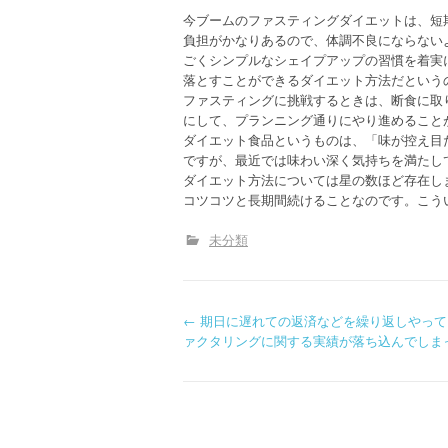
今ブームのファスティングダイエットは、短
負担がかなりあるので、体調不良にならない
ごくシンプルなシェイプアップの習慣を着実
落とすことができるダイエット方法だという
ファスティングに挑戦するときは、断食に取
にして、プランニング通りにやり進めること
ダイエット食品というものは、「味が控え目
ですが、最近では味わい深く気持ちを満たし
ダイエット方法については星の数ほど存在し
コツコツと長期間続けることなのです。こう
未分類
P
←
期日に遅れての返済などを繰り返しやって
ァクタリングに関する実績が落ち込んでしま
o
s