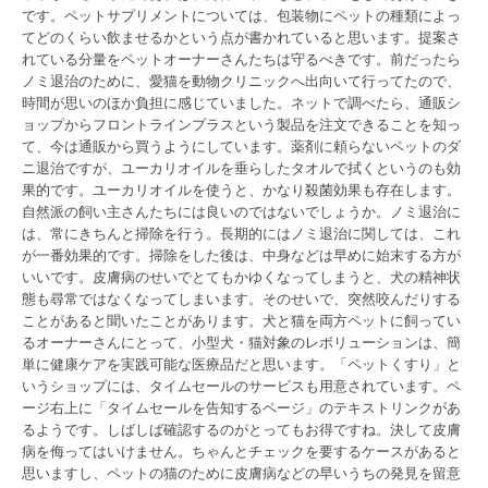
です。ペットサプリメントについては、包装物にペットの種類によっ
てどのくらい飲ませるかという点が書かれていると思います。提案さ
れている分量をペットオーナーさんたちは守るべきです。前だったら
ノミ退治のために、愛猫を動物クリニックへ出向いて行ってたので、
時間が思いのほか負担に感じていました。ネットで調べたら、通販シ
ョップからフロントラインプラスという製品を注文できることを知っ
て、今は通販から買うようにしています。薬剤に頼らないペットのダ
ニ退治ですが、ユーカリオイルを垂らしたタオルで拭くというのも効
果的です。ユーカリオイルを使うと、かなり殺菌効果も存在します。
自然派の飼い主さんたちには良いのではないでしょうか。ノミ退治に
は、常にきちんと掃除を行う。長期的にはノミ退治に関しては、これ
が一番効果的です。掃除をした後は、中身などは早めに始末する方が
いいです。皮膚病のせいでとてもかゆくなってしまうと、犬の精神状
態も尋常ではなくなってしまいます。そのせいで、突然咬んだりする
ことがあると聞いたことがあります。犬と猫を両方ペットに飼ってい
るオーナーさんにとって、小型犬・猫対象のレボリューションは、簡
単に健康ケアを実践可能な医療品だと思います。「ペットくすり」と
いうショップには、タイムセールのサービスも用意されています。ペ
ージ右上に「タイムセールを告知するページ」のテキストリンクがあ
るようです。しばしば確認するのがとってもお得ですね。決して皮膚
病を侮ってはいけません。ちゃんとチェックを要するケースがあると
思いますし、ペットの猫のために皮膚病などの早いうちの発見を留意