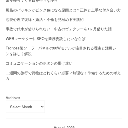
娘が帰ってくる日を待ちながら
風呂のパッキンがピンク色になる原因とは？正体と上手な付き合い方
恋愛心理で復縁・婚活・不倫を見極める実践術
事故で代車が借りられない！中古のヴォクシーを1ヶ月借りた話
WEBマーケターにSEOを業務委託したいならば
Techoss製ソーラーパネルの80Wモデルが注目される理由と活用シー
ンを詳しく解説
コミュニケーションのボタンの掛け違い
二週間の旅行で荷物はどれくらい必要？無理なく準備するための考え
方
Archives
August 2026