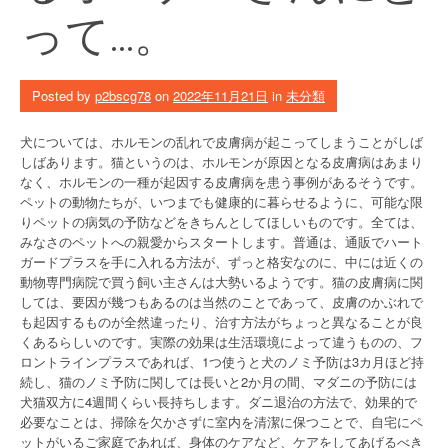
って…。
Posted by
p2bscg78
on
2022年11月21日
in
未分類
犬については、ホルモンの乱れで皮膚病が起こってしまうことがしば
しばあります。猫というのは、ホルモンが原因となる皮膚病はあまり
なく、ホルモンの一種が起因する皮膚病を患う事例があるそうです。
ペットの動物たちが、いつまでも健康的に暮らせるように、可能な限
りペットの病気の予防などをきちんとしてほしいものです。全ては、
みなさのペットへの親愛からスタートします。普通は、通販でハート
ガードプラスを手に入れる方法が、ずっと格安なのに、中には近くの
動物専門病院で買う飼い主さんは大勢いるようです。猫の皮膚病に関
しては、要因が幾つもあるのは当然のことであって、皮膚のかぶれで
も起因するものが全然違ったり、治す方法がちょっと異なることが良
くあるらしいのです。実際の効果は生活環境によって違うものの、フ
ロントラインプラスであれば、1つ使うと犬のノミ予防は3カ月ほど持
続し、猫のノミ予防に関しては長いと2か月の間、マダニの予防には
犬猫双方に4週間くらい長持ちします。ダニ退治の方法で、効果的で
必要なことは、掃除を欠かさずに室内を清潔に保つことで、自宅にペ
ットがいるご家庭であれば、身体のケアなど、ケアをしてあげるべき