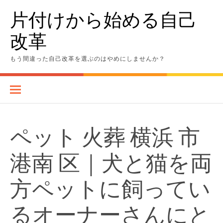
Skip
片付けから始める自己
to
content
改革
もう間違った自己改革を選ぶのはやめにしませんか？
ペット 火葬 横浜 市
港南 区｜犬と猫を両
方ペットに飼ってい
るオーナーさんにと