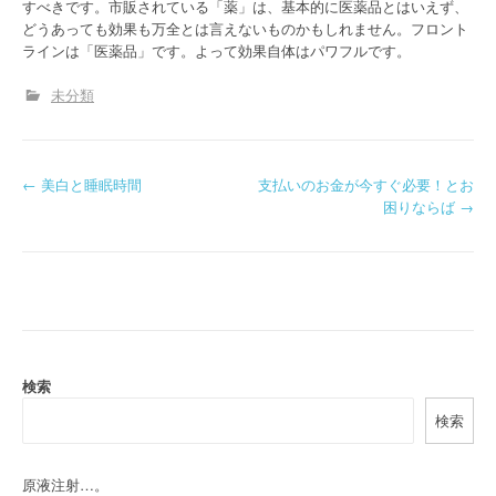
すべきです。市販されている「薬」は、基本的に医薬品とはいえず、
どうあっても効果も万全とは言えないものかもしれません。フロント
ラインは「医薬品」です。よって効果自体はパワフルです。
未分類
P
←
美白と睡眠時間
支払いのお金が今すぐ必要！とお
困りならば
→
o
s
t
n
a
検索
検索
v
i
原液注射…。