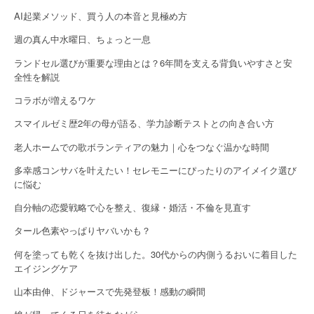
g
AI起業メソッド、買う人の本音と見極め方
a
週の真ん中水曜日、ちょっと一息
t
ランドセル選びが重要な理由とは？6年間を支える背負いやすさと安
全性を解説
i
コラボが増えるワケ
o
スマイルゼミ歴2年の母が語る、学力診断テストとの向き合い方
n
老人ホームでの歌ボランティアの魅力｜心をつなぐ温かな時間
多幸感コンサバを叶えたい！セレモニーにぴったりのアイメイク選び
に悩む
自分軸の恋愛戦略で心を整え、復縁・婚活・不倫を見直す
タール色素やっぱりヤバいかも？
何を塗っても乾くを抜け出した。30代からの内側うるおいに着目した
エイジングケア
山本由伸、ドジャースで先発登板！感動の瞬間