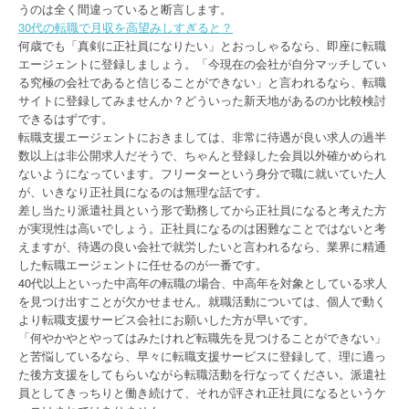
うのは全く間違っていると断言します。
30代の転職で月収を高望みしすぎると？
何歳でも「真剣に正社員になりたい」とおっしゃるなら、即座に転職
エージェントに登録しましょう。「今現在の会社が自分マッチしてい
る究極の会社であると信じることができない」と言われるなら、転職
サイトに登録してみませんか？どういった新天地があるのか比較検討
できるはずです。
転職支援エージェントにおきましては、非常に待遇が良い求人の過半
数以上は非公開求人だそうで、ちゃんと登録した会員以外確かめられ
ないようになっています。フリーターという身分で職に就いていた人
が、いきなり正社員になるのは無理な話です。
差し当たり派遣社員という形で勤務してから正社員になると考えた方
が実現性は高いでしょう。正社員になるのは困難なことではないと考
えますが、待遇の良い会社で就労したいと言われるなら、業界に精通
した転職エージェントに任せるのが一番です。
40代以上といった中高年の転職の場合、中高年を対象としている求人
を見つけ出すことが欠かせません。就職活動については、個人で動く
より転職支援サービス会社にお願いした方が早いです。
「何やかやとやってはみたけれど転職先を見つけることができない」
と苦悩しているなら、早々に転職支援サービスに登録して、理に適っ
た後方支援をしてもらいながら転職活動を行なってください。派遣社
員としてきっちりと働き続けて、それが評され正社員になるというケ