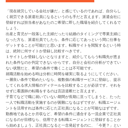
「現在就労している会社が嫌だ」と感じているのであれば、自分らし
く就労できる派遣社員になるというのも手だと言えます。派遣会社に
登録すれば担当者があなたのご希望に即した職場を紹介してくれるで
しょう。
出産と育児が一段落した主婦だったり結婚のタイミングで専業主婦に
なった方も、派遣社員でしたら、条件に応じてあっという間に仕事を
ゲットすることが可能だと思います。転職サイトを閲覧するという時
は、絶対に何サイトか登録し比較すべきです。
１サイトしか登録しないとなりますと、紹介してもらう転職先が恵ま
れた条件なのか判定できないからです。自分と会社の分析ができてい
ない状態だと、希望の条件で働くことは不可能です。
就職活動を始める時は分析に時間を確実に取るようにしてください。
一層良い条件で勤めたいなら、複数個の転職サービスに登録し、提示
してくれる求人情報のディテールを比較することが必須です。それを
せずに看護師の転職をするのは言語道断だと言えます。
子育てなどで職に就いていない期間が長期に亘ってしまうと、たった
一人で転職活動を実施するのが困難になるはずですが、転職エージェ
ントを活用すれば条件に応じた正社員になることが可能なはずです。
勤務地であるとか月収など、希望の条件に適合する一流企業で正社員
になるのが目標なら、信用できる転職エージェントに登録することか
ら始めましょう。正社員になると一念発起するのに、「今更？」とい