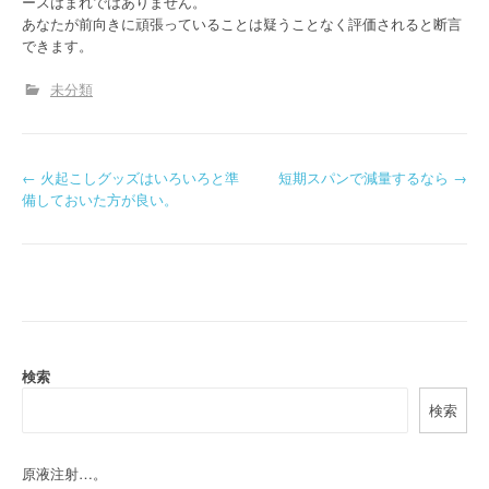
ースはまれではありません。
あなたが前向きに頑張っていることは疑うことなく評価されると断言
できます。
未分類
P
←
火起こしグッズはいろいろと準
短期スパンで減量するなら
→
備しておいた方が良い。
o
s
t
n
a
検索
検索
v
i
原液注射…。