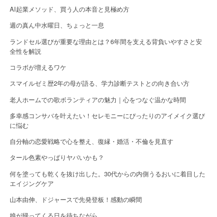
g
AI起業メソッド、買う人の本音と見極め方
a
週の真ん中水曜日、ちょっと一息
t
ランドセル選びが重要な理由とは？6年間を支える背負いやすさと安
全性を解説
i
コラボが増えるワケ
o
スマイルゼミ歴2年の母が語る、学力診断テストとの向き合い方
n
老人ホームでの歌ボランティアの魅力｜心をつなぐ温かな時間
多幸感コンサバを叶えたい！セレモニーにぴったりのアイメイク選び
に悩む
自分軸の恋愛戦略で心を整え、復縁・婚活・不倫を見直す
タール色素やっぱりヤバいかも？
何を塗っても乾くを抜け出した。30代からの内側うるおいに着目した
エイジングケア
山本由伸、ドジャースで先発登板！感動の瞬間
娘が帰ってくる日を待ちながら