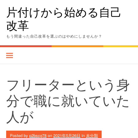
Skip
片付けから始める自己
to
content
改革
もう間違った自己改革を選ぶのはやめにしませんか？
フリーターという身
分で職に就いていた
人が
Posted by
p2bscg78
on
2021年5月26日
in
未分類