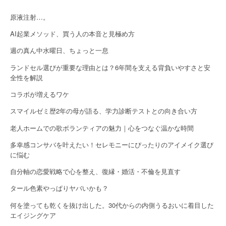
i
g
原液注射…。
a
AI起業メソッド、買う人の本音と見極め方
週の真ん中水曜日、ちょっと一息
t
ランドセル選びが重要な理由とは？6年間を支える背負いやすさと安
i
全性を解説
o
コラボが増えるワケ
n
スマイルゼミ歴2年の母が語る、学力診断テストとの向き合い方
老人ホームでの歌ボランティアの魅力｜心をつなぐ温かな時間
多幸感コンサバを叶えたい！セレモニーにぴったりのアイメイク選び
に悩む
自分軸の恋愛戦略で心を整え、復縁・婚活・不倫を見直す
タール色素やっぱりヤバいかも？
何を塗っても乾くを抜け出した。30代からの内側うるおいに着目した
エイジングケア