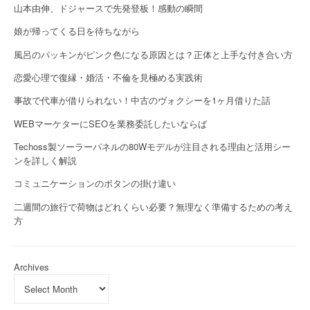
山本由伸、ドジャースで先発登板！感動の瞬間
娘が帰ってくる日を待ちながら
風呂のパッキンがピンク色になる原因とは？正体と上手な付き合い方
恋愛心理で復縁・婚活・不倫を見極める実践術
事故で代車が借りられない！中古のヴォクシーを1ヶ月借りた話
WEBマーケターにSEOを業務委託したいならば
Techoss製ソーラーパネルの80Wモデルが注目される理由と活用シー
ンを詳しく解説
コミュニケーションのボタンの掛け違い
二週間の旅行で荷物はどれくらい必要？無理なく準備するための考え
方
Archives