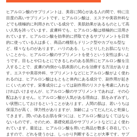
ヒアルロン酸のサプリメントは、美容に関心がある人の間で、特に注
目度の高いサプリメントです。ヒアルロン酸は、エステや美容外科な
どでも積極的に利用されている成分で、美肌効果があるものとして高
い人気を誇っています。皮膚科でも、ヒアルロン酸は積極的に活用さ
れています。ヒアルロン酸を効率的に摂取できるサプリメントを日常
的に使っている人は多く、商品の種類もドリンク型やカプセル型な
ど、様々なものがあります。ハリのある、しっとりしたお肌になりた
いことから、ヒアルロン酸のサプリメントを使うという女性は多いよ
うです。目もとや口もとにできるしわのある箇所にヒアルロン酸を注
入することで、皮膚の内側から肌表面のしわを治療する方法がありま
す。エステや美容外科、サプリメントなどにヒアルロン酸がよく使わ
れるのは、ヒアルロン酸はもともと体内にある成分で、副作用が起き
にくいためです。栄養成分によっては副作用のリスクを考慮に入れな
ければいけませんが、ヒアルロン酸のサプリメントであれば、その心
配はありません。ヒアルロン酸が人気がある理由は、肌をみずみずし
い状態にしておけるということがあります。人間の肌は、若いうちは
保湿力が高く、弾力性がありますが、加齢によってだんだんと乾燥し
てきます。潤いのあるお肌を保つには、ヒアルロン酸はなくてはなら
ないものです。そのため、基礎化粧品やサプリメントなどによく使わ
れています。最近は、ヒアルロン酸を用いた商品が数多く存在してい
ますので、どれを使うかは、しっかり判断することが大事です。サプ