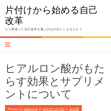
Skip
片付けから始める自己
to
content
改革
もう間違った自己改革を選ぶのはやめにしませんか？
ヒアルロン酸がもた
らす効果とサプリメ
ントについて
Posted by
p2bscg78
on
2021年1月14日
in
未分類