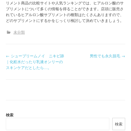
リメント商品の比較サイトや人気ランキングでは、ヒアルロン酸のサ
プリメントについて多くの情報を得ることができます。店頭に販売さ
れているヒアルロン酸サプリメントの種類はたくさんありますので、
どのサプリメントにするかをじっくり検討して決めていきましょう。
未分類
P
←
シュープリームノイ ニキビ跡
男性でも永久脱毛
→
｜化粧水だったり乳液オンリーの
o
スキンケアだとしたら…。
s
t
n
a
検索
v
検索