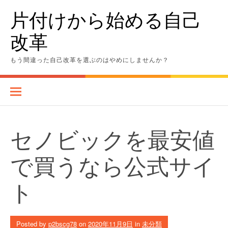
Skip
片付けから始める自己
to
content
改革
もう間違った自己改革を選ぶのはやめにしませんか？
セノビックを最安値
で買うなら公式サイ
ト
Posted by
p2bscg78
on
2020年11月9日
in
未分類