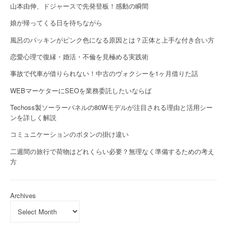
山本由伸、ドジャースで先発登板！感動の瞬間
娘が帰ってくる日を待ちながら
風呂のパッキンがピンク色になる原因とは？正体と上手な付き合い方
恋愛心理で復縁・婚活・不倫を見極める実践術
事故で代車が借りられない！中古のヴォクシーを1ヶ月借りた話
WEBマーケターにSEOを業務委託したいならば
Techoss製ソーラーパネルの80Wモデルが注目される理由と活用シー
ンを詳しく解説
コミュニケーションのボタンの掛け違い
二週間の旅行で荷物はどれくらい必要？無理なく準備するための考え
方
Archives