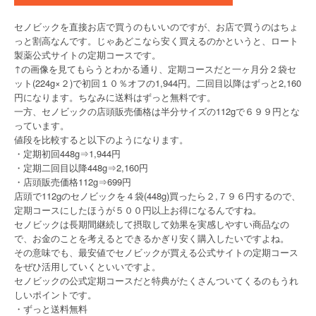
セノビックを直接お店で買うのもいいのですが、お店で買うのはちょ
っと割高なんです。じゃあどこなら安く買えるのかというと、ロート
製薬公式サイトの定期コースです。
↑の画像を見てもらうとわかる通り、定期コースだと一ヶ月分２袋セ
ット(224g×２)で初回１０％オフの1,944円。二回目以降はずっと2,160
円になります。ちなみに送料はずっと無料です。
一方、セノビックの店頭販売価格は半分サイズの112gで６９９円とな
っています。
値段を比較すると以下のようになります。
・定期初回448g⇒1,944円
・定期二回目以降448g⇒2,160円
・店頭販売価格112g⇒699円
店頭で112gのセノビックを４袋(448g)買ったら２,７９６円するので、
定期コースにしたほうが５００円以上お得になるんですね。
セノビックは長期間継続して摂取して効果を実感しやすい商品なの
で、お金のことを考えるとできるかぎり安く購入したいですよね。
その意味でも、最安値でセノビックが買える公式サイトの定期コース
をぜひ活用していくといいですよ。
セノビックの公式定期コースだと特典がたくさんついてくるのもうれ
しいポイントです。
・ずっと送料無料