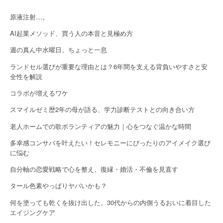
i
原液注射…。
g
AI起業メソッド、買う人の本音と見極め方
a
週の真ん中水曜日、ちょっと一息
t
ランドセル選びが重要な理由とは？6年間を支える背負いやすさと安
全性を解説
i
コラボが増えるワケ
o
スマイルゼミ歴2年の母が語る、学力診断テストとの向き合い方
n
老人ホームでの歌ボランティアの魅力｜心をつなぐ温かな時間
多幸感コンサバを叶えたい！セレモニーにぴったりのアイメイク選び
に悩む
自分軸の恋愛戦略で心を整え、復縁・婚活・不倫を見直す
タール色素やっぱりヤバいかも？
何を塗っても乾くを抜け出した。30代からの内側うるおいに着目した
エイジングケア