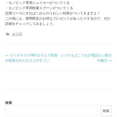
・セノビック専用シェイカーがついてくる
・セノビック専用軽量スプーンがついてくる
定期コースにすればこれらのうれしい特典がついてきますよ！
この他にも、期間限定のお得なプレゼントがあったりするので、ぜひ
詳細をチェックしてみましょう。
未分類
P
←
ヴィオテラスHSCセラムで乾燥
いつでもどこでもが電話占い最大
が改善された口コミがすごい
の魅力
→
o
s
t
n
a
検索
検索
v